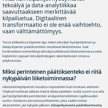
tekoälyä ja data-analytiikkaa
saavuttaakseen merkittävää
kilpailuetua. Digitaalinen
transformaatio ei ole enää vaihtoehto,
vaan välttämättömyys.
Tässä artikkelissa käymme läpi, miten tekoälyn hyödyntäminen ja
datapohjainen päätöksenteko muuttavat liiketoimintaa. Saat
konkreettisia esimerkkejä tekoälysovelluksista liiketoiminnassa sekä
käytännön oppaan tekoälystrategian rakentamiseen omassa
yrityksessäsi.
Miksi perinteinen päätöksenteko ei riitä
nykypäivän liiketoiminnassa?
Liiketoimintaympäristö muuttuu nopeammin kuin koskaan aiemmin.
Yritykset tuottavat valtavia määriä dataa päivittäin, mutta suurin osa siitä
jää hyödyntämättä perinteisten analyysimenetelmien rajallisuuden
vuoksi. Intuitioon perustuva johtaminen, joka saattoi toimia
aikaisemmin, jää nykyään jälkeen
datapohjaisesta päätöksenteosta
.