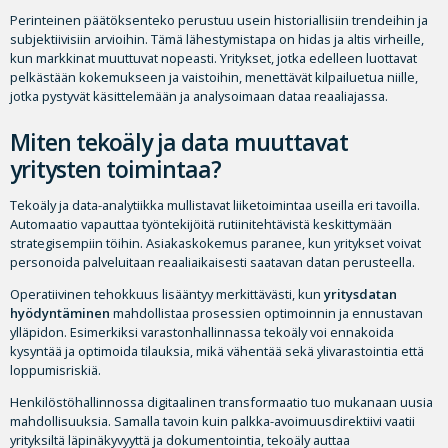
Perinteinen päätöksenteko perustuu usein historiallisiin trendeihin ja
subjektiivisiin arvioihin. Tämä lähestymistapa on hidas ja altis virheille,
kun markkinat muuttuvat nopeasti. Yritykset, jotka edelleen luottavat
pelkästään kokemukseen ja vaistoihin, menettävät kilpailuetua niille,
jotka pystyvät käsittelemään ja analysoimaan dataa reaaliajassa.
Miten tekoäly ja data muuttavat
yritysten toimintaa?
Tekoäly ja data-analytiikka mullistavat liiketoimintaa useilla eri tavoilla.
Automaatio vapauttaa työntekijöitä rutiinitehtävistä keskittymään
strategisempiin töihin. Asiakaskokemus paranee, kun yritykset voivat
personoida palveluitaan reaaliaikaisesti saatavan datan perusteella.
Operatiivinen tehokkuus lisääntyy merkittävästi, kun
yritysdatan
hyödyntäminen
mahdollistaa prosessien optimoinnin ja ennustavan
ylläpidon. Esimerkiksi varastonhallinnassa tekoäly voi ennakoida
kysyntää ja optimoida tilauksia, mikä vähentää sekä ylivarastointia että
loppumisriskiä.
Henkilöstöhallinnossa digitaalinen transformaatio tuo mukanaan uusia
mahdollisuuksia. Samalla tavoin kuin palkka-avoimuusdirektiivi vaatii
yrityksiltä läpinäkyvyyttä ja dokumentointia, tekoäly auttaa