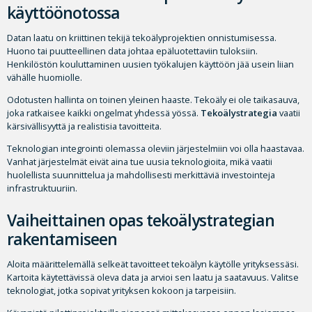
käyttöönotossa
Datan laatu on kriittinen tekijä tekoälyprojektien onnistumisessa.
Huono tai puutteellinen data johtaa epäluotettaviin tuloksiin.
Henkilöstön kouluttaminen uusien työkalujen käyttöön jää usein liian
vähälle huomiolle.
Odotusten hallinta on toinen yleinen haaste. Tekoäly ei ole taikasauva,
joka ratkaisee kaikki ongelmat yhdessä yössä.
Tekoälystrategia
vaatii
kärsivällisyyttä ja realistisia tavoitteita.
Teknologian integrointi olemassa oleviin järjestelmiin voi olla haastavaa.
Vanhat järjestelmät eivät aina tue uusia teknologioita, mikä vaatii
huolellista suunnittelua ja mahdollisesti merkittäviä investointeja
infrastruktuuriin.
Vaiheittainen opas tekoälystrategian
rakentamiseen
Aloita määrittelemällä selkeät tavoitteet tekoälyn käytölle yrityksessäsi.
Kartoita käytettävissä oleva data ja arvioi sen laatu ja saatavuus. Valitse
teknologiat, jotka sopivat yrityksen kokoon ja tarpeisiin.