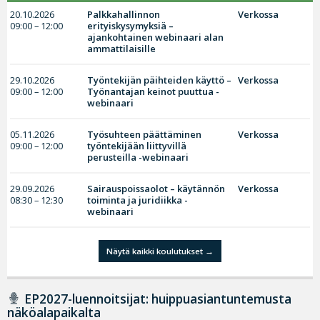
20.10.2026
Palkkahallinnon
Verkossa
09:00 – 12:00
erityiskysymyksiä –
ajankohtainen webinaari alan
ammattilaisille
29.10.2026
Työntekijän päihteiden käyttö –
Verkossa
09:00 – 12:00
Työnantajan keinot puuttua -
webinaari
05.11.2026
Työsuhteen päättäminen
Verkossa
09:00 – 12:00
työntekijään liittyvillä
perusteilla -webinaari
29.09.2026
Sairauspoissaolot – käytännön
Verkossa
08:30 – 12:30
toiminta ja juridiikka -
webinaari
Näytä kaikki koulutukset
EP2027-luennoitsijat: huippuasiantuntemusta
näköalapaikalta