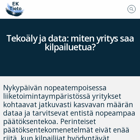
Tekoäly ja data: miten yritys saa
kilpailuetua?
Nykypäivän nopeatempoisessa
liiketoimintaympäristössä yritykset
kohtaavat jatkuvasti kasvavan määrän
dataa ja tarvitsevat entistä nopeampaa
päätöksentekoa. Perinteiset
päätöksentekomenetelmät eivät enää
riitä, kun kilpailijat hyödyntävät