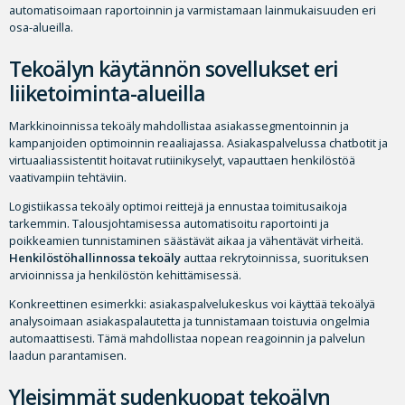
automatisoimaan raportoinnin ja varmistamaan lainmukaisuuden eri
osa-alueilla.
Tekoälyn käytännön sovellukset eri
liiketoiminta-alueilla
Markkinoinnissa tekoäly mahdollistaa asiakassegmentoinnin ja
kampanjoiden optimoinnin reaaliajassa. Asiakaspalvelussa chatbotit ja
virtuaaliassistentit hoitavat rutiinikyselyt, vapauttaen henkilöstöä
vaativampiin tehtäviin.
Logistiikassa tekoäly optimoi reittejä ja ennustaa toimitusaikoja
tarkemmin. Talousjohtamisessa automatisoitu raportointi ja
poikkeamien tunnistaminen säästävät aikaa ja vähentävät virheitä.
Henkilöstöhallinnossa tekoäly
auttaa rekrytoinnissa, suorituksen
arvioinnissa ja henkilöstön kehittämisessä.
Konkreettinen esimerkki: asiakaspalvelukeskus voi käyttää tekoälyä
analysoimaan asiakaspalautetta ja tunnistamaan toistuvia ongelmia
automaattisesti. Tämä mahdollistaa nopean reagoinnin ja palvelun
laadun parantamisen.
Yleisimmät sudenkuopat tekoälyn