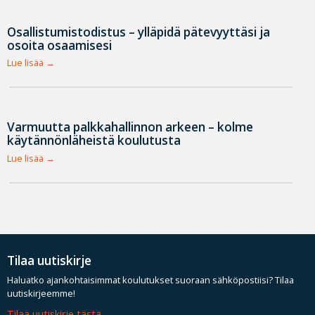
Osallistumistodistus – ylläpidä pätevyyttäsi ja
osoita osaamisesi
Lue lisää
Varmuutta palkkahallinnon arkeen – kolme
käytännönläheistä koulutusta
Lue lisää
Tilaa uutiskirje
Haluatko ajankohtaisimmat koulutukset suoraan sähköpostiisi? Tilaa
uutiskirjeemme!
Tilaa uutiskirje tästä