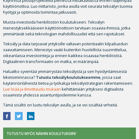
Käynnistä pilottiprojekteilla pienessä mittakaavassa ennen laajempaa
käyttöönottoa. Luo mittaristo, jonka avulla voit seurata tekoälyn tuomia
hyötyjä ja optimoida toimintaa jatkuvasti.
Muista investoida henkilöstön koulutukseen. Tekoälyn
menestyksekkääseen käyttöönottoon tarvitaan osaavia ihmisiä, jotka
ymmärtävät sekä teknologian mahdollisuudet että sen rajoitukset.
Tekoäly ja data tarjoavat yrityksille valtavan potentiaalin kilpailuedun
saavuttamiseen. Menestys vaatii kuitenkin huolellista suunnittelua,
oikeanlaisia investointeja ja ennen kaikkea osaavaa henkilöstöä.
Digitaalinen transformaatio on matka, ei määränpää.
Haluatko syventää ymmärrystäsi tekoälystä ja sen hyödyntämisestä
liiketoiminnassa?
Tutustu tekoälykoulutukseemme
, jossa saat
käytännönläheistä tietoa ja työkaluja tekoälystrategian rakentamiseen.
Lue lisää ja ilmoittaudu mukaan
kehittämään yrityksesi digitaalista
osaamista yhdessä asiantuntijoidemme kanssa.
Tämä sisältö on luotu tekoälyn avulla, ja se voi sisältää virheitä.
TUTUSTU MYÖS NÄIHIN KOULUTUKSIIN!