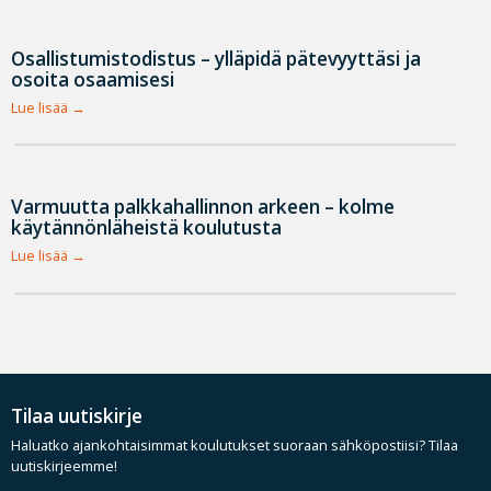
Osallistumistodistus – ylläpidä pätevyyttäsi ja
osoita osaamisesi
Lue lisää
Varmuutta palkkahallinnon arkeen – kolme
käytännönläheistä koulutusta
Lue lisää
Tilaa uutiskirje
Haluatko ajankohtaisimmat koulutukset suoraan sähköpostiisi? Tilaa
uutiskirjeemme!