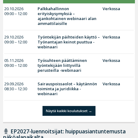
20.10.2026
Palkkahallinnon
Verkossa
09:00 – 12:00
erityiskysymyksiä –
ajankohtainen webinaari alan
ammattilaisille
29.10.2026
Työntekijän päihteiden käyttö –
Verkossa
09:00 – 12:00
Työnantajan keinot puuttua -
webinaari
05.11.2026
Työsuhteen päättäminen
Verkossa
09:00 – 12:00
työntekijään liittyvillä
perusteilla -webinaari
29.09.2026
Sairauspoissaolot – käytännön
Verkossa
08:30 – 12:30
toiminta ja juridiikka -
webinaari
Näytä kaikki koulutukset
EP2027-luennoitsijat: huippuasiantuntemusta
näköalapaikalta