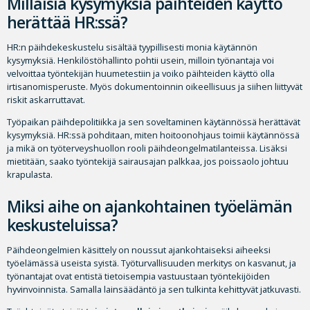
Millaisia kysymyksiä päihteiden käyttö
herättää HR:ssä?
HR:n päihdekeskustelu sisältää tyypillisesti monia käytännön
kysymyksiä. Henkilöstöhallinto pohtii usein, milloin työnantaja voi
velvoittaa työntekijän huumetestiin ja voiko päihteiden käyttö olla
irtisanomisperuste. Myös dokumentoinnin oikeellisuus ja siihen liittyvät
riskit askarruttavat.
Työpaikan päihdepolitiikka ja sen soveltaminen käytännössä herättävät
kysymyksiä. HR:ssä pohditaan, miten hoitoonohjaus toimii käytännössä
ja mikä on työterveyshuollon rooli päihdeongelmatilanteissa. Lisäksi
mietitään, saako työntekijä sairausajan palkkaa, jos poissaolo johtuu
krapulasta.
Miksi aihe on ajankohtainen työelämän
keskusteluissa?
Päihdeongelmien käsittely on noussut ajankohtaiseksi aiheeksi
työelämässä useista syistä. Työturvallisuuden merkitys on kasvanut, ja
työnantajat ovat entistä tietoisempia vastuustaan työntekijöiden
hyvinvoinnista. Samalla lainsäädäntö ja sen tulkinta kehittyvät jatkuvasti.