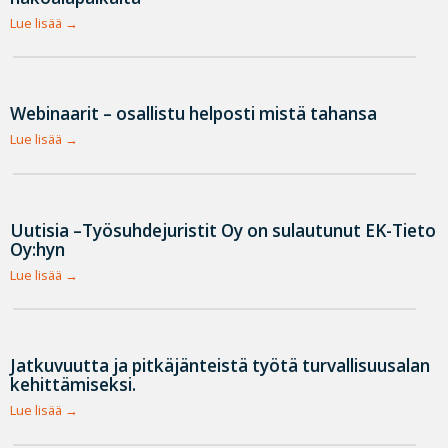
Lue lisää
Webinaarit – osallistu helposti mistä tahansa
Lue lisää
Uutisia –Työsuhdejuristit Oy on sulautunut EK-Tieto
Oy:hyn
Lue lisää
Jatkuvuutta ja pitkäjänteistä työtä turvallisuusalan
kehittämiseksi.
Lue lisää