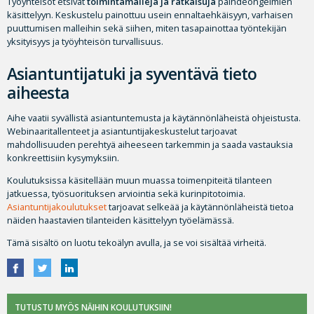
Työyhteisöt etsivät
toimintamalleja ja ratkaisuja
päihdeongelmien
käsittelyyn. Keskustelu painottuu usein ennaltaehkäisyyn, varhaisen
puuttumisen malleihin sekä siihen, miten tasapainottaa työntekijän
yksityisyys ja työyhteisön turvallisuus.
Asiantuntijatuki ja syventävä tieto
aiheesta
Aihe vaatii syvällistä asiantuntemusta ja käytännönläheistä ohjeistusta.
Webinaaritallenteet ja asiantuntijakeskustelut tarjoavat
mahdollisuuden perehtyä aiheeseen tarkemmin ja saada vastauksia
konkreettisiin kysymyksiin.
Koulutuksissa käsitellään muun muassa toimenpiteitä tilanteen
jatkuessa, työsuorituksen arviointia sekä kurinpitotoimia.
Asiantuntijakoulutukset
tarjoavat selkeää ja käytännönläheistä tietoa
näiden haastavien tilanteiden käsittelyyn työelämässä.
Tämä sisältö on luotu tekoälyn avulla, ja se voi sisältää virheitä.
TUTUSTU MYÖS NÄIHIN KOULUTUKSIIN!