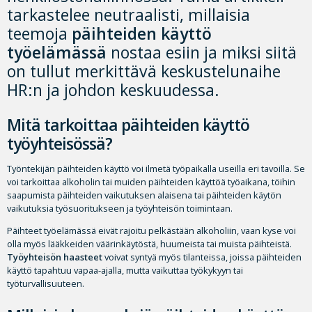
tarkastelee neutraalisti, millaisia
teemoja
päihteiden käyttö
työelämässä
nostaa esiin ja miksi siitä
on tullut merkittävä keskustelunaihe
HR:n ja johdon keskuudessa.
Mitä tarkoittaa päihteiden käyttö
työyhteisössä?
Työntekijän päihteiden käyttö voi ilmetä työpaikalla useilla eri tavoilla. Se
voi tarkoittaa alkoholin tai muiden päihteiden käyttöä työaikana, töihin
saapumista päihteiden vaikutuksen alaisena tai päihteiden käytön
vaikutuksia työsuoritukseen ja työyhteisön toimintaan.
Päihteet työelämässä eivät rajoitu pelkästään alkoholiin, vaan kyse voi
olla myös lääkkeiden väärinkäytöstä, huumeista tai muista päihteistä.
Työyhteisön haasteet
voivat syntyä myös tilanteissa, joissa päihteiden
käyttö tapahtuu vapaa-ajalla, mutta vaikuttaa työkykyyn tai
työturvallisuuteen.