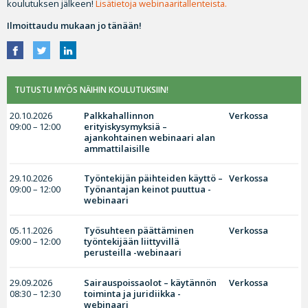
koulutuksen jälkeen!
Lisätietoja webinaaritallenteista.
Ilmoittaudu mukaan jo tänään!
TUTUSTU MYÖS NÄIHIN KOULUTUKSIIN!
20.10.2026
Palkkahallinnon
Verkossa
09:00 – 12:00
erityiskysymyksiä –
ajankohtainen webinaari alan
ammattilaisille
29.10.2026
Työntekijän päihteiden käyttö –
Verkossa
09:00 – 12:00
Työnantajan keinot puuttua -
webinaari
05.11.2026
Työsuhteen päättäminen
Verkossa
09:00 – 12:00
työntekijään liittyvillä
perusteilla -webinaari
29.09.2026
Sairauspoissaolot – käytännön
Verkossa
08:30 – 12:30
toiminta ja juridiikka -
webinaari