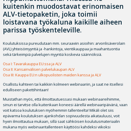
kuitenkin muodostavat erinomaisen
A
LV-tietopaketin
, joka toimii
loistavana työkaluna kaikille aiheen
parissa työskenteleville.
Koulutuksissa pureudutaan mm. seuraaviin asioihin: arvonlisäverolain
(AVL) yhteisömyyntiä ja -hankintoja, vientikauppaa ja maahantuontia
sekä tärkeimpiä palvelujen myyntiä koskevia säännöksiä.
Osa I: Tavarakauppa EU:ssa ja ALV
Osa II: Kansainvälisen palvelukaupan ALV
Osa III: Kauppa EU:n ulkopuolisten maiden kanssa ja ALV
Osallistu kahteen tai kaikkiin kolmeen webinaariin, ja saat ne itsellesi
edulliseen pakettihintaan!
Muistathan myös, että ilmoittautuessasi mukaan webinaareihimme,
sinun ei tarvitse olla kuitenkaan koneesi äärellä webinaaripäivänä, vaan
voit katsoa koulutuksen myöhemmin tallenteelta! Mikäli olet siis
epävarma koulutuksen ajankohdan sopivuudesta aikatauluusi, voit
hyvin ilmoittautua mukaan, sillä saat sähköisen koulutusmateriaalin
mukana myös webinaaritallenteen käyttöösi kahdeksi viikoksi