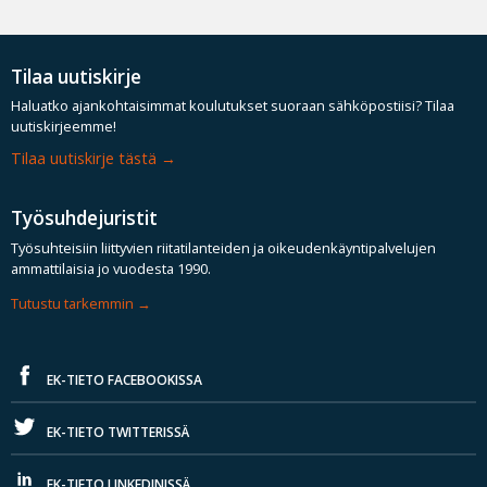
Tilaa uutiskirje
Haluatko ajankohtaisimmat koulutukset suoraan sähköpostiisi? Tilaa
uutiskirjeemme!
Tilaa uutiskirje tästä
Työsuhdejuristit
Työsuhteisiin liittyvien riitatilanteiden ja oikeudenkäyntipalvelujen
ammattilaisia jo vuodesta 1990.
Tutustu tarkemmin
EK-TIETO FACEBOOKISSA
EK-TIETO TWITTERISSÄ
EK-TIETO LINKEDINISSÄ