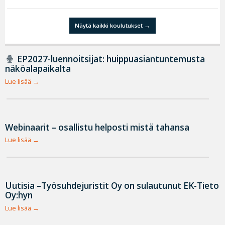
Näytä kaikki koulutukset
EP2027-luennoitsijat: huippuasiantuntemusta
näköalapaikalta
Lue lisää
Webinaarit – osallistu helposti mistä tahansa
Lue lisää
Uutisia –Työsuhdejuristit Oy on sulautunut EK-Tieto
Oy:hyn
Lue lisää