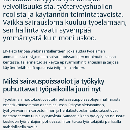
velvollisuuksista, työterveyshuollon
roolista ja käytännön toimintatavoista.
Vaikka sairausloma kuuluu työelämään,
sen hallinta vaatii syvempää
ymmärrystä kuin moni uskoo.
EK-Tieto tarjoaa webinaaritallenteen, joka auttaa työelämän
ammattilaisia navigoimaan sairauspoissaolojen monimutkaisessa
kentässä. Tallenne tuo selkeyttä epävarmoihin tilanteisiin ja tarjoaa
käytännönläheistä opastusta työpaikan arkeen.
Miksi sairauspoissaolot ja työkyky
puhuttavat työpaikoilla juuri nyt
Työelämän muutokset ovat tehneet sairauspoissaolojen hallinnasta
entistä kriittisemmän osaamisalueen. Etätyön yleistyminen,
työhyvinvoinnin korostuminen ja henkilöstöpulan vaikutukset ovat
nostaneet esiin uusia kysymyksiä. Samaan aikaan
työkyky
on noussut
keskiöön työnantajien pohtiessa, miten tukea työntekijöitä parhaalla
mahdollisella tavalla.