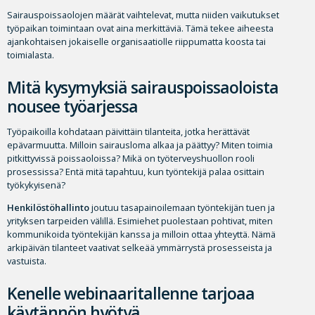
Sairauspoissaolojen määrät vaihtelevat, mutta niiden vaikutukset
työpaikan toimintaan ovat aina merkittäviä. Tämä tekee aiheesta
ajankohtaisen jokaiselle organisaatiolle riippumatta koosta tai
toimialasta.
Mitä kysymyksiä sairauspoissaoloista
nousee työarjessa
Työpaikoilla kohdataan päivittäin tilanteita, jotka herättävät
epävarmuutta. Milloin sairausloma alkaa ja päättyy? Miten toimia
pitkittyvissä poissaoloissa? Mikä on työterveyshuollon rooli
prosessissa? Entä mitä tapahtuu, kun työntekijä palaa osittain
työkykyisenä?
Henkilöstöhallinto
joutuu tasapainoilemaan työntekijän tuen ja
yrityksen tarpeiden välillä. Esimiehet puolestaan pohtivat, miten
kommunikoida työntekijän kanssa ja milloin ottaa yhteyttä. Nämä
arkipäivän tilanteet vaativat selkeää ymmärrystä prosesseista ja
vastuista.
Kenelle webinaaritallenne tarjoaa
käytännön hyötyä