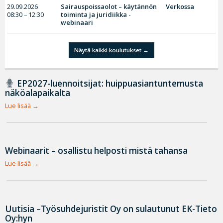
29.09.2026
Sairauspoissaolot – käytännön
Verkossa
08:30 – 12:30
toiminta ja juridiikka -
webinaari
Näytä kaikki koulutukset
EP2027-luennoitsijat: huippuasiantuntemusta
näköalapaikalta
Lue lisää
Webinaarit – osallistu helposti mistä tahansa
Lue lisää
Uutisia –Työsuhdejuristit Oy on sulautunut EK-Tieto
Oy:hyn