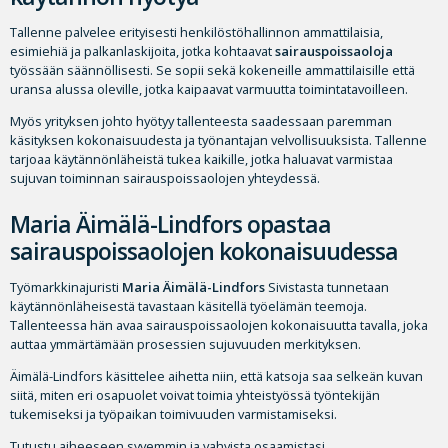
Tallenne palvelee erityisesti henkilöstöhallinnon ammattilaisia,
esimiehiä ja palkanlaskijoita, jotka kohtaavat
sairauspoissaoloja
työssään säännöllisesti. Se sopii sekä kokeneille ammattilaisille että
uransa alussa oleville, jotka kaipaavat varmuutta toimintatavoilleen.
Myös yrityksen johto hyötyy tallenteesta saadessaan paremman
käsityksen kokonaisuudesta ja työnantajan velvollisuuksista. Tallenne
tarjoaa käytännönläheistä tukea kaikille, jotka haluavat varmistaa
sujuvan toiminnan sairauspoissaolojen yhteydessä.
Maria Äimälä-Lindfors opastaa
sairauspoissaolojen kokonaisuudessa
Työmarkkinajuristi
Maria Äimälä-Lindfors
Sivistasta tunnetaan
käytännönläheisestä tavastaan käsitellä työelämän teemoja.
Tallenteessa hän avaa sairauspoissaolojen kokonaisuutta tavalla, joka
auttaa ymmärtämään prosessien sujuvuuden merkityksen.
Äimälä-Lindfors käsittelee aihetta niin, että katsoja saa selkeän kuvan
siitä, miten eri osapuolet voivat toimia yhteistyössä työntekijän
tukemiseksi ja työpaikan toimivuuden varmistamiseksi.
Tutustu aiheeseen syvemmin ja vahvista osaamistasi