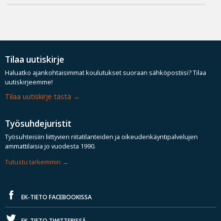
Tilaa uutiskirje
Haluatko ajankohtaisimmat koulutukset suoraan sähköpostiisi? Tilaa
uutiskirjeemme!
Tilaa uutiskirje tästä
Työsuhdejuristit
Työsuhteisiin liittyvien riitatilanteiden ja oikeudenkäyntipalvelujen
ammattilaisia jo vuodesta 1990.
Tutustu tarkemmin
EK-TIETO FACEBOOKISSA
EK-TIETO TWITTERISSÄ