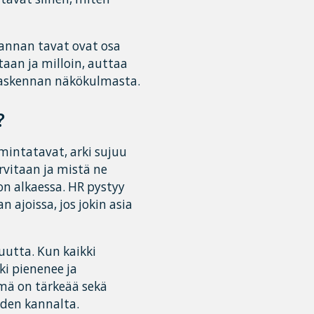
annan tavat ovat osa
itaan ja milloin, auttaa
laskennan näkökulmasta.
?
mintatavat, arki sujuu
rvitaan ja mistä ne
on alkaessa. HR pystyy
ajoissa, jos jokin asia
utta. Kun kaikki
i pienenee ja
ämä on tärkeää sekä
iden kannalta.