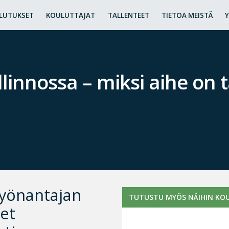
LUTUKSET
KOULUTTAJAT
TALLENTEET
TIETOA MEISTÄ
linnossa – miksi aihe on 
työnantajan
TUTUSTU MYÖS NÄIHIN KOU
set