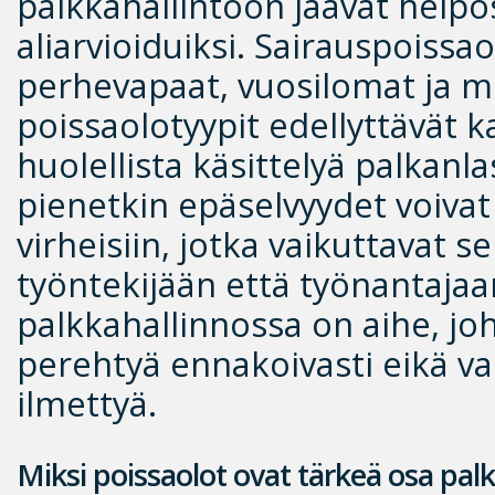
palkkahallintoon jäävät helpo
aliarvioiduiksi. Sairauspoissao
perhevapaat, vuosilomat ja 
poissaolotyypit edellyttävät k
huolellista käsittelyä palkanl
pienetkin epäselvyydet voivat
virheisiin, jotka vaikuttavat s
työntekijään että työnantajaa
palkkahallinnossa on aihe, j
perehtyä ennakoivasti eikä v
ilmettyä.
Miksi poissaolot ovat tärkeä osa pal