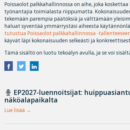
Poissaolot palkkahallinnossa on aihe, joka koskettaa
työnantajia toimialasta riippumatta. Kokonaisuu
tekemään parempia päätöksiä ja välttämään yleisi
haluat syventää ymmärrystäsi aiheesta käytännönlähe
tutustua Poissaolot palkkahallinnossa -tallenteesee
käyvät läpi kokonaisuuden selkeästi ja konkreettisest
Tämä sisältö on luotu tekoälyn avulla, ja se voi sisält
EP2027-luennoitsijat: huippuasian
näköalapaikalta
Lue lisää