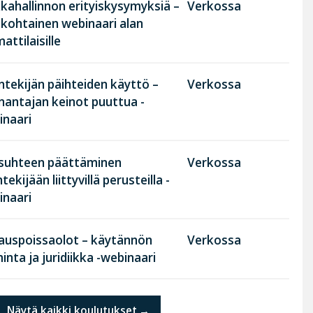
kahallinnon erityiskysymyksiä –
Verkossa
nkohtainen webinaari alan
ttilaisille
tekijän päihteiden käyttö –
Verkossa
nantajan keinot puuttua -
inaari
suhteen päättäminen
Verkossa
tekijään liittyvillä perusteilla -
inaari
rauspoissaolot – käytännön
Verkossa
inta ja juridiikka -webinaari
Näytä kaikki koulutukset