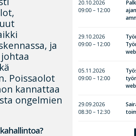
sti
20.10.2026
Palk
lot,
09:00 – 12:00
aja
amma
muut
aikki
29.10.2026
Työn
askennassa, ja
09:00 – 12:00
Työ
web
 johtaa
ekä
05.11.2026
Työ
n. Poissaolot
09:00 – 12:00
työn
web
ohon kannattaa
asta ongelmien
29.09.2026
Sai
08:30 – 12:30
toim
kkahallintoa?