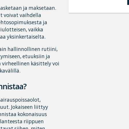
 lasketaan ja maksetaan.
öt voivat vaihdella
öehtosopimuksesta ja
ulotteisen, vaikka
aa yksinkertaiselta.
n hallinnollinen rutiini,
ymiseen, etuuksiin ja
irheellinen käsittely voi
avälillä.
nnistaa?
sairauspoissaolot,
t. Jokaiseen liittyy
unnistaa kokonaisuus
ilanteesta riippuen
tavat siihen, miten