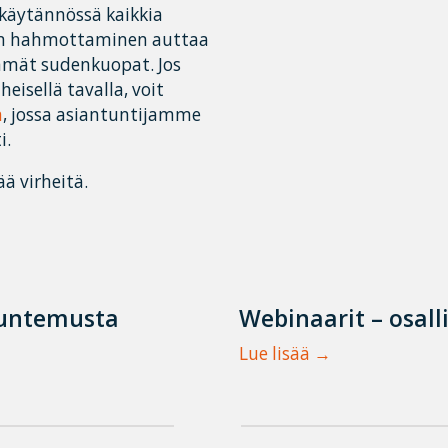
 käytännössä kaikkia
den hahmottaminen auttaa
mmät sudenkuopat. Jos
isellä tavalla, voit
n
, jossa asiantuntijamme
i.
ää virheitä.
tuntemusta
Webinaarit – osall
Lue lisää