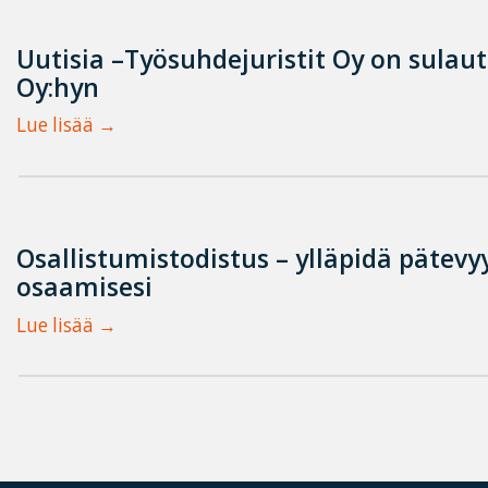
Uutisia –Työsuhdejuristit Oy on sulau
Oy:hyn
Lue lisää
Osallistumistodistus – ylläpidä pätevyy
osaamisesi
Lue lisää