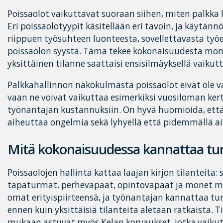
Poissaolot vaikuttavat suoraan siihen, miten palkka
Eri poissaolotyypit käsitellään eri tavoin, ja käytänn
riippuen työsuhteen luonteesta, sovellettavasta ty
poissaolon syystä. Tämä tekee kokonaisuudesta moni
yksittäinen tilanne saattaisi ensisilmäyksellä vaikutt
Palkkahallinnon näkökulmasta poissaolot eivät ole vai
vaan ne voivat vaikuttaa esimerkiksi vuosiloman kert
työnantajan kustannuksiin. On hyvä huomioida, että v
aiheuttaa ongelmia sekä lyhyellä että pidemmällä aik
Mitä kokonaisuudessa kannattaa tu
Poissaolojen hallinta kattaa laajan kirjon tilanteita: 
tapaturmat, perhevapaat, opintovapaat ja monet muu
omat erityispiirteensä, ja työnantajan kannattaa t
ennen kuin yksittäisiä tilanteita aletaan ratkaista. T
mukaan astuvat myös Kelan korvaukset, jotka vaikut