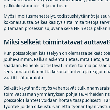
palkkakustannukset jakautuvat.
Myös ilmoitusmenettelyt, todistuskäytännöt ja seur
kokonaisuutta. Selkeä käsitys siitä, mitä tietoja tarv
pitämään prosessin sujuvana sekä HR:n että palkan
Miksi selkeät toimintatavat auttavat
Kun poissaolojen käsittelyyn on olemassa selkeät toi
jouhevammin. Palkanlaskenta tietää, mitä tietoja ta
saadaan. Esihenkilöt tietävät, miten toimia poissaol
seuraamaan tilannetta kokonaisuutena ja reagoimaan 
vaatii lisähuomiota.
Selkeät käytännöt myös vähentävät tulkinnanvaraisu
toimivat saman ymmärryksen pohjalta, virheiden risk
poissaolotilanteet voidaan hoitaa tasapuolisesti. T
työntekijöiden oikeusturvan että työnantajan vastu