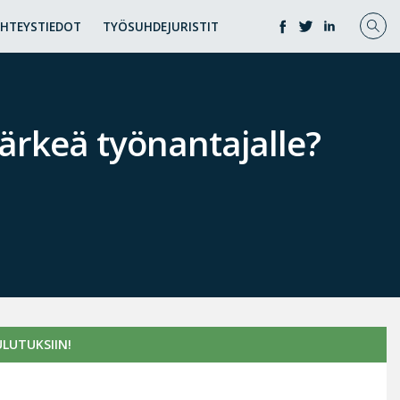
YHTEYSTIEDOT
TYÖSUHDEJURISTIT
tärkeä työnantajalle?
LUTUKSIIN!