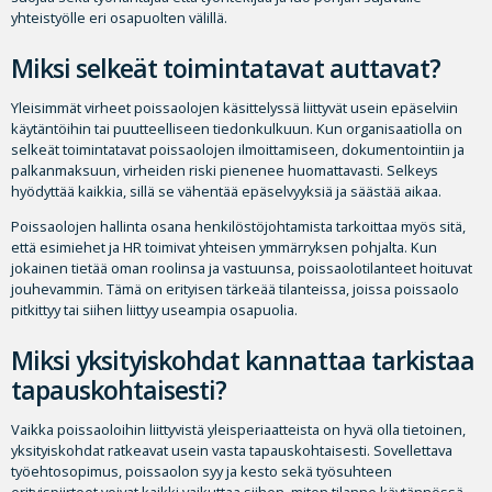
yhteistyölle eri osapuolten välillä.
Miksi selkeät toimintatavat auttavat?
Yleisimmät virheet poissaolojen käsittelyssä liittyvät usein epäselviin
käytäntöihin tai puutteelliseen tiedonkulkuun. Kun organisaatiolla on
selkeät toimintatavat poissaolojen ilmoittamiseen, dokumentointiin ja
palkanmaksuun, virheiden riski pienenee huomattavasti. Selkeys
hyödyttää kaikkia, sillä se vähentää epäselvyyksiä ja säästää aikaa.
Poissaolojen hallinta osana henkilöstöjohtamista tarkoittaa myös sitä,
että esimiehet ja HR toimivat yhteisen ymmärryksen pohjalta. Kun
jokainen tietää oman roolinsa ja vastuunsa, poissaolotilanteet hoituvat
jouhevammin. Tämä on erityisen tärkeää tilanteissa, joissa poissaolo
pitkittyy tai siihen liittyy useampia osapuolia.
Miksi yksityiskohdat kannattaa tarkistaa
tapauskohtaisesti?
Vaikka poissaoloihin liittyvistä yleisperiaatteista on hyvä olla tietoinen,
yksityiskohdat ratkeavat usein vasta tapauskohtaisesti. Sovellettava
työehtosopimus, poissaolon syy ja kesto sekä työsuhteen
erityispiirteet voivat kaikki vaikuttaa siihen, miten tilanne käytännössä