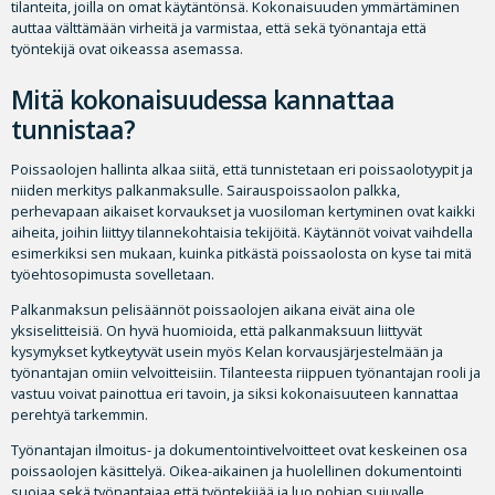
tilanteita, joilla on omat käytäntönsä. Kokonaisuuden ymmärtäminen
auttaa välttämään virheitä ja varmistaa, että sekä työnantaja että
työntekijä ovat oikeassa asemassa.
Mitä kokonaisuudessa kannattaa
tunnistaa?
Poissaolojen hallinta alkaa siitä, että tunnistetaan eri poissaolotyypit ja
niiden merkitys palkanmaksulle. Sairauspoissaolon palkka,
perhevapaan aikaiset korvaukset ja vuosiloman kertyminen ovat kaikki
aiheita, joihin liittyy tilannekohtaisia tekijöitä. Käytännöt voivat vaihdella
esimerkiksi sen mukaan, kuinka pitkästä poissaolosta on kyse tai mitä
työehtosopimusta sovelletaan.
Palkanmaksun pelisäännöt poissaolojen aikana eivät aina ole
yksiselitteisiä. On hyvä huomioida, että palkanmaksuun liittyvät
kysymykset kytkeytyvät usein myös Kelan korvausjärjestelmään ja
työnantajan omiin velvoitteisiin. Tilanteesta riippuen työnantajan rooli ja
vastuu voivat painottua eri tavoin, ja siksi kokonaisuuteen kannattaa
perehtyä tarkemmin.
Työnantajan ilmoitus- ja dokumentointivelvoitteet ovat keskeinen osa
poissaolojen käsittelyä. Oikea-aikainen ja huolellinen dokumentointi
suojaa sekä työnantajaa että työntekijää ja luo pohjan sujuvalle