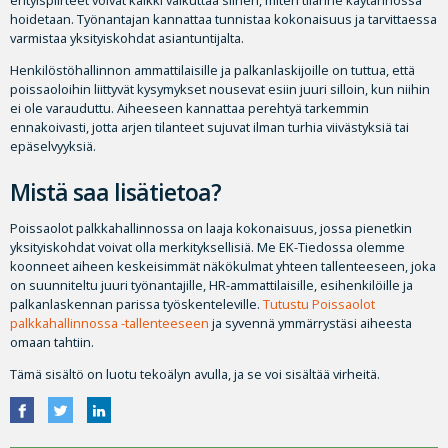
hoidetaan. Työnantajan kannattaa tunnistaa kokonaisuus ja tarvittaessa
varmistaa yksityiskohdat asiantuntijalta.
Henkilöstöhallinnon ammattilaisille ja palkanlaskijoille on tuttua, että
poissaoloihin liittyvät kysymykset nousevat esiin juuri silloin, kun niihin
ei ole varauduttu. Aiheeseen kannattaa perehtyä tarkemmin
ennakoivasti, jotta arjen tilanteet sujuvat ilman turhia viivästyksiä tai
epäselvyyksiä.
Mistä saa lisätietoa?
Poissaolot palkkahallinnossa on laaja kokonaisuus, jossa pienetkin
yksityiskohdat voivat olla merkityksellisiä. Me EK-Tiedossa olemme
koonneet aiheen keskeisimmät näkökulmat yhteen tallenteeseen, joka
on suunniteltu juuri työnantajille, HR-ammattilaisille, esihenkilöille ja
palkanlaskennan parissa työskenteleville.
Tutustu Poissaolot
palkkahallinnossa -tallenteeseen
ja syvennä ymmärrystäsi aiheesta
omaan tahtiin.
Tämä sisältö on luotu tekoälyn avulla, ja se voi sisältää virheitä.