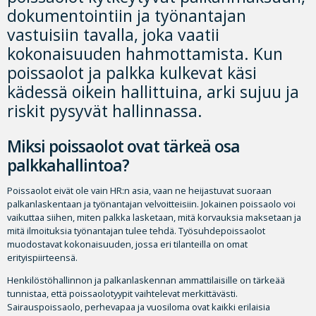
dokumentointiin ja työnantajan
vastuisiin tavalla, joka vaatii
kokonaisuuden hahmottamista. Kun
poissaolot ja palkka kulkevat käsi
kädessä oikein hallittuina, arki sujuu ja
riskit pysyvät hallinnassa.
Miksi poissaolot ovat tärkeä osa
palkkahallintoa?
Poissaolot eivät ole vain HR:n asia, vaan ne heijastuvat suoraan
palkanlaskentaan ja työnantajan velvoitteisiin. Jokainen poissaolo voi
vaikuttaa siihen, miten palkka lasketaan, mitä korvauksia maksetaan ja
mitä ilmoituksia työnantajan tulee tehdä. Työsuhdepoissaolot
muodostavat kokonaisuuden, jossa eri tilanteilla on omat
erityispiirteensä.
Henkilöstöhallinnon ja palkanlaskennan ammattilaisille on tärkeää
tunnistaa, että poissaolotyypit vaihtelevat merkittävästi.
Sairauspoissaolo, perhevapaa ja vuosiloma ovat kaikki erilaisia