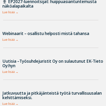
EP2027-luennoitsijat: huippuasiantuntemusta
näköalapaikalta
Lue lisää
Webinaarit – osallistu helposti mistä tahansa
Lue lisää
Uutisia –Työsuhdejuristit Oy on sulautunut EK-Tieto
Oy:hyn
Lue lisää
Jatkuvuutta ja pitkäjänteistä työtä turvallisuusalan
kehittämiseksi.
Lue lisää