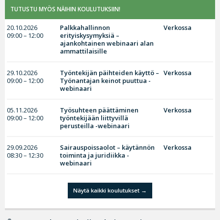
TUTUSTU MYÖS NÄIHIN KOULUTUKSIIN!
20.10.2026
Palkkahallinnon
Verkossa
09:00 – 12:00
erityiskysymyksiä –
ajankohtainen webinaari alan
ammattilaisille
29.10.2026
Työntekijän päihteiden käyttö –
Verkossa
09:00 – 12:00
Työnantajan keinot puuttua -
webinaari
05.11.2026
Työsuhteen päättäminen
Verkossa
09:00 – 12:00
työntekijään liittyvillä
perusteilla -webinaari
29.09.2026
Sairauspoissaolot – käytännön
Verkossa
08:30 – 12:30
toiminta ja juridiikka -
webinaari
Näytä kaikki koulutukset