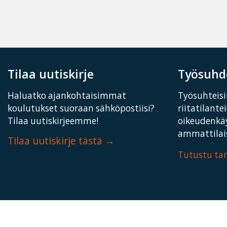
Tilaa uutiskirje
Työsuhde
Haluatko ajankohtaisimmat
Työsuhteisii
koulutukset suoraan sähköpostiisi?
riitatilante
Tilaa uutiskirjeemme!
oikeudenkä
ammattilais
Tilaa uutiskirje tästä
Tutustu t