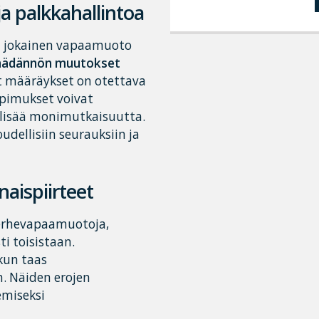
a palkkahallintoa
ska jokainen vapaamuoto
äädännön muutokset
t määräykset on otettava
opimukset voivat
 lisää monimutkaisuutta.
udellisiin seurauksiin ja
aispiirteet
erhevapaamuotoja,
i toisistaan.
kun taas
. Näiden erojen
emiseksi