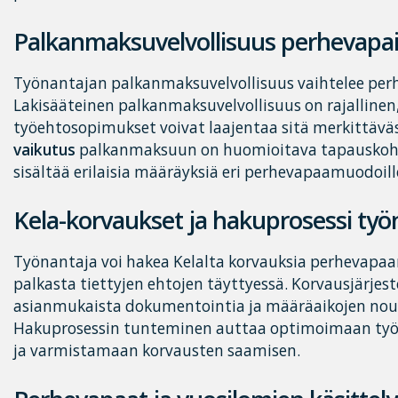
Palkanmaksuvelvollisuus perhevapa
Työnantajan palkanmaksuvelvollisuus vaihtelee p
Lakisääteinen palkanmaksuvelvollisuus on rajalline
työehtosopimukset voivat laajentaa sitä merkittäväs
vaikutus
palkanmaksuun on huomioitava tapauskohtai
sisältää erilaisia määräyksiä eri perhevapaamuodoill
Kela-korvaukset ja hakuprosessi työn
Työnantaja voi hakea Kelalta korvauksia perhevapa
palkasta tiettyjen ehtojen täyttyessä. Korvausjärjes
asianmukaista dokumentointia ja määräaikojen nou
Hakuprosessin tunteminen auttaa optimoimaan työ
ja varmistamaan korvausten saamisen.