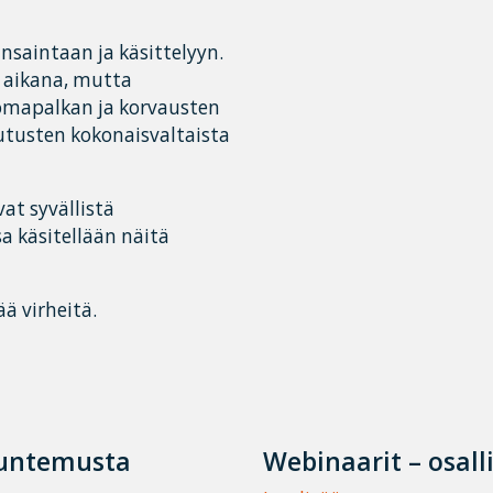
saintaan ja käsittelyyn.
 aikana, mutta
lomapalkan ja korvausten
utusten kokonaisvaltaista
at syvällistä
ssa käsitellään näitä
ää virheitä.
tuntemusta
Webinaarit – osall