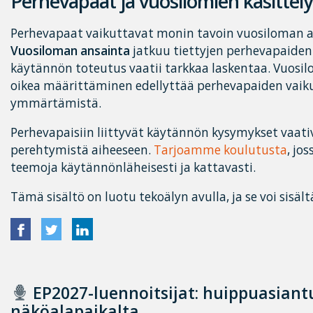
Perhevapaat ja vuosilomien käsittely
Perhevapaat vaikuttavat monin tavoin vuosiloman an
Vuosiloman ansainta
jatkuu tiettyjen perhevapaiden
käytännön toteutus vaatii tarkkaa laskentaa. Vuosi
oikea määrittäminen edellyttää perhevapaiden vaik
ymmärtämistä.
Perhevapaisiin liittyvät käytännön kysymykset vaativ
perehtymistä aiheeseen.
Tarjoamme koulutusta
, jo
teemoja käytännönläheisesti ja kattavasti.
Tämä sisältö on luotu tekoälyn avulla, ja se voi sisält
EP2027-luennoitsijat: huippuasian
näköalapaikalta