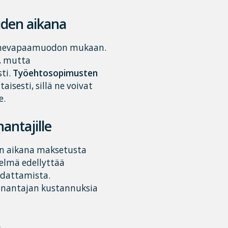
iden aikana
erhevapaamuodon mukaan.
n, mutta
ti.
Työehtosopimusten
sesti, sillä ne voivat
e.
antajille
an aikana maksetusta
telmä edellyttää
dattamista.
nantajan kustannuksia