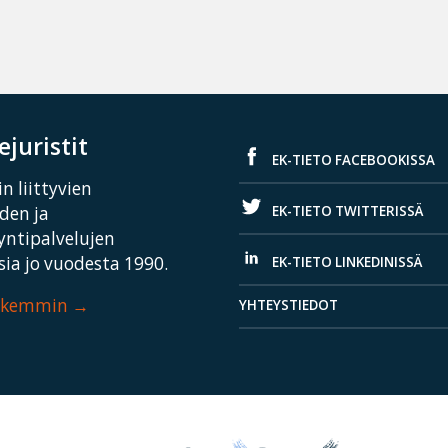
juristit
EK-TIETO FACEBOOKISSA
n liittyvien
EK-TIETO TWITTERISSÄ
iden ja
yntipalvelujen
ia jo vuodesta 1990.
EK-TIETO LINKEDINISSÄ
arkemmin
YHTEYSTIEDOT