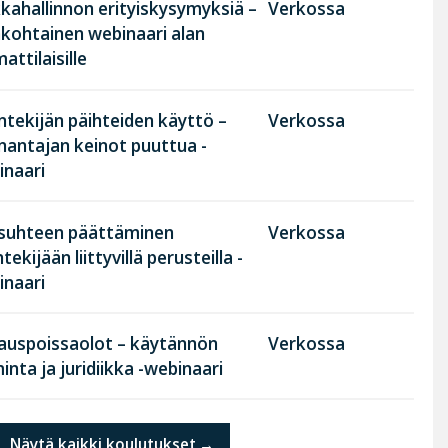
kahallinnon erityiskysymyksiä –
Verkossa
nkohtainen webinaari alan
ttilaisille
tekijän päihteiden käyttö –
Verkossa
nantajan keinot puuttua -
inaari
suhteen päättäminen
Verkossa
tekijään liittyvillä perusteilla -
inaari
rauspoissaolot – käytännön
Verkossa
inta ja juridiikka -webinaari
Näytä kaikki koulutukset