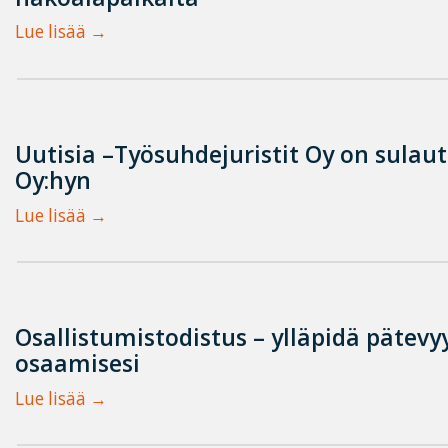
Lue lisää
Uutisia –Työsuhdejuristit Oy on sulau
Oy:hyn
Lue lisää
Osallistumistodistus – ylläpidä pätevyy
osaamisesi
Lue lisää