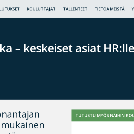
LUTUKSET
KOULUTTAJAT
TALLENTEET
TIETOA MEISTÄ
a – keskeiset asiat HR:lle
önantajan
TUTUSTU MYÖS NÄIHIN KOU
anmukainen