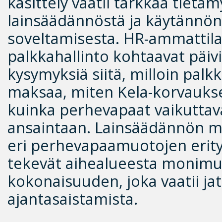
käsittely vaatii tarkkaa tietäm
lainsäädännöstä ja käytännön
soveltamisesta. HR-ammattilai
palkkahallinto kohtaavat päivi
kysymyksiä siitä, milloin palk
maksaa, miten Kela-korvaukse
kuinka perhevapaat vaikuttav
ansaintaan. Lainsäädännön m
eri perhevapaamuotojen erityi
tekevät aihealueesta monimu
kokonaisuuden, joka vaatii ja
ajantasaistamista.