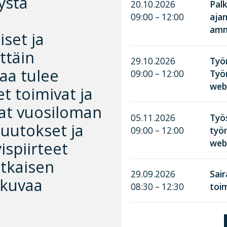
ystä
20.10.2026
Palk
09:00 – 12:00
aja
amma
set ja
ttäin
29.10.2026
Työn
kaa tulee
09:00 – 12:00
Työ
web
t toimivat ja
at vuosiloman
05.11.2026
Työ
uutokset ja
09:00 – 12:00
työn
web
spiirteet
tkaisen
29.09.2026
Sai
tkuvaa
08:30 – 12:30
toim