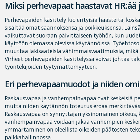
Miksi perhevapaat haastavat HR:ää j
Perhevapaiden käsittely luo erityisiä haasteita, ko
sisältää omat säännöksensä ja poikkeuksensa.
Lains
vaikuttavat suoraan päivittäiseen työhön, kun uude
käyttöön olemassa olevissa käytännöissä. Työehtos
muuttaa lakisääteisiä vähimmäisvaatimuksia, mikä
Virheet perhevapaiden käsittelyssä voivat johtaa talo
työntekijöiden tyytymättömyyteen.
Eri perhevapaamuodot ja niiden omin
Raskausvapaa ja vanhempainvapaa ovat keskeisiä p
mutta niiden käytännön toteutus eroaa merkittäväst
Raskausvapaa on synnyttäjän yksinomainen oikeus, 
vanhempainvapaa voidaan jakaa vanhempien kesken
ymmärtäminen on oleellista oikeiden päätösten tek
palkkahallinnossa.