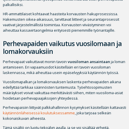
palkallisiksi.
HR-ammattilaiset kohtaavat haasteita korvausten hakuprosessissa.
Hakemusten oikea-aikaisuus, tarvittavat liitteet ja seurantaprosessit
vaativat järjestelmällistä toimintaa. Korvausten viivästyminen voi
aiheuttaa kassavirtaongelmia erityisesti pienemmille työnantajille.
Perhevapaiden vaikutus vuosilomaan ja
lomakorvauksiin
Perhevapaat vaikuttavat monin tavoin
vuosiloman ansaintaan
ja loman
antamiseen. Eri vapaamuodot käsitellään eri tavoin vuosiloman
laskennassa, mikä aiheuttaa usein epäselvyyksiä käytännön työssä.
Vuosilomapalkan ja lomakorvauksen laskenta perhevapaiden aikana
edellyttää tarkkaa säännösten tuntemusta. Työehtosopimusten
määräykset voivat vaikuttaa merkittävästi siihen, miten vuosiloma-asiat
hoidetaan perhevapaajaksojen yhteydessä.
Perhevapaisiin liittyvät palkkahallinnon kysymykset käsitellään kattavasti
käytännönläheisessä koulutuksessamme
, joka tarjoaa selkeän
kokonaiskuvan aiheesta.
Tämä sisältö on luotu tekoälyn avulla, ja se voi sisältää virheitä.