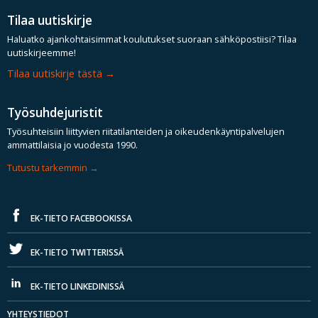
Tilaa uutiskirje
Haluatko ajankohtaisimmat koulutukset suoraan sähköpostiisi? Tilaa
uutiskirjeemme!
Tilaa uutiskirje tästä
Työsuhdejuristit
Työsuhteisiin liittyvien riitatilanteiden ja oikeudenkäyntipalvelujen
ammattilaisia jo vuodesta 1990.
Tutustu tarkemmin
EK-TIETO FACEBOOKISSA
EK-TIETO TWITTERISSÄ
EK-TIETO LINKEDINISSÄ
YHTEYSTIEDOT