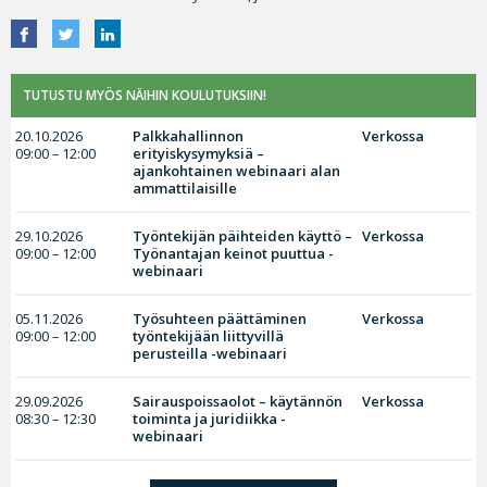
TUTUSTU MYÖS NÄIHIN KOULUTUKSIIN!
20.10.2026
Palkkahallinnon
Verkossa
09:00 – 12:00
erityiskysymyksiä –
ajankohtainen webinaari alan
ammattilaisille
29.10.2026
Työntekijän päihteiden käyttö –
Verkossa
09:00 – 12:00
Työnantajan keinot puuttua -
webinaari
05.11.2026
Työsuhteen päättäminen
Verkossa
09:00 – 12:00
työntekijään liittyvillä
perusteilla -webinaari
29.09.2026
Sairauspoissaolot – käytännön
Verkossa
08:30 – 12:30
toiminta ja juridiikka -
webinaari