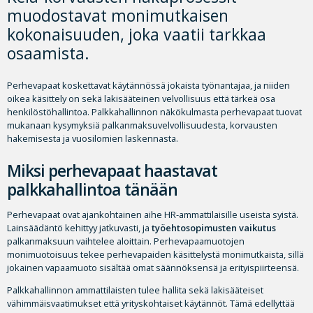
muodostavat monimutkaisen
kokonaisuuden, joka vaatii tarkkaa
osaamista.
Perhevapaat koskettavat käytännössä jokaista työnantajaa, ja niiden
oikea käsittely on sekä lakisääteinen velvollisuus että tärkeä osa
henkilöstöhallintoa. Palkkahallinnon näkökulmasta perhevapaat tuovat
mukanaan kysymyksiä palkanmaksuvelvollisuudesta, korvausten
hakemisesta ja vuosilomien laskennasta.
Miksi perhevapaat haastavat
palkkahallintoa tänään
Perhevapaat ovat ajankohtainen aihe HR-ammattilaisille useista syistä.
Lainsäädäntö kehittyy jatkuvasti, ja
työehtosopimusten vaikutus
palkanmaksuun vaihtelee aloittain. Perhevapaamuotojen
monimuotoisuus tekee perhevapaiden käsittelystä monimutkaista, sillä
jokainen vapaamuoto sisältää omat säännöksensä ja erityispiirteensä.
Palkkahallinnon ammattilaisten tulee hallita sekä lakisääteiset
vähimmäisvaatimukset että yrityskohtaiset käytännöt. Tämä edellyttää