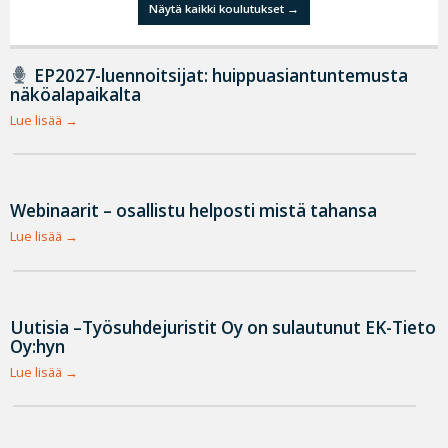
Näytä kaikki koulutukset
EP2027-luennoitsijat: huippuasiantuntemusta
näköalapaikalta
Lue lisää
Webinaarit – osallistu helposti mistä tahansa
Lue lisää
Uutisia –Työsuhdejuristit Oy on sulautunut EK-Tieto
Oy:hyn
Lue lisää