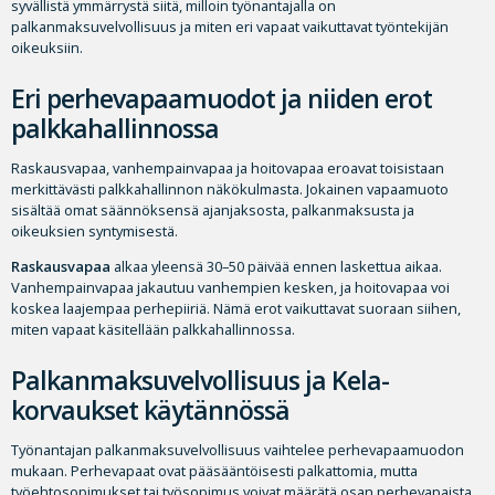
syvällistä ymmärrystä siitä, milloin työnantajalla on
palkanmaksuvelvollisuus ja miten eri vapaat vaikuttavat työntekijän
oikeuksiin.
Eri perhevapaamuodot ja niiden erot
palkkahallinnossa
Raskausvapaa, vanhempainvapaa ja hoitovapaa eroavat toisistaan
merkittävästi palkkahallinnon näkökulmasta. Jokainen vapaamuoto
sisältää omat säännöksensä ajanjaksosta, palkanmaksusta ja
oikeuksien syntymisestä.
Raskausvapaa
alkaa yleensä 30–50 päivää ennen laskettua aikaa.
Vanhempainvapaa jakautuu vanhempien kesken, ja hoitovapaa voi
koskea laajempaa perhepiiriä. Nämä erot vaikuttavat suoraan siihen,
miten vapaat käsitellään palkkahallinnossa.
Palkanmaksuvelvollisuus ja Kela-
korvaukset käytännössä
Työnantajan palkanmaksuvelvollisuus vaihtelee perhevapaamuodon
mukaan. Perhevapaat ovat pääsääntöisesti palkattomia, mutta
työehtosopimukset tai työsopimus voivat määrätä osan perhevapaista