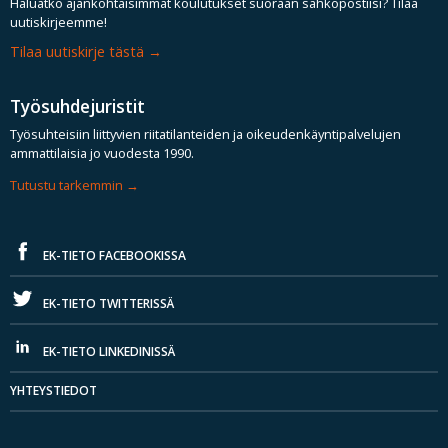
Haluatko ajankohtaisimmat koulutukset suoraan sähköpostiisi? Tilaa
uutiskirjeemme!
Tilaa uutiskirje tästä
Työsuhdejuristit
Työsuhteisiin liittyvien riitatilanteiden ja oikeudenkäyntipalvelujen
ammattilaisia jo vuodesta 1990.
Tutustu tarkemmin
EK-TIETO FACEBOOKISSA
EK-TIETO TWITTERISSÄ
EK-TIETO LINKEDINISSÄ
YHTEYSTIEDOT