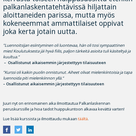
palkanlaskentatehtävissä hiljattain
aloittaneiden parissa, mutta myös
kokeneemmat ammattilaiset oppivat
joka kerta jotain uutta.
”Luennoitsijan esiintyminen oli luontevaa, hän oli tosi sympaattinen
mies! Koulutuksesta jäi hyvä fiilis, paljon tärkeitä asioita tuli käsiteltyä ja
kuultua.”
– Osallistunut aikaisemmin järjestettyyn tilaisuuteen
”Kurssi oli kaikin puolin onnistunut. Aiheet olivat mielenkiintoisia ja tapa
luennoida piti mielenkiinnon yllä.”
– Osallistunut aikaisemmin järjestettyyn tilaisuuteen
Juuri nyt on erinomainen aika ilmoittautua Palkanlaskennan
peruskurssille ja hioa taidot huippukuntoon alkavaa kevättä varten!
Lue lisää kurssista ja ilmoittaudu mukaan
täältä
.