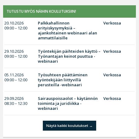
TUTUSTU MYÖS NÄIHIN KOULUTUKSIIN!
20.10.2026
Palkkahallinnon
Verkossa
09:00 – 12:00
erityiskysymyksiä –
ajankohtainen webinaari alan
ammattilaisille
29.10.2026
Työntekijän päihteiden käyttö –
Verkossa
09:00 – 12:00
Työnantajan keinot puuttua -
webinaari
05.11.2026
Työsuhteen päättäminen
Verkossa
09:00 – 12:00
työntekijään liittyvillä
perusteilla -webinaari
29.09.2026
Sairauspoissaolot – käytännön
Verkossa
08:30 – 12:30
toiminta ja juridiikka -
webinaari
Näytä kaikki koulutukset