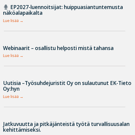
EP2027-luennoitsijat: huippuasiantuntemusta
näköalapaikalta
Lue lisää
Webinaarit – osallistu helposti mistä tahansa
Lue lisää
Uutisia –Työsuhdejuristit Oy on sulautunut EK-Tieto
Oy:hyn
Lue lisää
Jatkuvuutta ja pitkäjänteistä työtä turvallisuusalan
kehittämiseksi.