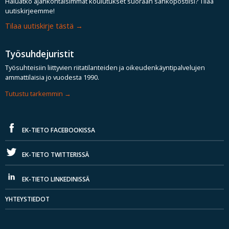
Haluatko ajankohtaisimmat koulutukset suoraan sähköpostiisi? Tilaa
uutiskirjeemme!
Tilaa uutiskirje tästä
Työsuhdejuristit
Työsuhteisiin liittyvien riitatilanteiden ja oikeudenkäyntipalvelujen
ammattilaisia jo vuodesta 1990.
Tutustu tarkemmin
EK-TIETO FACEBOOKISSA
EK-TIETO TWITTERISSÄ
EK-TIETO LINKEDINISSÄ
YHTEYSTIEDOT