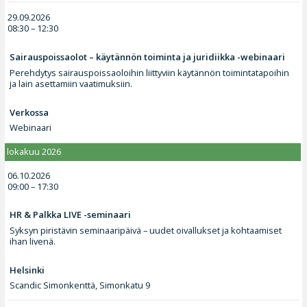
29.09.2026
08:30 – 12:30
Sairauspoissaolot – käytännön toiminta ja juridiikka -webinaari
Perehdytys sairauspoissaoloihin liittyviin käytännön toimintatapoihin
ja lain asettamiin vaatimuksiin.
Verkossa
Webinaari
lokakuu 2026
06.10.2026
09:00 – 17:30
HR & Palkka LIVE -seminaari
Syksyn piristävin seminaaripäivä – uudet oivallukset ja kohtaamiset
ihan livenä.
Helsinki
Scandic Simonkenttä, Simonkatu 9