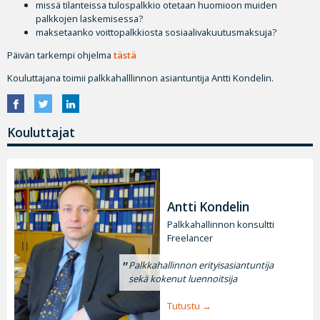
missä tilanteissa tulospalkkio otetaan huomioon muiden
palkkojen laskemisessa?
maksetaanko voittopalkkiosta sosiaalivakuutusmaksuja?
Päivän tarkempi ohjelma
tästä
Kouluttajana toimii palkkahalllinnon asiantuntija Antti Kondelin.
Kouluttajat
Antti Kondelin
Palkkahallinnon konsultti
Freelancer
Palkkahallinnon erityisasiantuntija
sekä kokenut luennoitsija
Tutustu