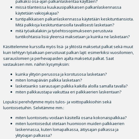
palkaksi osa-ajan palkanlaskentaa käyttäen?
missä tilanteissa kuukausipalkkaisen palkanlaskennassa
käytetään vakiojakajaa?
tuntipalkkaisen palkanlaskennassa käytetään keskituntiansiota.
Mitä palkkoja keskituntiansiolla tavallisesti lasketaan?
mitä työaikalakiin ja työehtosopimukseen perustuvia
tuntikohtaisia lisiä yleensä maksetaan ja kuinka ne lasketaan?
Käsittelemme kurssilla myös lisä- ja ylitöstä maksetut palkat sekä muut
kuin tehtyyn työaikaan perustuvat palkan lajit: esimerkiksi vuosilomien,
sairauslomien ja perhevapaiden ajalta maksetut palkat. Saat
vastauksen mm. näihin kysymyksiin:
kuinka ylityön perusosa ja korotusosa lasketaan?
miten lomapäivän palkka lasketaan?
lasketaanko sairausajan palkka kaikilla aloilla samalla tavalla?
miten palkkaustapa vaikuttaa eri palkkaerien laskentaan?
Lopuksi perehdymme myös tulos- ja voittopalkkioihin sekä
luontoisetuihin. Selvitämme mm.:
miten luontoisetu voidaan käsitellä osana kokonaispalkkaa?
miten luontoisedut otetaan huomioon muiden palkkaerien
laskennassa, kuten lomapalkassa, äitiysajan palkassa ja
ylityöajan palkassa?