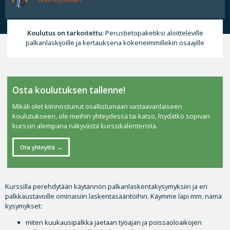
Koulutus on tarkoitettu:
Perustietopaketiksi aloitteleville
palkanlaskijoille ja kertauksena kokeneimmillekin osaajille
Osta koulutuksen tallenne!
Mikäli olet kiinnostunut osallistumaan vastaavanlaiseen
koulutukseen, ole meihin yhteydessä tai katso, löydätkö sopivan
kurssin alempana näkyvästä kurssikalenterista.
Ota yhteyttä
Kurssilla perehdytään käytännön palkanlaskentakysymyksiin ja eri
palkkaustavoille ominaisiin laskentasääntöihin. Käymme läpi mm. nämä
kysymykset:
miten kuukausipalkka jaetaan työajan ja poissaoloaikojen