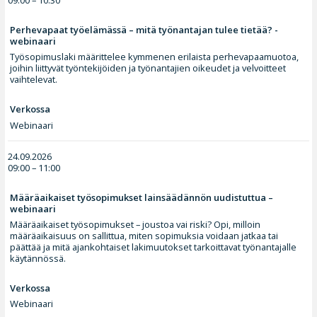
09:00 – 10:30
Perhevapaat työelämässä – mitä työnantajan tulee tietää? -
webinaari
Työsopimuslaki määrittelee kymmenen erilaista perhevapaamuotoa,
joihin liittyvät työntekijöiden ja työnantajien oikeudet ja velvoitteet
vaihtelevat.
Verkossa
Webinaari
24.09.2026
09:00 – 11:00
Määräaikaiset työsopimukset lainsäädännön uudistuttua –
webinaari
Määräaikaiset työsopimukset – joustoa vai riski? Opi, milloin
määräaikaisuus on sallittua, miten sopimuksia voidaan jatkaa tai
päättää ja mitä ajankohtaiset lakimuutokset tarkoittavat työnantajalle
käytännössä.
Verkossa
Webinaari