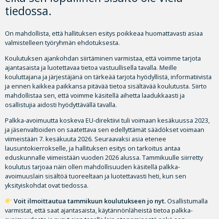
tiedossa.
On mahdollista, että hallituksen esitys poikkeaa huomattavasti asiaa
valmistelleen työryhmän ehdotuksesta.
Koulutuksen ajankohdan siirtäminen varmistaa, että voimme tarjota
ajantasaista ja luotettavaa tietoa vastuullisella tavalla. Meille
kouluttajana ja järjestäjänä on tärkeää tarjota hyödyllistä, informatiivista
ja ennen kaikkea paikkansa pitävää tietoa sisältävää koulutusta. Siirto
mahdollistaa sen, että voimme käsitellä aihetta laadukkaasti ja
osallistujia aidosti hyödyttävällä tavalla.
Palkka-avoimuutta koskeva EU-direktiivi tuli voimaan kesäkuussa 2023,
ja jäsenvaltioiden on saatettava sen edellyttämät säädökset voimaan
viimeistään 7. kesäkuuta 2026. Seuraavaksi asia etenee
lausuntokierrokselle, ja hallituksen esitys on tarkoitus antaa
eduskunnalle viimeistään vuoden 2026 alussa. Tammikuulle siirretty
koulutus tarjoaa näin ollen mahdollisuuden käsitellä palkka-
avoimuuslain sisältöä tuoreeltaan ja luotettavasti heti, kun sen
yksityiskohdat ovat tiedossa.
Voit ilmoittautua tammikuun koulutukseen jo nyt.
Osallistumalla
varmistat, että saat ajantasaista, käytännönläheistä tietoa palkka-