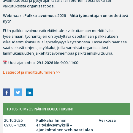
avoimuudesta ja pysyt ajan tasalla lain etenemisestä sekä sen
vaikutuksista organisaatioosi.
Webinaari: Palkka-avoimuus 2026 – Mitä työnantajan on tiedettävä
nyt?
EU:n palkka-avoimuusdirektiivi tulee vaikuttamaan merkittävästi
työelämään: työnantajien on pystyttävä osoittamaan palkkauksen
oikeudenmukaisuus ja läpinäkyvyys käytännössä. Tässä webinaarissa
saat selkeät ohjeet ja työkalut, joilla varmistat organisaatiosi
lainmukaisuuden ja kehität avoimempaa palkitsemiskulttuuria.
Uusi ajankohta:
29.1.2026 klo 9:00-11:00
Lisätiedot ja ilmoittautuminen >>
TUTUSTU MYÖS NÄIHIN KOULUTUKSIIN!
20.10.2026
Palkkahallinnon
Verkossa
09:00 – 12:00
erityiskysymyksiä –
ajankohtainen webinaari alan