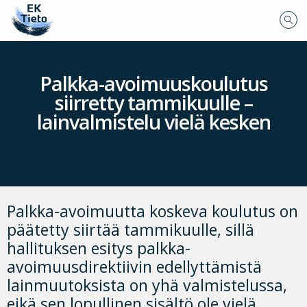
Palkka-avoimuuskoulutus
siirretty tammikuulle –
lainvalmistelu vielä kesken
Palkka-avoimuutta koskeva koulutus on
päätetty siirtää tammikuulle, sillä
hallituksen esitys palkka-
avoimuusdirektiivin edellyttämistä
lainmuutoksista on yhä valmistelussa,
eikä sen lopullinen sisältö ole vielä