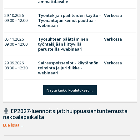
ammattilaisille
29.10.2026
Työntekijän päihteiden käyttö –
Verkossa
09:00 – 12:00
Työnantajan keinot puuttua -
webinaari
05.11.2026
Työsuhteen päättäminen
Verkossa
09:00 – 12:00
työntekijään liittyvillä
perusteilla -webinaari
29.09.2026
Sairauspoissaolot – käytännön
Verkossa
08:30 – 12:30
toiminta ja juridiikka -
webinaari
Näytä kaikki koulutukset
EP2027-luennoitsijat: huippuasiantuntemusta
näköalapaikalta
Lue lisää