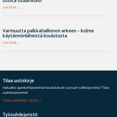
osoita osaamisesi
Lue lisää
Varmuutta palkkahallinnon arkeen – kolme
käytännönläheistä koulutusta
Lue lisää
Tilaa uutiskirje
Haluatko ajankohtaisimmat koulutukset suoraan sähköpostiisi? Tilaa
uutiskirjeemme!
Tilaa uutiskirje tästä
Työsuhdejuristit