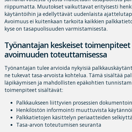
riippumatta. Muutokset vaikuttavat erityisesti henk
käytäntöihin ja edellyttävät uudenlaista ajatteluta
Avoimuus ei kuitenkaan tarkoita kaikkien palkkatieto
kyse on tasapuolisuuden varmistamisesta.
Työnantajan keskeiset toimenpiteet 
avoimuuden toteuttamisessa
Työnantajan tulee arvioida nykyisiä palkkauskäytänt
ne tukevat tasa-arvoista kohtelua. Tämä sisältää pa
läpikäymisen ja mahdollisten epäkohtien tunnistami
toimenpiteet sisältävät:
Palkkaukseen liittyvien prosessien dokumentoin
Henkilöstön informointi muuttuvista käytännö
Palkkatietojen käsittelyn periaatteiden selkiyt
Tasa-arvon toteutumisen seuranta