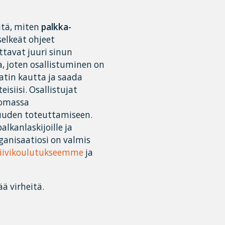
itä, miten
palkka-
selkeät ohjeet
tavat juuri sinun
, joten osallistuminen on
hatin kautta ja saada
siisi. Osallistujat
 omassa
muuden toteuttamiseen.
lkanlaskijoille ja
ganisaatiosi on valmis
tiivikoulutukseemme
ja
ää virheitä.