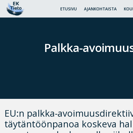
ETUSIVU
AJANKOHTAISTA
KOU
Palkka-avoimuusd
EU:n palkka-avoimuusdirektii
täytäntöönpanoa koskeva hall