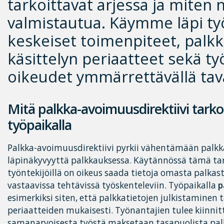
tarkoittavat arjessa ja miten n
valmistautua. Käymme läpi t
keskeiset toimenpiteet, palkk
käsittelyn periaatteet sekä t
oikeudet ymmärrettävällä tava
Mitä palkka-avoimuusdirektiivi tark
työpaikalla
Palkka-avoimuusdirektiivi pyrkii vähentämään palkk
läpinäkyvyyttä palkkauksessa. Käytännössä tämä tark
työntekijöillä on oikeus saada tietoja omasta palka
vastaavissa tehtävissä työskenteleviin. Työpaikalla
p
esimerkiksi siten, että palkkatietojen julkistaminen 
periaatteiden mukaisesti. Työnantajien tulee kiinnit
samanarvoisesta työstä maksetaan tasapuolista pa