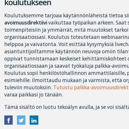
koulutukseen
Koulutuksemme tarjoaa käytännönläheistä tietoa si
avoimuusdirektiivi
vaikuttaa työpaikan arkeen. Saat 
toimenpiteisiin ja ymmärrät, mitä muutokset tarkoit
organisaatiossasi. Koulutus toteutetaan webinaarina
helppoa ja vaivatonta. Voit esittää kysymyksiä livec
asiantuntijoiltamme käytännön neuvoja omiin tilantei
oppivat tunnistamaan keskeiset kehittämiskohteet
organisaatiossaan ja saavat työkaluja palkka-avoi
Koulutus sopii henkilöstöhallinnon ammattilaisille, pa
esimiehille. Ilmoittaudu mukaan ja varmista, että or
tuleviin muutoksiin.
Tutustu palkka-avoimuusdirek
varaa paikkasi jo tänään.
Tämä sisältö on luotu tekoälyn avulla, ja se voi sisält