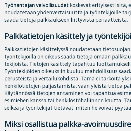
Työnantajan velvollisuudet
koskevat erityisesti sitä,
noudatetaan yhdenvertaisuutta ja työntekijöille ta
saada tietoja palkkaukseen liittyvistä periaatteista.
Palkkatietojen käsittely ja työntekij
Palkkatietojen käsittelyssä noudatetaan tietosuojan 
työntekijöillä on oikeus saada tietoja omaan palkka
tekijöistä. Tietojen käsittely tapahtuu luottamuksell
Työntekijöiden oikeuksiin kuuluu mahdollisuus saad
perusteista ja vertailukohdista. Tämä ei tarkoita yks
henkilötietojen paljastamista, vaan yleistä tietoa p
Käytännössä tietojen antaminen voi tapahtua esimer
esimiehen kanssa tai henkilöstöhallinnon kautta. Tär
selkeä ja työntekijät tietävät, miten he voivat pyytä
Miksi osallistua palkka-avoimuusdire