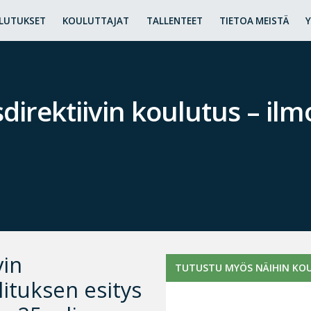
LUTUKSET
KOULUTTAJAT
TALLENTEET
TIETOA MEISTÄ
irektiivin koulutus – i
vin
TUTUSTU MYÖS NÄIHIN KOU
ituksen esitys