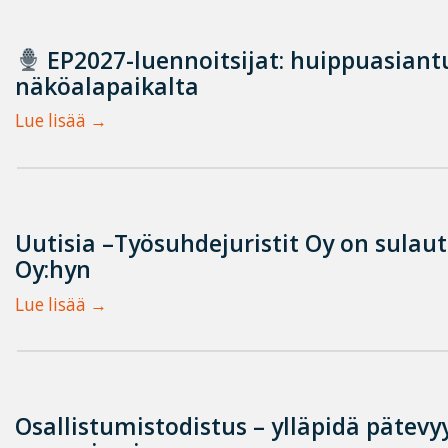
EP2027-luennoitsijat: huippuasian
näköalapaikalta
Lue lisää
Uutisia –Työsuhdejuristit Oy on sulau
Oy:hyn
Lue lisää
Osallistumistodistus – ylläpidä pätevyy