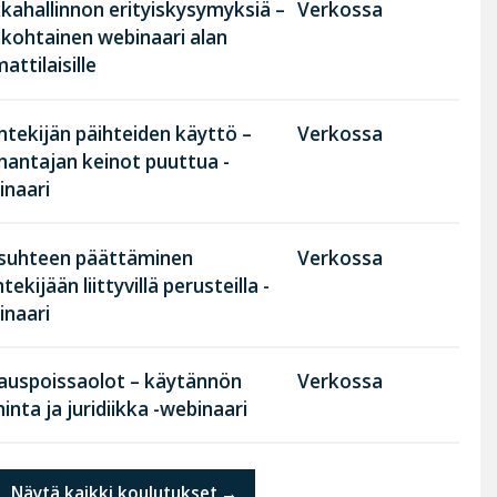
kahallinnon erityiskysymyksiä –
Verkossa
nkohtainen webinaari alan
ttilaisille
tekijän päihteiden käyttö –
Verkossa
nantajan keinot puuttua -
inaari
suhteen päättäminen
Verkossa
tekijään liittyvillä perusteilla -
inaari
rauspoissaolot – käytännön
Verkossa
inta ja juridiikka -webinaari
Näytä kaikki koulutukset