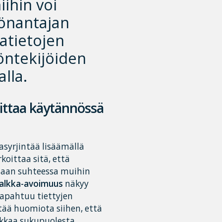
iihin voi
yönantajan
atietojen
yöntekijöiden
lla.
oittaa käytännössä
asyrjintää lisäämällä
oittaa sitä, että
staan suhteessa muihin
alkka-avoimuus
näkyy
tapahtuu tiettyjen
tää huomiota siihen, että
lkkaa sukupuolesta