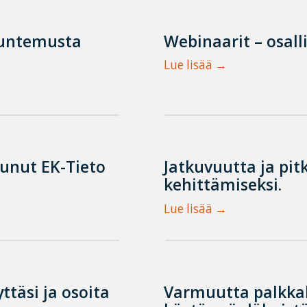
tuntemusta
Webinaarit – osall
Lue lisää
tunut EK-Tieto
Jatkuvuutta ja pit
kehittämiseksi.
Lue lisää
ttäsi ja osoita
Varmuutta palkka