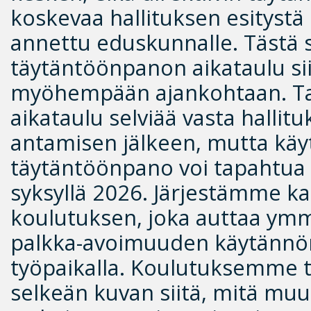
koskevaa hallituksen esitystä 
annettu eduskunnalle. Tästä 
täytäntöönpanon aikataulu sii
myöhempään ajankohtaan. T
aikataulu selviää vasta hallit
antamisen jälkeen, mutta kä
täytäntöönpano voi tapahtua 
syksyllä 2026. Järjestämme k
koulutuksen, joka auttaa y
palkka-avoimuuden käytännö
työpaikalla. Koulutuksemme t
selkeän kuvan siitä, mitä mu