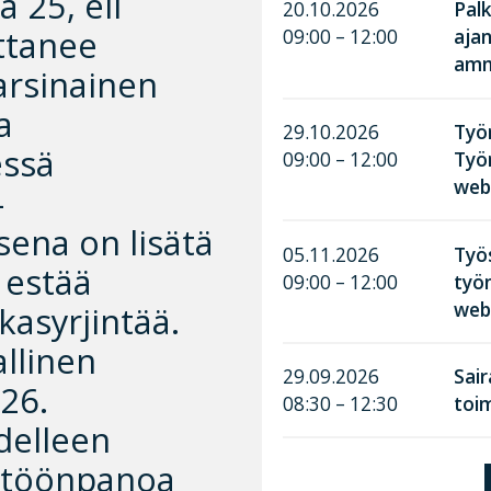
 25, eli
20.10.2026
Palk
ttanee
09:00 – 12:00
aja
amma
arsinainen
a
29.10.2026
Työn
essä
09:00 – 12:00
Työ
web
-
sena on lisätä
05.11.2026
Työ
 estää
09:00 – 12:00
työn
web
asyrjintää.
allinen
29.09.2026
Sai
26.
08:30 – 12:30
toim
delleen
äntöönpanoa