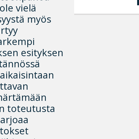
ole vielä
syystä myös
rtyy
arkempi
uksen esityksen
ytännössä
aikaisintaan
attavan
mmärtämään
n toteutusta
arjoaa
utokset