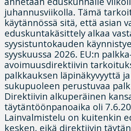
annetaan eduskunnalle viikolla
juhannusviikolla. Tämä tarkoi
käytännössä sitä, että asian v
eduskuntakäsittely alkaa vast
syysistuntokauden käynnisty
syyskuussa 2026. EU:n palkka
avoimuusdirektiivin tarkoituk
palkkauksen läpinäkyvyyttä ja
sukupuoleen perustuvaa palkk
Direktiivin alkuperäinen kans
täytäntöönpanoaika oli 7.6.20
Lainvalmistelu on kuitenkin e
kesken, eikä direktiivin täyt