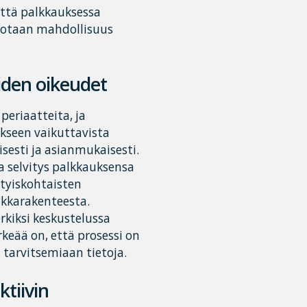
 että palkkauksessa
rjotaan mahdollisuus
öiden oikeudet
periaatteita, ja
ukseen vaikuttavista
isesti ja asianmukaisesti.
a selvitys palkkauksensa
ityiskohtaisten
alkkarakenteesta.
kiksi keskustelussa
keää on, että prosessi on
ä tarvitsemiaan tietoja.
ktiivin