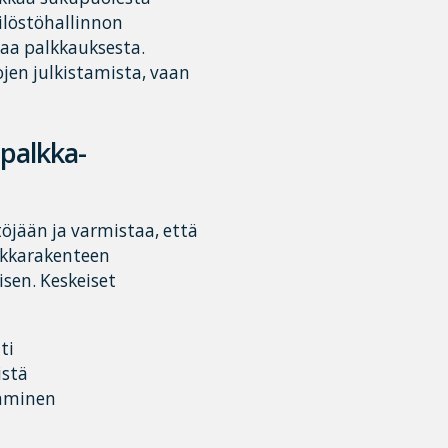
ilöstöhallinnon
paa palkkauksesta.
jen julkistamista, vaan
palkka-
öjään ja varmistaa, että
lkkarakenteen
sen. Keskeiset
ti
istä
täminen