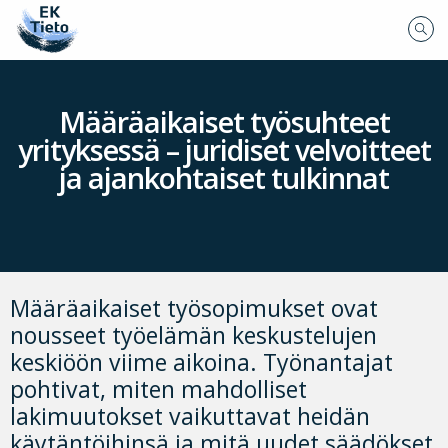
Määräaikaiset työsuhteet
yrityksessä – juridiset velvoitteet
ja ajankohtaiset tulkinnat
Määräaikaiset työsopimukset ovat
nousseet työelämän keskustelujen
keskiöön viime aikoina. Työnantajat
pohtivat, miten mahdolliset
lakimuutokset vaikuttavat heidän
käytäntöihinsä ja mitä uudet säädökset