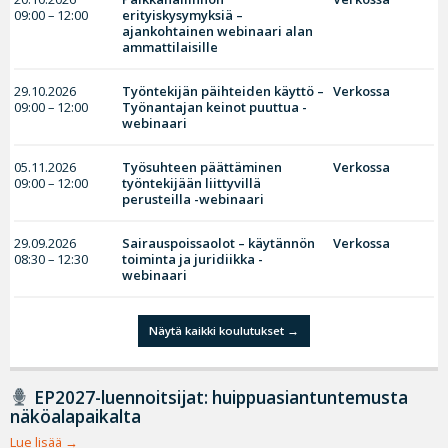
09:00 – 12:00
erityiskysymyksiä –
ajankohtainen webinaari alan
ammattilaisille
29.10.2026
Työntekijän päihteiden käyttö –
Verkossa
09:00 – 12:00
Työnantajan keinot puuttua -
webinaari
05.11.2026
Työsuhteen päättäminen
Verkossa
09:00 – 12:00
työntekijään liittyvillä
perusteilla -webinaari
29.09.2026
Sairauspoissaolot – käytännön
Verkossa
08:30 – 12:30
toiminta ja juridiikka -
webinaari
Näytä kaikki koulutukset
EP2027-luennoitsijat: huippuasiantuntemusta
näköalapaikalta
Lue lisää