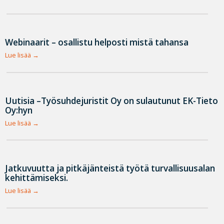
Webinaarit – osallistu helposti mistä tahansa
Lue lisää
Uutisia –Työsuhdejuristit Oy on sulautunut EK-Tieto
Oy:hyn
Lue lisää
Jatkuvuutta ja pitkäjänteistä työtä turvallisuusalan
kehittämiseksi.
Lue lisää