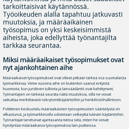
tarkoittaisivat käytännössä.
Työoikeuden alalla tapahtuu jatkuvasti
muutoksia, ja määräaikainen
työsopimus on yksi keskeisimmistä
aiheista, joka edellyttää työnantajilta
tarkkaa seurantaa.
Miksi määräaikaiset työsopimukset ovat
nyt ajankohtainen aihe
Määräaikaiset työsopimukset ovat olleet pitkään tärkeä osa suomalaista
työmarkkinaa. Viime vuosina aihe on kuitenkin saanut erityistä
huomiota, kun juridinen tulkinta ja lainsäädäntö ovat kehittyneet.
Työnantajien on tärkeää seurata näitä muutoksia, sillä ne voivat
vaikuttaa merkittävästi rekrytointikäytäntöihin ja henkilöstöhallintoon.
Poliittinen keskustelu määräaikaisten työsopimusten sääntelystä on
vilkastunut, ja työmarkkinoilla odotetaan selkeyttä tuleviin käytäntöihin.
Työnantajat tarvitsevat ajantasaista tietoa siitä, miten he voivat
hyödyntää määräaikaisia työsopimuksia lain puitteissa.