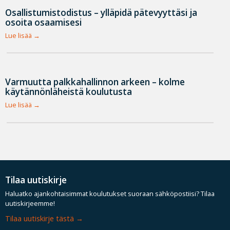
Osallistumistodistus – ylläpidä pätevyyttäsi ja
osoita osaamisesi
Lue lisää
Varmuutta palkkahallinnon arkeen – kolme
käytännönläheistä koulutusta
Lue lisää
Tilaa uutiskirje
Haluatko ajankohtaisimmat koulutukset suoraan sähköpostiisi? Tilaa
uutiskirjeemme!
Tilaa uutiskirje tästä