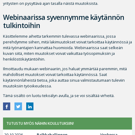
yritysten on pysyttävä ajan tasalla näistä muutoksista.
Webinaarissa syvennymme käytännön
tulkintoihin
Käsittelemme aihetta tarkemmin tulevassa webinaarissa, jossa
perehdymme siihen, mitä lakimuutokset voivat tarkoittaa käytännössä ja
mitä työnantajien kannattaa huomioida. Webinaarissa saat selkeän
kuvan siitä, miten muutokset voivat vaikuttaa työsopimuksiin ja
henkilöstökäytäntöihin.
Ilmoittaudu mukaan webinaariin, jos haluat ymmärtää paremmin, mitä
mahdolliset muutokset voivat tarkoittaa käytännössä. Saat
käytännönläheistä tietoa, joka auttaa sinua valmistautumaan tuleviin
muutoksiin työoikeudessa.
Tämä sisältö on luotu tekoälyn avulla, ja se voi sisältää virheitä.
TUTUSTU MYÖS NÄIHIN KOULUTUKSIIN!
20.10.2026
Palkkahallinnon
Verkossa