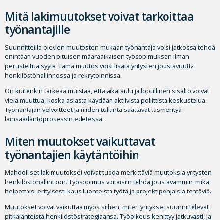
Mitä lakimuutokset voivat tarkoittaa
työnantajille
Suunnitteilla olevien muutosten mukaan työnantaja voisi jatkossa tehdä
enintään vuoden pituisen määräaikaisen työsopimuksen ilman
perusteltua syytä. Tämä muutos voisi lisätä yritysten joustavuutta
henkilöstöhallinnossa ja rekrytoinnissa.
On kuitenkin tärkeää muistaa, että aikataulu ja lopullinen sisältö voivat
vielä muuttua, koska asiasta käydään aktiivista poliittista keskustelua.
Työnantajan velvoitteet ja niiden tulkinta saattavat täsmentyä
lainsäädäntöprosessin edetessä.
Miten muutokset vaikuttavat
työnantajien käytäntöihin
Mahdolliset lakimuutokset voivat tuoda merkittäviä muutoksia yritysten
henkilöstöhallintoon. Työsopimus voitaisiin tehdä joustavammin, mikä
helpottaisi erityisesti kausiluonteista työtä ja projektipohjaisia tehtäviä.
Muutokset voivat vaikuttaa myös siihen, miten yritykset suunnittelevat
pitkäjänteistä henkilöstöstrategiaansa. Työoikeus kehittyy jatkuvasti, ja