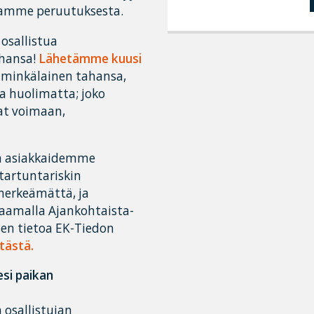
llamme peruutuksesta.
 osallistua
hansa!
Lähetämme kuusi
e minkälainen tahansa,
a huolimatta; joko
vat voimaan,
 on asiakkaidemme
tartuntariskin
herkeämättä, ja
raamalla Ajankohtaista-
en tietoa EK-Tiedon
tästä.
lesi paikan
 osallistujan