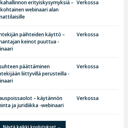
kahallinnon erityiskysymyksiä –
Verkossa
nkohtainen webinaari alan
ttilaisille
tekijän päihteiden käyttö –
Verkossa
nantajan keinot puuttua -
inaari
suhteen päättäminen
Verkossa
tekijään liittyvillä perusteilla -
inaari
rauspoissaolot – käytännön
Verkossa
inta ja juridiikka -webinaari
Näytä kaikki koulutukset