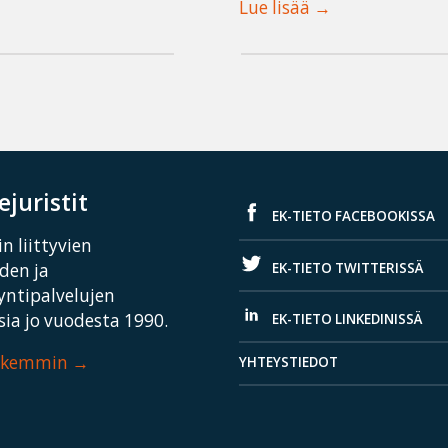
Lue lisää
juristit
EK-TIETO FACEBOOKISSA
n liittyvien
EK-TIETO TWITTERISSÄ
iden ja
yntipalvelujen
ia jo vuodesta 1990.
EK-TIETO LINKEDINISSÄ
arkemmin
YHTEYSTIEDOT