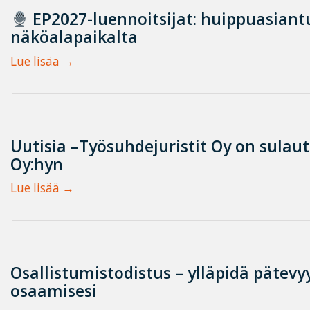
EP2027-luennoitsijat: huippuasian
näköalapaikalta
Lue lisää
Uutisia –Työsuhdejuristit Oy on sulau
Oy:hyn
Lue lisää
Osallistumistodistus – ylläpidä pätevyy
osaamisesi