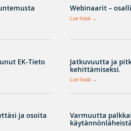
tuntemusta
Webinaarit – osall
Lue lisää
tunut EK-Tieto
Jatkuvuutta ja pit
kehittämiseksi.
Lue lisää
ttäsi ja osoita
Varmuutta palkka
käytännönläheistä