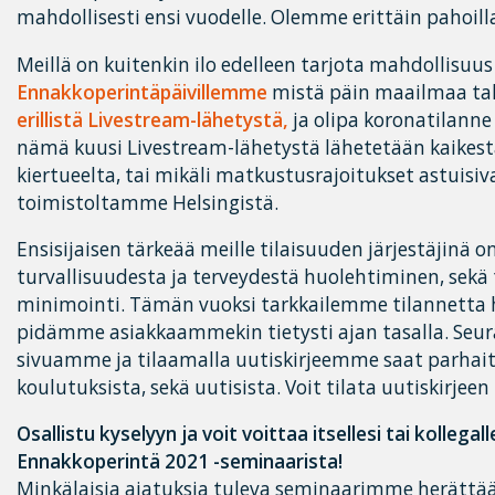
mahdollisesti ensi vuodelle. Olemme erittäin pahoi
Meillä on kuitenkin ilo edelleen tarjota mahdollisuus
Ennakkoperintäpäivillemme
mistä päin maailmaa ta
erillistä Livestream-lähetystä,
ja olipa koronatilann
nämä kuusi Livestream-lähetystä lähetetään kaikest
kiertueelta, tai mikäli matkustusrajoitukset astuisi
toimistoltamme Helsingistä.
Ensisijaisen tärkeää meille tilaisuuden järjestäjinä
turvallisuudesta ja terveydestä huolehtiminen, sekä 
minimointi. Tämän vuoksi tarkkailemme tilannetta 
pidämme asiakkaammekin tietysti ajan tasalla. Seu
sivuamme ja tilaamalla uutiskirjeemme saat parhait
koulutuksista, sekä uutisista. Voit tilata uutiskirjeen
Osallistu kyselyyn ja voit voittaa itsellesi tai kollegal
Ennakkoperintä 2021 -seminaarista!
Minkälaisia ajatuksia tuleva seminaarimme herättää