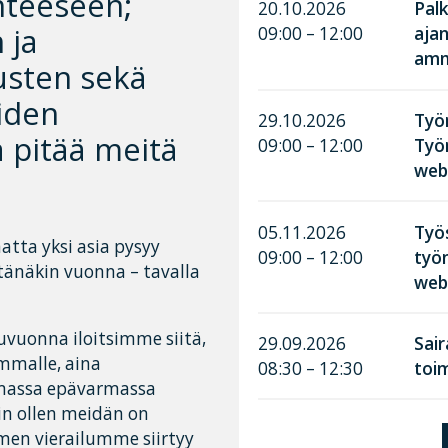
nteeseen;
20.10.2026
Palk
 ja
09:00 – 12:00
aja
amma
usten sekä
iiden
29.10.2026
Työn
a pitää meitä
09:00 – 12:00
Työ
web
05.11.2026
Työ
tta yksi asia pysyy
09:00 – 12:00
työn
 tänäkin vuonna – tavalla
web
vuonna iloitsimme siitä,
29.09.2026
Sai
mmalle, aina
08:30 – 12:30
toim
tamassa epävarmassa
in ollen meidän on
emen vierailumme siirtyy