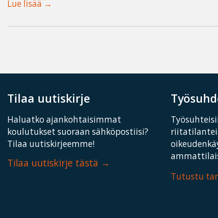
Lue lisää
Tilaa uutiskirje
Työsuhde
Haluatko ajankohtaisimmat
Työsuhteisii
koulutukset suoraan sähköpostiisi?
riitatilante
Tilaa uutiskirjeemme!
oikeudenkä
ammattilais
Tilaa uutiskirje tästä
Tutustu t