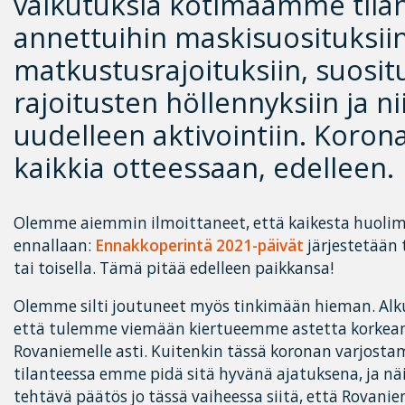
vaikutuksia kotimaamme tila
annettuihin maskisuosituksiin
matkustusrajoituksiin, suosit
rajoitusten höllennyksiin ja n
uudelleen aktivointiin. Koron
kaikkia otteessaan, edelleen.
Olemme aiemmin ilmoittaneet, että kaikesta huolima
ennallaan:
Ennakkoperintä 2021-päivät
järjestetään
tai toisella. Tämä pitää edelleen paikkansa!
Olemme silti joutuneet myös tinkimään hieman. Alku
että tulemme viemään kiertueemme astetta korkea
Rovaniemelle asti. Kuitenkin tässä koronan varjos
tilanteessa emme pidä sitä hyvänä ajatuksena, ja nä
tehtävä päätös jo tässä vaiheessa siitä, että Rovani