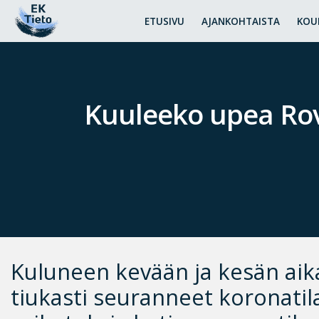
ETUSIVU
AJANKOHTAISTA
KOU
Kuuleeko upea Rov
Kuluneen kevään ja kesän ai
tiukasti seuranneet koronatil