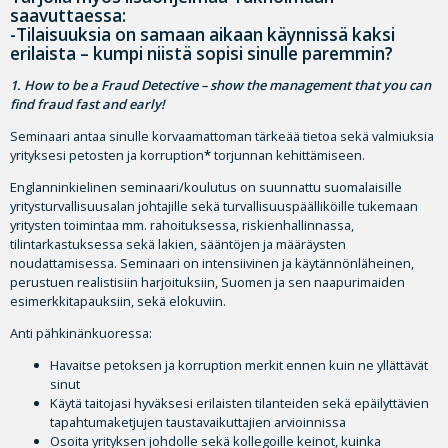
saavuttaessa:
-Tilaisuuksia on samaan aikaan käynnissä kaksi
erilaista – kumpi niistä sopisi sinulle paremmin?
1. How to be a Fraud Detective – show the management that you can
find fraud fast and early!
Seminaari antaa sinulle korvaamattoman tärkeää tietoa sekä valmiuksia
yrityksesi petosten ja korruption
*
torjunnan kehittämiseen.
Englanninkielinen seminaari/koulutus on suunnattu suomalaisille
yritysturvallisuusalan johtajille sekä turvallisuuspäälliköille tukemaan
yritysten toimintaa mm. rahoituksessa, riskienhallinnassa,
tilintarkastuksessa sekä lakien, sääntöjen ja määräysten
noudattamisessa. Seminaari on intensiivinen ja käytännönläheinen,
perustuen realistisiin harjoituksiin, Suomen ja sen naapurimaiden
esimerkkitapauksiin, sekä elokuviin.
Anti pähkinänkuoressa:
Havaitse petoksen ja korruption merkit ennen kuin ne yllättävät
sinut
Käytä taitojasi hyväksesi erilaisten tilanteiden sekä epäilyttävien
tapahtumaketjujen taustavaikuttajien arvioinnissa
Osoita yrityksen johdolle sekä kollegoille keinot, kuinka