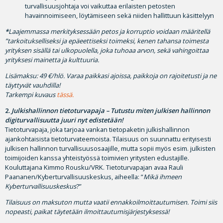
turvallisuusjohtaja voi vaikuttaa erilaisten petosten
havainnoimiseen, löytämiseen sekä niiden hallittuun käsittelyyn
*
Laajemmassa merkityksessään petos ja korruptio voidaan määritellä
”tarkoitukselliseksi ja epäeettiseksi toimeksi, kenen tahansa toimesta
yrityksen sisällä tai ulkopuolella, joka tuhoaa arvon, sekä vahingoittaa
yrityksesi mainetta ja kulttuuria.
Lisämaksu: 49 €/hlö. Varaa paikkasi ajoissa, paikkoja on rajoitetusti ja ne
täyttyvät vauhdilla!
Tarkempi kuvaus
tässä.
2.
Julkishallinnon tietoturvapaja – Tutustu miten julkisen hallinnon
digiturvallisuutta juuri nyt edistetään!
Tietoturvapaja, joka tarjoaa vankan tietopaketin julkishallinnon
ajankohtaisista tietoturvateemoista. Tilaisuus on suunnattu erityisesti
julkisen hallinnon turvallisuusosaajille, mutta sopii myös esim. julkisten
toimijoiden kanssa yhteistyössä toimivien yritysten edustajille.
Kouluttajana Kimmo Rousku/VRK. Tietoturvapajan avaa Rauli
Paananen/Kyberturvallisuuskeskus, aiheella: ”
Mikä ihmeen
Kyberturvallisuuskeskus
?”
Tilaisuus on maksuton mutta vaatii ennakkoilmoittautumisen. Toimi siis
nopeasti, paikat täytetään ilmoittautumisjärjestyksessä!