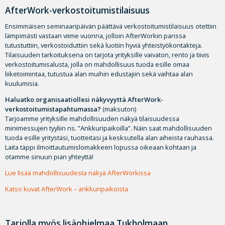
AfterWor
k
-verkostoitumistilaisuus
Ensimmäisen seminaaripäivän päättävä verkostoitumistilaisuus otettiin
lämpimästi vastaan viime vuonna, jolloin AfterWorkin parissa
tutustuttiin, verkostoiduttiin sekä luotiin hyviä yhteistyökontakteja.
Tilaisuuden tarkoituksena on tarjota yrityksille vaivaton, rento ja tiivis
verkostoitumisalusta, jolla on mahdollisuus tuoda esille omaa
liiketoimintaa, tutustua alan muihin edustajiin sekä vaihtaa alan
kuulumisia.
Haluatko organisaatiollesi näkyvyyttä AfterWork-
verkostoitumistapahtumassa?
(maksuton)
Tarjoamme yrityksille mahdollisuuden näkyä tilaisuudessa
minimessujen tyyliin ns. ”Ankkuripaikoilla”. Näin saat mahdollisuuden
tuoda esille yritystäsi, tuotteitasi ja kesksutella alan aiheista rauhassa.
Laita täppi ilmoittautumislomakkeen lopussa oikeaan kohtaan ja
otamme sinuun pian yhteyttä!
Lue lisää mahdollisuudesta näkyä AfterWorkissa
Katso kuvat AfterWork – ankkuripaikoista
Tarjolla myös lisäohjelmaa Tukholmaan