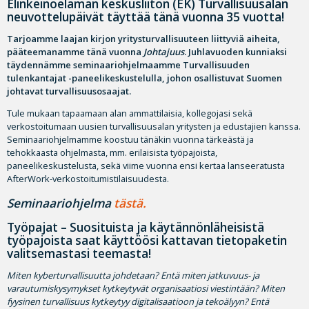
Elinkeinoelämän keskusliiton (EK) Turvallisuusalan
neuvottelupäivät täyttää tänä vuonna 35 vuotta!
Tarjoamme laajan kirjon yritysturvallisuuteen liittyviä aiheita,
pääteemanamme tänä vuonna
Johtajuus
. Juhlavuoden kunniaksi
täydennämme seminaariohjelmaamme Turvallisuuden
tulenkantajat -paneelikeskustelulla, johon osallistuvat Suomen
johtavat turvallisuusosaajat.
Tule mukaan tapaamaan alan ammattilaisia, kollegojasi sekä
verkostoitumaan uusien turvallisuusalan yritysten ja edustajien kanssa.
Seminaariohjelmamme koostuu tänäkin vuonna tärkeästä ja
tehokkaasta ohjelmasta, mm. erilaisista työpajoista,
paneelikeskustelusta, sekä viime vuonna ensi kertaa lanseeratusta
AfterWork-verkostoitumistilaisuudesta.
Seminaariohjelma
tästä.
Työpajat – Suosituista ja käytännönläheisistä
työpajoista saat käyttöösi kattavan tietopaketin
valitsemastasi teemasta!
Miten kyberturvallisuutta johdetaan? Entä miten jatkuvuus- ja
varautumiskysymykset kytkeytyvät organisaatiosi viestintään? Miten
fyysinen turvallisuus kytkeytyy digitalisaatioon ja tekoälyyn? Entä