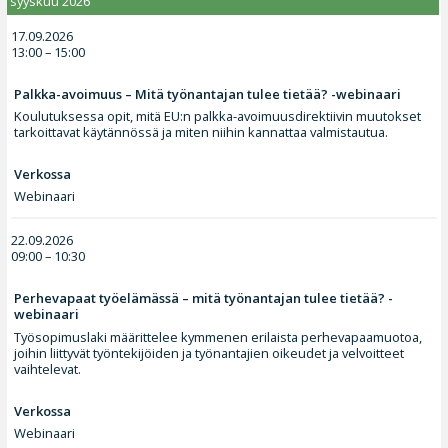
syyskuu 2026
17.09.2026
13:00 – 15:00
Palkka-avoimuus – Mitä työnantajan tulee tietää? -webinaari
Koulutuksessa opit, mitä EU:n palkka-avoimuusdirektiivin muutokset
tarkoittavat käytännössä ja miten niihin kannattaa valmistautua.
Verkossa
Webinaari
22.09.2026
09:00 – 10:30
Perhevapaat työelämässä – mitä työnantajan tulee tietää? -
webinaari
Työsopimuslaki määrittelee kymmenen erilaista perhevapaamuotoa,
joihin liittyvät työntekijöiden ja työnantajien oikeudet ja velvoitteet
vaihtelevat.
Verkossa
Webinaari