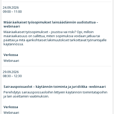
24.09.2026
09:00 – 11:00
Määräaikaiset työsopimukset lainsäädännön uudistuttua –
webinaari
Määräaikaiset työsopimukset – joustoa vai riski? Opi, milloin
määräaikaisuus on sallittua, miten sopimuksia voidaan jatkaa tai
päättää ja mitä ajankohtaiset lakimuutokset tarkoittavat työnantajalle
käytännössä.
Verkossa
Webinaari
29.09.2026
08:30 – 12:30
Sairauspoissaolot – käytännön toiminta ja juridiikka -webinaari
Perehdytys sairauspoissaoloihin liittyviin käytännön toimintatapoihin
ja lain asettamiin vaatimuksiin.
Verkossa
Webinaari