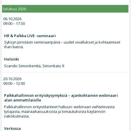
lokakuu 2026
06.10.2026
09:00 – 17:30
HR & Palkka LIVE -seminaari
Syksyn piristävin seminaaripäivä – uudet oivallukset ja kohtaamiset
ihan livenä.
Helsinki
Scandic Simonkenttä, Simonkatu 9
20.10.2026
09:00 – 12:00
Palkkahallinnon erityiskysymyksiä – ajankohtainen webinaari
alan ammattilaisille
Palkkahallinnon erityistilanteet haltuun: webinaari vaihtelevasta
työajasta, määräaikaisuuksista ja lomautuksista käytännön
näkökulmasta.
Verkossa