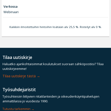
Verkossa
Webinaari
Kaikkiin ilmoitettuihin hintoihin lisätään alv 25,5 %. Risteilyt alv 0 %.
Tilaa uutiskirje
Haluatko ajankohtaisimmat koulutukset suoraan sähköpostiisi? Tilaa
uutiskirjeemme!
Tilaa uutiskirje tästä
Työsuhdejuristit
Työsuhteisiin liittyvien riitatilanteiden ja oikeudenkäyntipalvelujen
ammattilaisia jo vuodesta 1990.
Tutustu tarkemmin