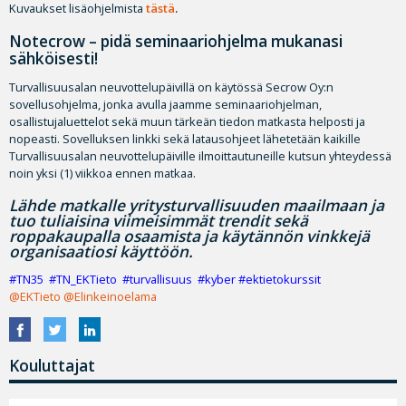
Kuvaukset lisäohjelmista
tästä
.
Notecrow – pidä seminaariohjelma mukanasi
sähköisesti!
Turvallisuusalan neuvottelupäivillä on käytössä Secrow Oy:n
sovellusohjelma, jonka avulla jaamme seminaariohjelman,
osallistujaluettelot sekä muun tärkeän tiedon matkasta helposti ja
nopeasti. Sovelluksen linkki sekä latausohjeet lähetetään kaikille
Turvallisuusalan neuvottelupäiville ilmoittautuneille kutsun yhteydessä
noin yksi (1) viikkoa ennen matkaa.
Lähde matkalle yritysturvallisuuden maailmaan ja
tuo tuliaisina viimeisimmät trendit sekä
roppakaupalla osaamista ja käytännön vinkkejä
organisaatiosi käyttöön.
#TN35 #TN_EKTieto #turvallisuus #kyber #ektietokurssit
@EKTieto
@Elinkeinoelama
Kouluttajat