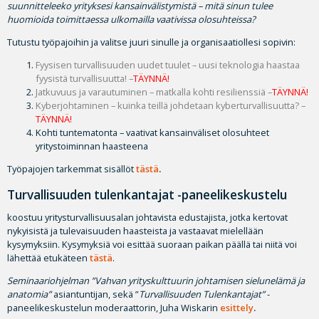
suunnitteleeko yrityksesi kansainvälistymistä – mitä sinun tulee
huomioida toimittaessa ulkomailla vaativissa olosuhteissa?
Tutustu työpajoihin ja valitse juuri sinulle ja organisaatiollesi sopivin:
Fyysisen turvallisuuden uudet tuulet – uusi teknologia haastaa
fyysistä turvallisuutta!
–
TÄYNNÄ!
Jatkuvuus ja varautuminen – matkalla kohti resilienssiä
–
TÄYNNÄ!
Kyberjohtaminen – kuinka teillä johdetaan kyberturvallisuutta?
–
TÄYNNÄ!
Kohti tuntematonta – vaativat kansainväliset olosuhteet
yritystoiminnan haasteena
Työpajojen tarkemmat sisällöt
tästä
.
Turvallisuuden tulenkantajat -paneelikeskustelu
koostuu yritysturvallisuusalan johtavista edustajista, jotka kertovat
nykyisistä ja tulevaisuuden haasteista ja vastaavat mielellään
kysymyksiin. Kysymyksiä voi esittää suoraan paikan päällä tai niitä voi
lähettää etukäteen
tästä
.
Seminaariohjelman ”Vahvan yrityskulttuurin johtamisen sielunelämä ja
anatomia”
asiantuntijan, sekä ”
Turvallisuuden Tulenkantajat”
-
paneelikeskustelun moderaattorin, Juha Wiskarin
esittely
.