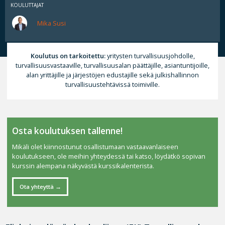
KOULUTTAJAT
Mika Susi
Koulutus on tarkoitettu:
yritysten turvallisuusjohdolle,
turvallisuusvastaaville, turvallisuusalan päättäjille, asiantuntijoille,
alan yrittäjille ja järjestöjen edustajille sekä julkishallinnon
turvallisuustehtävissä toimiville.
Osta koulutuksen tallenne!
Mikäli olet kiinnostunut osallistumaan vastaavanlaiseen
koulutukseen, ole meihin yhteydessä tai katso, löydätkö sopivan
kurssin alempana näkyvästä kurssikalenterista.
Ota yhteyttä