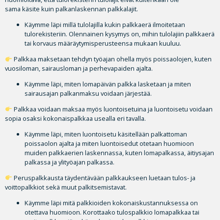
sama käsite kuin palkanlaskennan palkkalajit.
Käymme läpi millä tulolajilla kukin palkkaerä ilmoitetaan
tulorekisteriin. Olennainen kysymys on, mihin tulolajiin palkkaerä
tai korvaus määräytymisperusteensa mukaan kuuluu.
Palkkaa maksetaan tehdyn työajan ohella myös poissaolojen, kuten
vuosiloman, sairausloman ja perhevapaiden ajalta.
Käymme läpi, miten lomapäivän palkka lasketaan ja miten
sairausajan palkanmaksu voidaan järjestää.
Palkkaa voidaan maksaa myös luontoisetuina ja luontoisetu voidaan
sopia osaksi kokonaispalkkaa usealla eri tavalla.
Käymme läpi, miten luontoisetu käsitellään palkattoman
poissaolon ajalta ja miten luontoisedut otetaan huomioon
muiden palkkaerien laskennassa, kuten lomapalkassa, äitiysajan
palkassa ja ylityöajan palkassa.
Peruspalkkausta täydentävään palkkaukseen luetaan tulos- ja
voittopalkkiot sekä muut palkitsemistavat.
Käymme läpi mitä palkkioiden kokonaiskustannuksessa on
otettava huomioon. Korottaako tulospalkkio lomapalkkaa tai