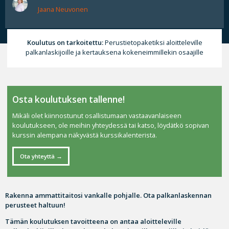
Jaana Neuvonen
Koulutus on tarkoitettu:
Perustietopaketiksi aloitteleville
palkanlaskijoille ja kertauksena kokeneimmillekin osaajille
Osta koulutuksen tallenne!
Mikäli olet kiinnostunut osallistumaan vastaavanlaiseen
koulutukseen, ole meihin yhteydessä tai katso, löydätkö sopivan
kurssin alempana näkyvästä kurssikalenterista.
Ota yhteyttä
Rakenna ammattitaitosi vankalle pohjalle. Ota palkanlaskennan
perusteet haltuun!
Tämän koulutuksen tavoitteena on antaa aloitteleville