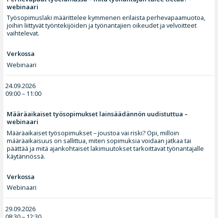
webinaari
Työsopimuslaki määrittelee kymmenen erilaista perhevapaamuotoa,
joihin liittyvät työntekijöiden ja työnantajien oikeudet ja velvoitteet
vaihtelevat.
Verkossa
Webinaari
24.09.2026
09:00 – 11:00
Määräaikaiset työsopimukset lainsäädännön uudistuttua –
webinaari
Määräaikaiset työsopimukset – joustoa vai riski? Opi, milloin
määräaikaisuus on sallittua, miten sopimuksia voidaan jatkaa tai
päättää ja mitä ajankohtaiset lakimuutokset tarkoittavat työnantajalle
käytännössä.
Verkossa
Webinaari
29.09.2026
08:30 – 12:30