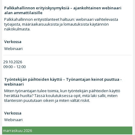
Palkkahallinnon erityiskysymyksiä – ajankohtainen webinaari
alan ammattilaisille
Palkkahallinnon erityistilanteet haltuun: webinaari vaihtelevasta
työajasta, määräaikaisuuksista ja lomautuksista käytännön
näkökulmasta.
Verkossa
Webinaari
29.10.2026
09:00 – 12:00
Työntekijän päihteiden käyttö – Työnantajan keinot puuttua -
webinaari
Miten työnantajan tulee toimia, kun työntekijän päihteiden käyttö
herättää huolta? Tässä koulutuksessa opit, mitä laki sallii, miten
tilanteisiin puututaan oikein ja miten vältät riskit.
Verkossa
Webinaari
marraskuu 2026