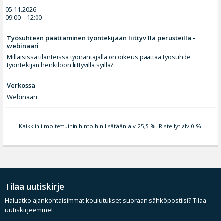
05.11.2026
09:00 – 12:00
Työsuhteen päättäminen työntekijään liittyvillä perusteilla -
webinaari
Millaisissa tilanteissa työnantajalla on oikeus päättää työsuhde
työntekijän henkilöön liittyvillä syillä?
Verkossa
Webinaari
Kaikkiin ilmoitettuihin hintoihin lisätään alv 25,5 %. Risteilyt alv 0 %.
Tilaa uutiskirje
Haluatko ajankohtaisimmat koulutukset suoraan sähköpostiisi? Tilaa
uutiskirjeemme!