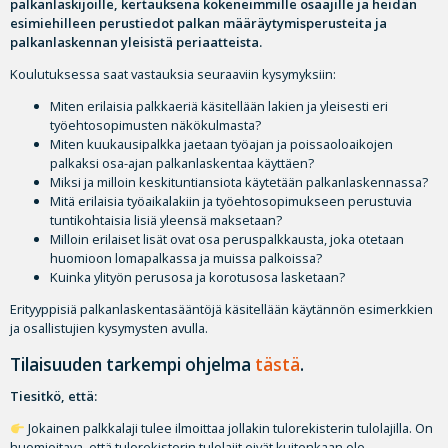
palkanlaskijoille, kertauksena kokeneimmille osaajille ja heidän
esimiehilleen perustiedot palkan määräytymisperusteita ja
palkanlaskennan yleisistä periaatteista.
Koulutuksessa saat vastauksia seuraaviin kysymyksiin:
Miten erilaisia palkkaeriä käsitellään lakien ja yleisesti eri
työehtosopimusten näkökulmasta?
Miten kuukausipalkka jaetaan työajan ja poissaoloaikojen
palkaksi osa-ajan palkanlaskentaa käyttäen?
Miksi ja milloin keskituntiansiota käytetään palkanlaskennassa?
Mitä erilaisia työaikalakiin ja työehtosopimukseen perustuvia
tuntikohtaisia lisiä yleensä maksetaan?
Milloin erilaiset lisät ovat osa peruspalkkausta, joka otetaan
huomioon lomapalkassa ja muissa palkoissa?
Kuinka ylityön perusosa ja korotusosa lasketaan?
Erityyppisiä palkanlaskentasääntöjä käsitellään käytännön esimerkkien
ja osallistujien kysymysten avulla.
Tilaisuuden tarkempi ohjelma
tästä
.
Tiesitkö, että:
Jokainen palkkalaji tulee ilmoittaa jollakin tulorekisterin tulolajilla. On
huomioitava, että tulorekisterin tulolajit eivät kuitenkaan ole