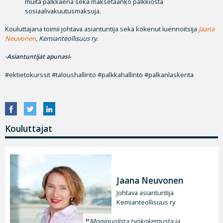
muita palkkaeriä sekä maksetaanko palkkiosta
sosiaalivakuutusmaksuja.
Kouluttajana toimii johtava asiantuntija sekä kokenut luennoitsija
Jaana
Neuvonen
, Kemianteollisuus ry
.
-Asiantuntijat apunasi-
#ektietokurssit #taloushallinto #palkkahallinto #palkanlaskenta
Kouluttajat
Jaana Neuvonen
Johtava asiantuntija
Kemianteollisuus ry
Monipuolista työkokemusta ja