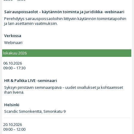
Sairauspoissaolot – käytännön toiminta ja juridiikka -webinaari
Perehdytys sairauspoissaoloihin liittyviin käytännön toimintatapoihin
ja lain asettamiin vaatimuksiin.
Verkossa
Webinaari
lokakuu 2026
06.10.2026
09:00 – 17:30
HR & Palkka LIVE -seminaari
Syksyn piristävin seminaaripäivä – uudet oivallukset ja kohtaamiset
ihan livenä.
Helsinki
Scandic Simonkenttä, Simonkatu 9
20.10.2026
09:00 – 12:00