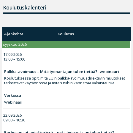
Koulutuskalenteri
Ajankohta
Koulutus
syyskuu 2026
17.09.2026
13:00 – 15:00
Palkka-avoimuus – Mitä työnantajan tulee tietää? -webinaari
Koulutuksessa opit, mitä EU:n palkka-avoimuusdirektiivin muutokset
tarkoittavat käytännössä ja miten niihin kannattaa valmistautua.
Verkossa
Webinaari
22.09.2026
09:00 – 10:30
Perhevapaat työelämässä – mitä työnantajan tulee tietää? -