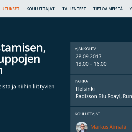
LUTUKSET
KOULUTTAJAT
TALLENTEET
TIETOA MEISTÄ
stamisen,
AJANKOHTA
auppojen
28.09.2017
13:00 – 16:00
n
PAIKKA
ta ja niihin liittyvien
Helsinki
Radisson Blu Roayl, Ru
KOULUTTAJAT
Markus Äimälä