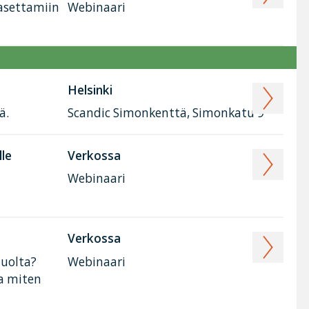
 asettamiin
Webinaari
Helsinki
ä.
Scandic Simonkenttä, Simonkatu 9
lle
Verkossa
Webinaari
Verkossa
huolta?
Webinaari
ja miten