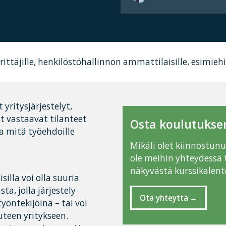
rittäjille, henkilöstöhallinnon ammattilaisille, esimiehi
 yritysjärjestelyt,
t vastaavat tilanteet
Osta koulutuksen
a mitä työehdoille
Mikäli olet kiinnostun
ole meihin yhteydessä 
näkyvästä kurssikalente
isilla voi olla suuria
ta, jolla järjestely
Ota yhteyttä
yöntekijöinä – tai voi
uuteen yritykseen.