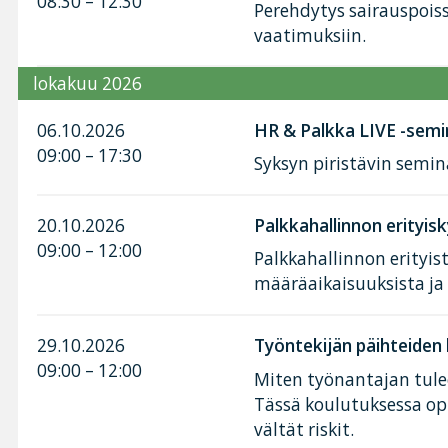
08:30 – 12:30
Perehdytys sairauspoiss
vaatimuksiin.
lokakuu 2026
06.10.2026
HR & Palkka LIVE -semi
09:00 – 17:30
Syksyn piristävin semin
20.10.2026
Palkkahallinnon erityis
09:00 – 12:00
Palkkahallinnon erityis
määräaikaisuuksista j
29.10.2026
Työntekijän päihteiden
09:00 – 12:00
Miten työnantajan tule
Tässä koulutuksessa opit
vältät riskit.