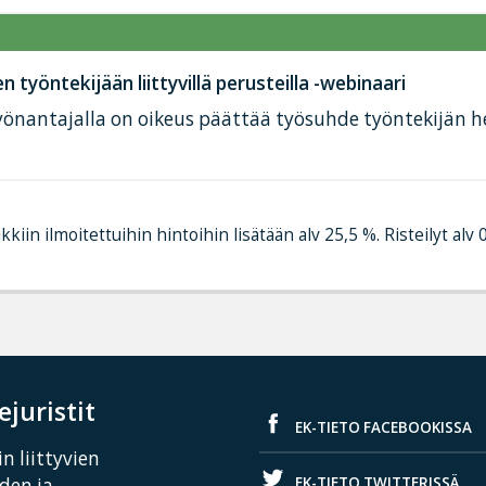
työntekijään liittyvillä perusteilla -webinaari
 työnantajalla on oikeus päättää työsuhde työntekijän 
kkiin ilmoitettuihin hintoihin lisätään alv 25,5 %. Risteilyt alv 
juristit
EK-TIETO FACEBOOKISSA
n liittyvien
EK-TIETO TWITTERISSÄ
iden ja