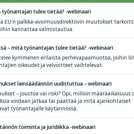
työnantajan tulee tietää? -webinaari
tä EU:n palkka-avoimuusdirektiivin muutokset tarkoit
iihin kannattaa valmistautua.
ä – mitä työnantajan tulee tietää? -webinaari
elee kymmenen erilaista perhevapaamuotoa, joihin lii
tajien oikeudet ja velvoitteet vaihtelevat.
ukset lainsäädännön uudistuttua – webinaari
kset – joustoa vai riski? Opi, milloin määräaikaisuus 
ksia voidaan jatkaa tai päättää ja mitä ajankohtaiset
avat työnantajalle käytännössä.
tännön toiminta ja juridiikka -webinaari