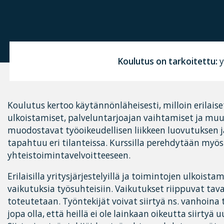
Koulutus on tarkoitettu:
y
Koulutus kertoo käytännönläheisesti, milloin erilaiset
ulkoistamiset, palveluntarjoajan vaihtamiset ja muu
muodostavat työoikeudellisen liikkeen luovutuksen j
tapahtuu eri tilanteissa. Kurssilla perehdytään myös
yhteistoimintavelvoitteeseen.
Erilaisilla yritysjärjestelyillä ja toimintojen ulkoistam
vaikutuksia työsuhteisiin. Vaikutukset riippuvat tavas
toteutetaan. Työntekijät voivat siirtyä ns. vanhoina t
jopa olla, että heillä ei ole lainkaan oikeutta siirtyä 