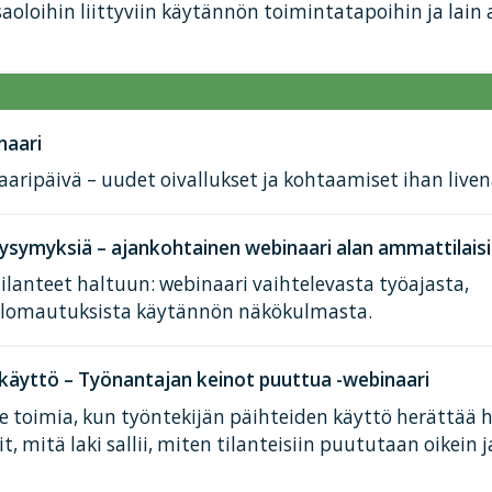
aoloihin liittyviin käytännön toimintatapoihin ja lain
naari
aaripäivä – uudet oivallukset ja kohtaamiset ihan liven
kysymyksiä – ajankohtainen webinaari alan ammattilaisi
tilanteet haltuun: webinaari vaihtelevasta työajasta,
a lomautuksista käytännön näkökulmasta.
 käyttö – Työnantajan keinot puuttua -webinaari
e toimia, kun työntekijän päihteiden käyttö herättää 
, mitä laki sallii, miten tilanteisiin puututaan oikein 