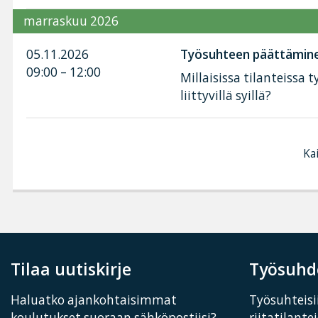
marraskuu 2026
05.11.2026
Työsuhteen päättäminen 
09:00 – 12:00
Millaisissa tilanteissa
liittyvillä syillä?
Kai
Tilaa uutiskirje
Työsuhde
Haluatko ajankohtaisimmat
Työsuhteisii
koulutukset suoraan sähköpostiisi?
riitatilante