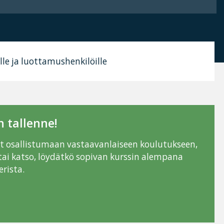
lle ja luottamushenkilöille
 tallenne!
ut osallistumaan vastaavanlaiseen koulutukseen,
tai katso, löydätkö sopivan kurssin alempana
rista.