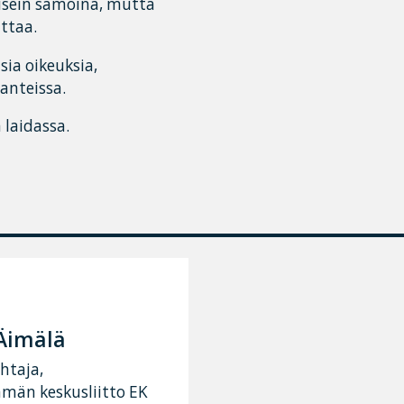
 usein samoina, mutta
uttaa.
sia oikeuksia,
lanteissa.
 laidassa.
Äimälä
htaja,
ämän keskusliitto EK