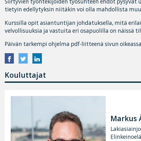
Siirtyvien työntekijöiden työsuhteen ehdot pysyvät
tietyin edellytyksin niitäkin voi olla mahdollista mu
Kurssilla opit asiantuntijan johdatuksella, mitä erilai
velvollisuuksia ja vastuita eri osapuolilla on näissä ti
Päivän tarkempi ohjelma pdf-liitteenä sivun oikeassa
Kouluttajat
Markus 
Lakiasiainjo
Elinkeinoel