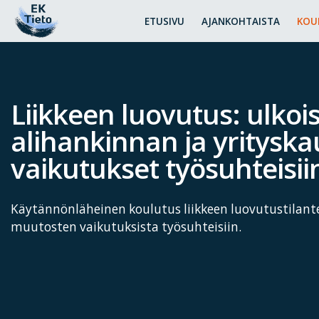
ETUSIVU
AJANKOHTAISTA
KOU
Liikkeen luovutus: ulkoi
alihankinnan ja yritysk
vaikutukset työsuhteisii
Käytännönläheinen koulutus liikkeen luovutustilanteis
muutosten vaikutuksista työsuhteisiin.