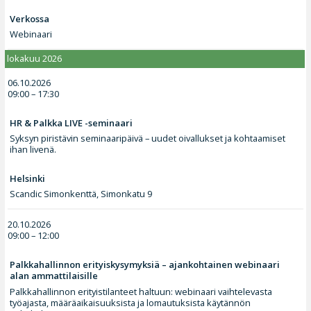
Verkossa
Webinaari
lokakuu 2026
06.10.2026
09:00 – 17:30
HR & Palkka LIVE -seminaari
Syksyn piristävin seminaaripäivä – uudet oivallukset ja kohtaamiset
ihan livenä.
Helsinki
Scandic Simonkenttä, Simonkatu 9
20.10.2026
09:00 – 12:00
Palkkahallinnon erityiskysymyksiä – ajankohtainen webinaari
alan ammattilaisille
Palkkahallinnon erityistilanteet haltuun: webinaari vaihtelevasta
työajasta, määräaikaisuuksista ja lomautuksista käytännön