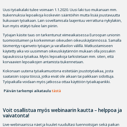
Uusi työaikalaki tulee voimaan 1.1.2020. Uusi laki tuo mukanaan mm.
tiukennuksia lepoaikoja koskeviin sääntöihin mutta lisää joustavuutta
liukuvaan työaikaan. Lain soveltamisala laajentuu verrattuna nykylakiin,
kun myös etätyö tulee lain piiriin.
Työajan käsite taas on tarkentunut viimeaikaisessa Euroopan unionin
tuomioistuimen ja korkeimman oikeuden oikeuskäytännössä. Samalla
täsmentyy rajanveto työajan ja varallaolon välillä. Matkustamiseen
käytetty aika voi uusimman oikeuskäytännön mukaan olla joissakin
tapauksissa työaikaa. Myös lepoaikoja tarkistetaan mm. siten, että
korvaavien lepoaikojen antamista tiukennetaan.
Kokonaan uutena työaikamuotona esitetään joustotyöaikaa, josta
saataisiin sopia töissä, jotka eivät ole aikaan tai paikkaan sidottuja.
Työpaikalla voidaan myös jatkossa ottaa käyttöön työaikapankki.
Päivän tarkempi aikataulu
tästä
Voit osallistua myös webinaarin kautta – helppoa ja
vaivatonta!
Live-webinaarissa näet ja kuulet ruudultasi luennoitsijan sekä paikan