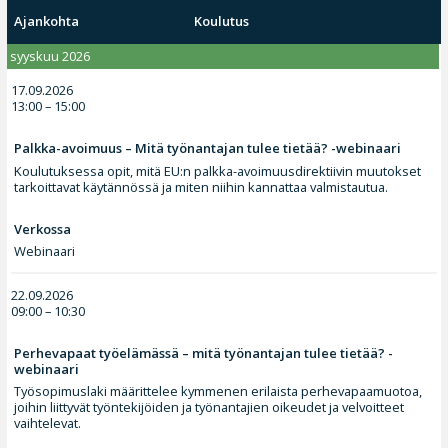
Ajankohta
Koulutus
syyskuu 2026
17.09.2026
13:00 – 15:00
Palkka-avoimuus – Mitä työnantajan tulee tietää? -webinaari
Koulutuksessa opit, mitä EU:n palkka-avoimuusdirektiivin muutokset
tarkoittavat käytännössä ja miten niihin kannattaa valmistautua.
Verkossa
Webinaari
22.09.2026
09:00 – 10:30
Perhevapaat työelämässä – mitä työnantajan tulee tietää? -
webinaari
Työsopimuslaki määrittelee kymmenen erilaista perhevapaamuotoa,
joihin liittyvät työntekijöiden ja työnantajien oikeudet ja velvoitteet
vaihtelevat.