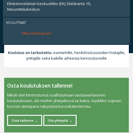
Elinkeinoelämän keskusliitto (EK), Eteläranta 10,
Neuvottelukeskus
KOULUTTAJAT
Mika Kärkkäinen
Koulutus on tarkoitettu:
esimiehille, henkilöstöasioiden hoitajille,
yrittäjille sekä kaikille aiheesta kiinnostuneille
Osta koulutuksen tallenne!
Mikäli olet kiinnostunut osallistumaan vastaavanlaiseen
koulutukseen, ole meihin yhteydessä tai katso, löydätkö sopivan
kurssin alempana näkyvästä kurssikalenterista.
Osta tallenne
Ota yhteyttä