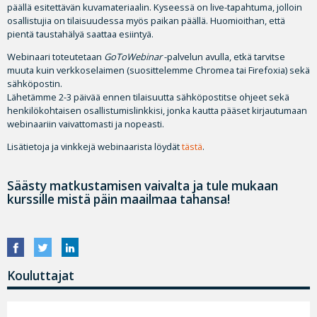
päällä esitettävän kuvamateriaalin. Kyseessä on live-tapahtuma, jolloin
osallistujia on tilaisuudessa myös paikan päällä. Huomioithan, että
pientä taustahälyä saattaa esiintyä.
Webinaari toteutetaan
GoToWebinar
-palvelun avulla, etkä tarvitse
muuta kuin verkkoselaimen (suosittelemme Chromea tai Firefoxia) sekä
sähköpostin.
Lähetämme 2-3 päivää ennen tilaisuutta sähköpostitse ohjeet sekä
henkilökohtaisen osallistumislinkkisi, jonka kautta pääset kirjautumaan
webinaariin vaivattomasti ja nopeasti.
Lisätietoja ja vinkkejä webinaarista löydät
tästä
.
Säästy matkustamisen vaivalta ja tule mukaan
kurssille mistä päin maailmaa tahansa!
Kouluttajat