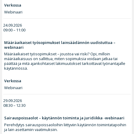
Verkossa
Webinaari
24.09.2026
09:00 – 11:00
Määräaikaiset työsopimukset lainsäädännön uudistuttua –
webinaari
Määräaikaiset työsopimukset – joustoa vai riski? Opi, milloin
määräaikaisuus on sallittua, miten sopimuksia voidaan jatkaa tai
päättää ja mitä ajankohtaiset lakimuutokset tarkoittavat työnantajalle
käytännössä.
Verkossa
Webinaari
29.09.2026
08:30 – 12:30
Sairauspoissaolot – käytännön toiminta ja juridiikka -webinaari
Perehdytys sairauspoissaoloihin liittyviin käytännön toimintatapoihin
ja lain asettamiin vaatimuksiin.