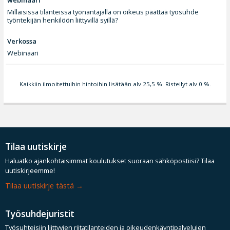
webinaari
Millaisissa tilanteissa työnantajalla on oikeus päättää työsuhde
työntekijän henkilöön liittyvillä syillä?
Verkossa
Webinaari
Kaikkiin ilmoitettuihin hintoihin lisätään alv 25,5 %. Risteilyt alv 0 %.
Tilaa uutiskirje
Haluatko ajankohtaisimmat koulutukset suoraan sähköpostiisi? Tilaa
uutiskirjeemme!
Tilaa uutiskirje tästä
Työsuhdejuristit
Työsuhteisiin liittyvien riitatilanteiden ja oikeudenkäyntipalvelujen