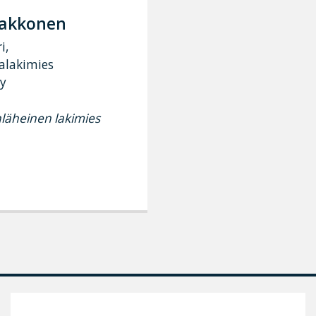
aakkonen
i,
alakimies
ry
läheinen lakimies