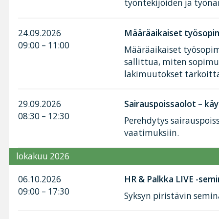
työntekijöiden ja työnan
24.09.2026
Määräaikaiset työsopim
09:00 – 11:00
Määräaikaiset työsopimu
sallittua, miten sopimu
lakimuutokset tarkoitt
29.09.2026
Sairauspoissaolot – käy
08:30 – 12:30
Perehdytys sairauspoiss
vaatimuksiin.
lokakuu 2026
06.10.2026
HR & Palkka LIVE -semi
09:00 – 17:30
Syksyn piristävin semin