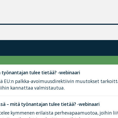
työnantajan tulee tietää? -webinaari
tä EU:n palkka-avoimuusdirektiivin muutokset tarkoit
iihin kannattaa valmistautua.
ä – mitä työnantajan tulee tietää? -webinaari
elee kymmenen erilaista perhevapaamuotoa, joihin lii