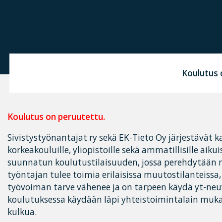
Koulutus 
Koulutus on peruutettu.
Sivistystyönantajat ry sekä EK-Tieto Oy järjestävät kai
korkeakouluille, yliopistoille sekä ammatillisille aiku
suunnatun koulutustilaisuuden, jossa perehdytään 
työntajan tulee toimia erilaisissa muutostilanteissa, 
työvoiman tarve vähenee ja on tarpeen käydä yt-neuv
koulutuksessa käydään läpi yhteistoimintalain muka
kulkua.