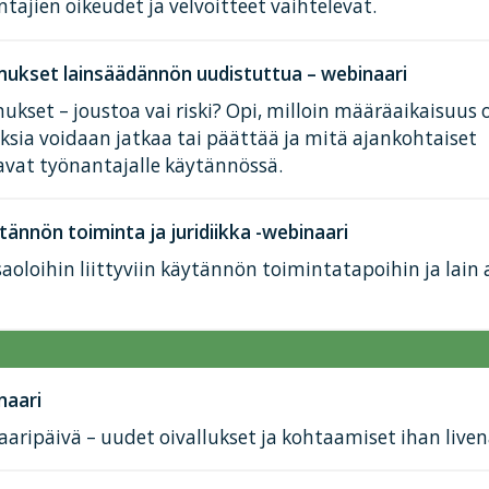
tajien oikeudet ja velvoitteet vaihtelevat.
ukset lainsäädännön uudistuttua – webinaari
kset – joustoa vai riski? Opi, milloin määräaikaisuus 
ksia voidaan jatkaa tai päättää ja mitä ajankohtaiset
avat työnantajalle käytännössä.
tännön toiminta ja juridiikka -webinaari
aoloihin liittyviin käytännön toimintatapoihin ja lain
naari
aaripäivä – uudet oivallukset ja kohtaamiset ihan liven