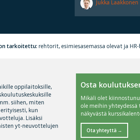
Jukka Laakkonen
on tarkoitettu:
rehtorit, esimiesasemassa olevat ja HR-
Osta koulutuksen
kille oppilaitoksille,
iskoulutuskeskuksille
Mikäli olet kiinnostun
mm. siihen, miten
ole meihin yhteydessä 
erityisesti, kun
näkyvästä kurssikalente
otteluja. Lisäksi
isten yt-neuvottelujen
Ota yhteyttä