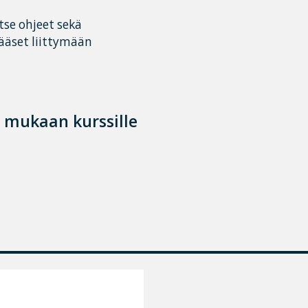
se ohjeet sekä
pääset liittymään
e mukaan kurssille