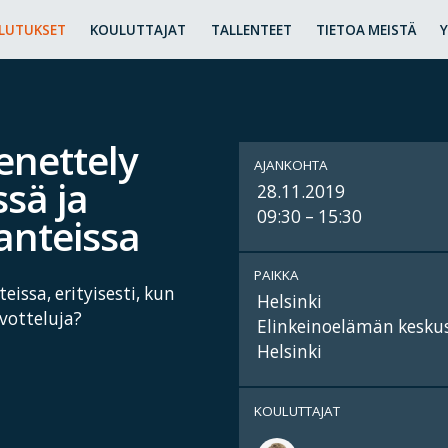
LUTUKSET
KOULUTTAJAT
TALLENTEET
TIETOA MEISTÄ
enettely
AJANKOHTA
sä ja
28.11.2019
09:30 – 15:30
anteissa
PAIKKA
issa, erityisesti, kun
Helsinki
votteluja?
Elinkeinoelämän keskusl
Helsinki
KOULUTTAJAT