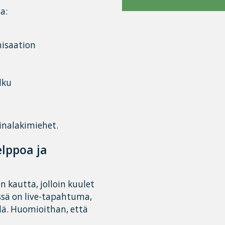
a:
nisaation
lku
inalakimiehet.
elppoa ja
en kautta, jolloin kuulet
ssä on live-tapahtuma,
llä. Huomioithan, että