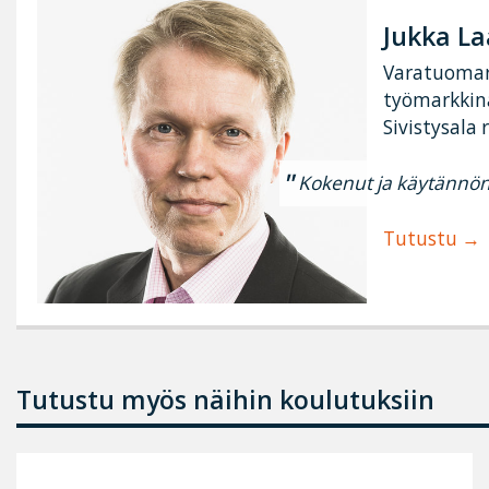
Jukka L
Varatuomar
työmarkkin
Sivistysala 
Kokenut ja käytännön
Tutustu
Tutustu myös näihin koulutuksiin