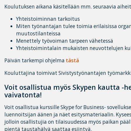
Koulutuksen aikana käsitellään mm. seuraavia aiheit
Yhteistoiminnan tarkoitus
Miten työnantajan tulee toimia erilaisissa orga
muutostilanteissa
Menettely työvoiman tarpeen vähetessä
Yhteistoimintalain mukaisten neuvottelujen ku
Päivän tarkempi ohjelma
tästä
Kouluttajina toimivat Sivistystyönantajen työmarkk
Voit osallistua myös Skypen kautta -h
vaivatonta!
Voit osallistua kurssille Skype for Business- sovelluks
luennoitsijan äänen ja näet esitysmateriaalin. Kysee
jolloin osallistujia on tilaisuudessa myös paikan pää
pientä taustahälyä saattaa esiintyä.