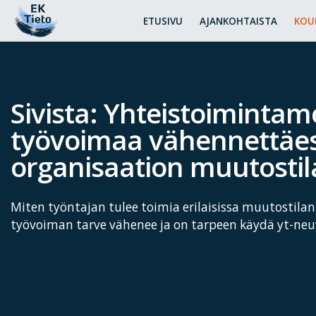
ETUSIVU
AJANKOHTAISTA
KOU
Sivista: Yhteistoimintam
työvoimaa vähennettäes
organisaation muutostil
Miten työntajan tulee toimia erilaisissa muutostilante
työvoiman tarve vähenee ja on tarpeen käydä yt-neu