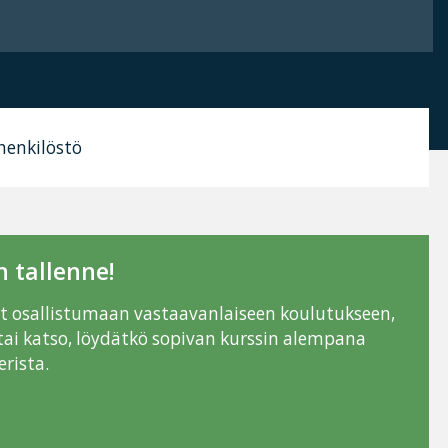
henkilöstö
 tallenne!
ut osallistumaan vastaavanlaiseen koulutukseen,
tai katso, löydätkö sopivan kurssin alempana
rista.