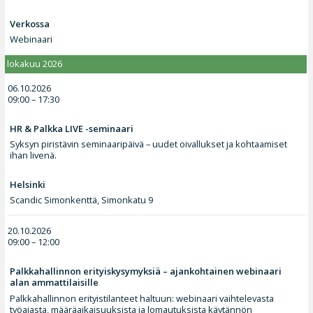
Verkossa
Webinaari
lokakuu 2026
06.10.2026
09:00 – 17:30
HR & Palkka LIVE -seminaari
Syksyn piristävin seminaaripäivä – uudet oivallukset ja kohtaamiset
ihan livenä.
Helsinki
Scandic Simonkenttä, Simonkatu 9
20.10.2026
09:00 – 12:00
Palkkahallinnon erityiskysymyksiä – ajankohtainen webinaari
alan ammattilaisille
Palkkahallinnon erityistilanteet haltuun: webinaari vaihtelevasta
työajasta, määräaikaisuuksista ja lomautuksista käytännön