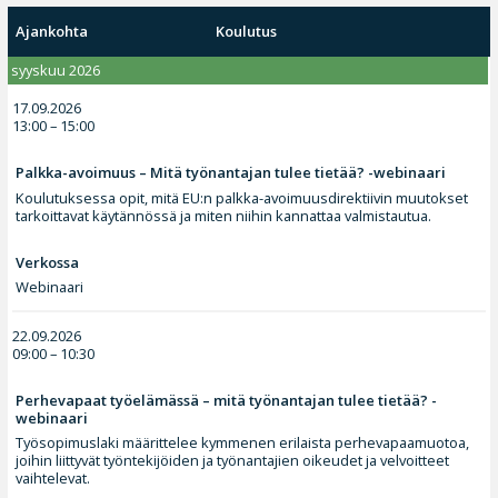
Ajankohta
Koulutus
syyskuu 2026
17.09.2026
13:00 – 15:00
Palkka-avoimuus – Mitä työnantajan tulee tietää? -webinaari
Koulutuksessa opit, mitä EU:n palkka-avoimuusdirektiivin muutokset
tarkoittavat käytännössä ja miten niihin kannattaa valmistautua.
Verkossa
Webinaari
22.09.2026
09:00 – 10:30
Perhevapaat työelämässä – mitä työnantajan tulee tietää? -
webinaari
Työsopimuslaki määrittelee kymmenen erilaista perhevapaamuotoa,
joihin liittyvät työntekijöiden ja työnantajien oikeudet ja velvoitteet
vaihtelevat.