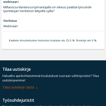
webinaari
Millaisissa tilanteissa työnantajalla on oikeus päättää työsuhde
työntekijän henkilöön liittyvillä syillä?
Verkossa
Webinaari
Kaikkiin ilmoitettuihin hintoihin lisätään alv 25,5 %. Risteilyt alv 0 %.
Tilaa uutiskirje
Haluatko ajankohtaisimmat koulutukset suoraan sähköpostiisi? Tilaa
uutiskirjeemme!
Tilaa uutiskirje tästä
Työsuhdejuristit