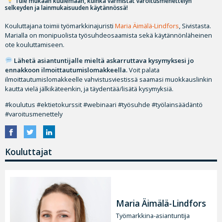
Tule mukaan kuulemaan, kuinka varmistat varoitusmenettelyn
selkeyden ja lainmukaisuuden käytännössä!
Kouluttajana toimii työmarkkinajuristi
Maria Äimälä-Lindfors
, Sivistasta.
Marialla on monipuolista työsuhdeosaamista sekä käytännönläheinen
ote kouluttamiseen.
Lähetä asiantuntijalle mieltä askarruttava kysymyksesi jo
ennakkoon ilmoittautumislomakkeella.
Voit palata
ilmoittautumislomakkeelle vahvistusviestissä saamasi muokkauslinkin
kautta vielä jälkikäteenkin, ja täydentää/lisätä kysymyksiä.
#koulutus #ektietokurssit #webinaari #työsuhde #työlainsäädäntö
#varoitusmenettely
Kouluttajat
Maria Äimälä-Lindfors
Työmarkkina-asiantuntija