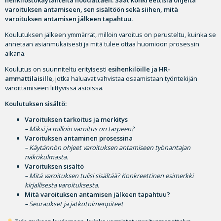
henkilöstökäytänteitä noudattaen. Saat konkreettisia ohjeita
varoituksen antamiseen, sen sisältöön sekä siihen, mitä
varoituksen antamisen jälkeen tapahtuu.
Koulutuksen jälkeen ymmärrät, milloin varoitus on perusteltu, kuinka se
annetaan asianmukaisesti ja mitä tulee ottaa huomioon prosessin
aikana.
Koulutus on suunniteltu erityisesti
esihenkilöille ja HR-
ammattilaisille
, jotka haluavat vahvistaa osaamistaan työntekijän
varoittamiseen liittyvissä asioissa.
Koulutuksen sisältö:
Varoituksen tarkoitus ja merkitys
– Miksi ja milloin varoitus on tarpeen?
Varoituksen antaminen prosessina
– Käytännön ohjeet varoituksen antamiseen työnantajan
näkökulmasta.
Varoituksen sisältö
– Mitä varoituksen tulisi sisältää? Konkreettinen esimerkki
kirjallisesta varoituksesta.
Mitä varoituksen antamisen jälkeen tapahtuu?
– Seuraukset ja jatkotoimenpiteet