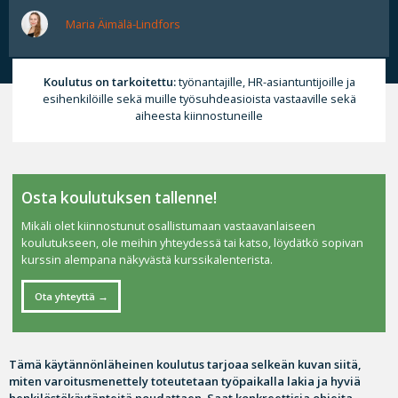
Maria Äimälä-Lindfors
Koulutus on tarkoitettu:
työnantajille, HR-asiantuntijoille ja
esihenkilöille sekä muille työsuhdeasioista vastaaville sekä
aiheesta kiinnostuneille
Osta koulutuksen tallenne!
Mikäli olet kiinnostunut osallistumaan vastaavanlaiseen
koulutukseen, ole meihin yhteydessä tai katso, löydätkö sopivan
kurssin alempana näkyvästä kurssikalenterista.
Ota yhteyttä
Tämä käytännönläheinen koulutus tarjoaa selkeän kuvan siitä,
miten varoitusmenettely toteutetaan työpaikalla lakia ja hyviä