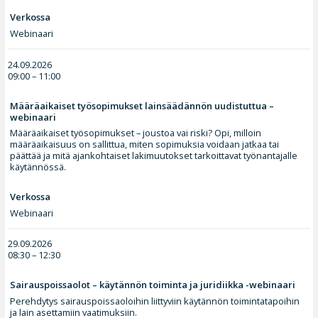
Verkossa
Webinaari
24.09.2026
09:00 – 11:00
Määräaikaiset työsopimukset lainsäädännön uudistuttua –
webinaari
Määräaikaiset työsopimukset – joustoa vai riski? Opi, milloin
määräaikaisuus on sallittua, miten sopimuksia voidaan jatkaa tai
päättää ja mitä ajankohtaiset lakimuutokset tarkoittavat työnantajalle
käytännössä.
Verkossa
Webinaari
29.09.2026
08:30 – 12:30
Sairauspoissaolot – käytännön toiminta ja juridiikka -webinaari
Perehdytys sairauspoissaoloihin liittyviin käytännön toimintatapoihin
ja lain asettamiin vaatimuksiin.