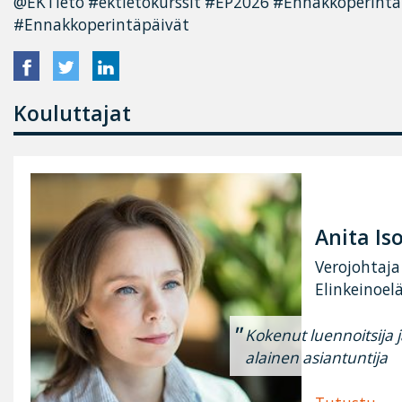
@EKTieto #ektietokurssit #EP2026 #Ennakkoperint
#Ennakkoperintäpäivät
Kouluttajat
Anita I
Verojohtaja
Elinkeinoel
Kokenut luennoitsija 
alainen asiantuntija