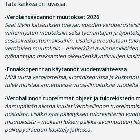
Tätä kaikkea on luvassa:
▪Verolainsäädännön muutokset 2026
Saat tiiviin katsauksen tulevan vuoden veroperusteisii
vähennysten muutoksiin sekä työnantajan ja työnteki
sosiaalivakuutusmaksuihin. Lisäksi pureudutaan tulo
verolakien muutoksiin – esimerkiksi avainhenkilöiden
työnantajan maksamien oikeudenkäyntikulujen käsitt
▪Ennakkoperinnän käytännöt vuodenvaihteessa
Mitä uutta verokorteissa, luontoiseduissa ja kustannu
tulee muistaa annettaessa vuosi-ilmoituksia vuodelta
▪Verohallinnon tuoreimmat ohjeet ja tulorekisterin
Aamupäivän aikana kuulet Verohallinnon tuoreimmista
nostoista. Lisäksi saat päivityksen tulorekisteriin vuod
muutoksista – mukaan lukien palkka-avoimuuteen liitt
polkupyöräedun käsittely jatkossa.