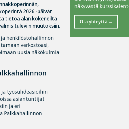
ennakkoperinnän,
näkyvästä kurssikalente
koperintä 2026 -päivät
ta tietoa alan kokeneilta
Ota yhteyttä
valmis tuleviin muutoksiin.
 ja henkilöstöhallinnon
entamaan verkostoasi,
ppimaan uusia näkökulmia
alkkahallinnon
 ja työsuhdeasioihin
joissa asiantuntijat
in ja eri
a Palkkahallinnon