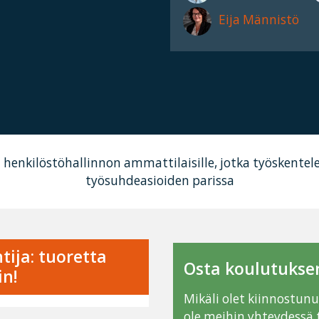
Eija Männistö
ja henkilöstöhallinnon ammattilaisille, jotka työskent
työsuhdeasioiden parissa
tija: tuoretta
Osta koulutuksen
in!
Mikäli olet kiinnostun
ole meihin yhteydessä 