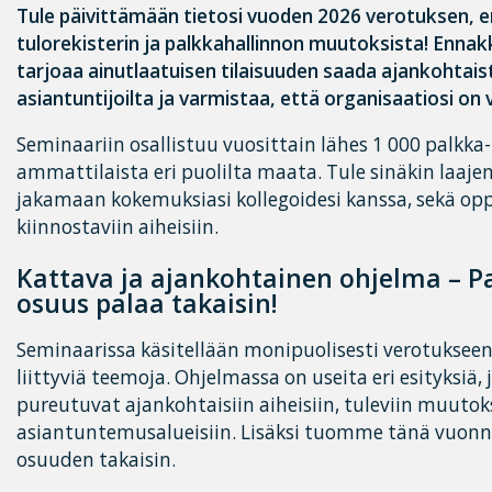
Tule päivittämään tietosi vuoden 2026 verotuksen, 
tulorekisterin ja palkkahallinnon muutoksista! Ennak
tarjoaa ainutlaatuisen tilaisuuden saada ajankohtais
asiantuntijoilta ja varmistaa, että organisaatiosi on 
Seminaariin osallistuu vuosittain lähes 1 000 palkka-
ammattilaista eri puolilta maata. Tule sinäkin laaj
jakamaan kokemuksiasi kollegoidesi kanssa, sekä o
kiinnostaviin aiheisiin.
Kattava ja ajankohtainen ohjelma – P
osuus palaa takaisin!
Seminaarissa käsitellään monipuolisesti verotukseen
liittyviä teemoja. Ohjelmassa on useita eri esityksiä, 
pureutuvat ajankohtaisiin aiheisiin, tuleviin muutoksi
asiantuntemusalueisiin. Lisäksi tuomme tänä vuonn
osuuden takaisin.