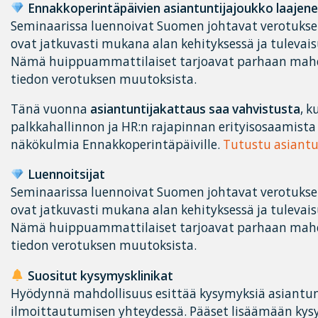
Ennakkoperintäpäivien asiantuntijajoukko laajene
Seminaarissa luennoivat Suomen johtavat verotuksen
ovat jatkuvasti mukana alan kehityksessä ja tuleva
Nämä huippuammattilaiset tarjoavat parhaan mahd
tiedon verotuksen muutoksista.
Tänä vuonna
asiantuntijakattaus saa vahvistusta
, 
palkkahallinnon ja HR:n rajapinnan erityisosaamista
näkökulmia Ennakkoperintäpäiville.
Tutustu asiantu
Luennoitsijat
Seminaarissa luennoivat Suomen johtavat verotuksen
ovat jatkuvasti mukana alan kehityksessä ja tuleva
Nämä huippuammattilaiset tarjoavat parhaan mahd
tiedon verotuksen muutoksista.
Suositut kysymysklinikat
Hyödynnä mahdollisuus esittää kysymyksiä asiantunt
ilmoittautumisen yhteydessä. Pääset lisäämään ky