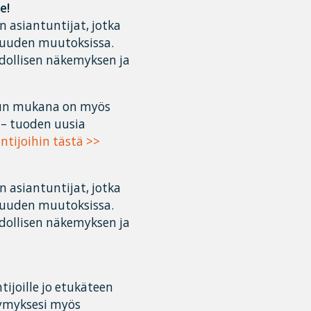
e!
 asiantuntijat, jotka
isuuden muutoksissa.
ollisen näkemyksen ja
kun mukana on myös
 – tuoden uusia
ntijoihin tästä >>
 asiantuntijat, jotka
isuuden muutoksissa.
ollisen näkemyksen ja
ijoille jo etukäteen
symyksesi myös