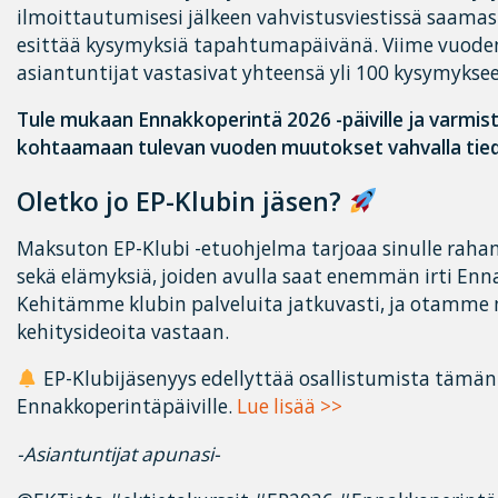
ilmoittautumisesi jälkeen vahvistusviestissä saamasi
esittää kysymyksiä tapahtumapäivänä. Viime vuode
asiantuntijat vastasivat yhteensä yli 100 kysymykse
Tule mukaan Ennakkoperintä 2026 -päiville ja varmist
kohtaamaan tulevan vuoden muutokset vahvalla tiedo
Oletko jo EP-Klubin jäsen?
Maksuton EP-Klubi -etuohjelma tarjoaa sinulle rahana
sekä elämyksiä, joiden avulla saat enemmän irti Enn
Kehitämme klubin palveluita jatkuvasti, ja otamm
kehitysideoita vastaan.
EP-Klubijäsenyys edellyttää osallistumista tämä
Ennakkoperintäpäiville.
Lue lisää >>
-Asiantuntijat apunasi-