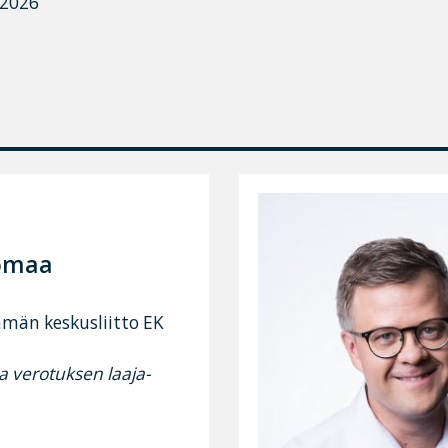
ä2026
somaa
ämän keskusliitto EK
ja verotuksen laaja-