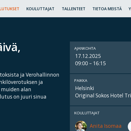
LUTUKSET
KOULUTTAJAT
TALLENTEET
TIETOA MEISTÄ
ivä,
AJANKOHTA
17.12.2025
09:00 – 16:15
oksista ja Verohallinnon
PAIKKA
nkilöverotuksen ja
Helsinki
a muiden alan
Original Sokos Hotel Tri
lutus on juuri sinua
KOULUTTAJAT
Anita Isomaa