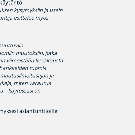
skäytäntö
uksen kysymyksiin ja usein
untija esittelee myös
uuttuviin
uomiin muutoksiin, jotka
aan viimeistään kesäkuusta
ähankkeiden tuomia
mautusilmoitusajan ja
nkkejä, miten varautua
ta – käytössäsi on
ksesi asiantuntijoille!