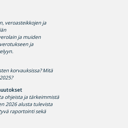
n, veroasteikkojen ja
jän
verolain ja muiden
 verotukseen ja
elyyn.
sten korvauksissa? Mitä
 2025?
 muutokset
 ohjeista ja tärkeimmistä
en 2026 alusta tulevista
yvä raportointi sekä