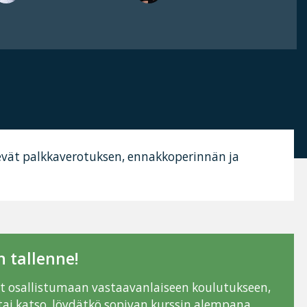
elevät palkkaverotuksen, ennakkoperinnän ja
 tallenne!
ut osallistumaan vastaavanlaiseen koulutukseen,
tai katso, löydätkö sopivan kurssin alempana