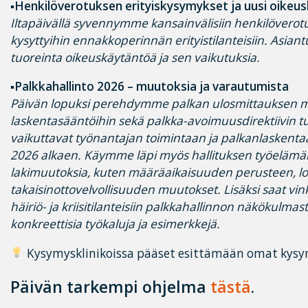
▪Henkilöverotuksen erityiskysymykset ja uusi oikeu
Iltapäivällä syvennymme kansainvälisiin henkilöverot
kysyttyihin ennakkoperinnän erityistilanteisiin. Asiant
tuoreinta oikeuskäytäntöä ja sen vaikutuksia.
▪Palkkahallinto 2026 – muutoksia ja varautumista
Päivän lopuksi perehdymme palkan ulosmittauksen m
laskentasääntöihin sekä palkka-avoimuusdirektiivin t
vaikuttavat työnantajan toimintaan ja palkanlaskent
2026 alkaen. Käymme läpi myös hallituksen työeläm
lakimuutoksia, kuten määräaikaisuuden perusteen, lo
takaisinottovelvollisuuden muutokset. Lisäksi saat vi
häiriö- ja kriisitilanteisiin palkkahallinnon näkökulmas
konkreettisia työkaluja ja esimerkkejä.
Kysymysklinikoissa pääset esittämään omat kysymy
Päivän tarkempi ohjelma
tästä
.