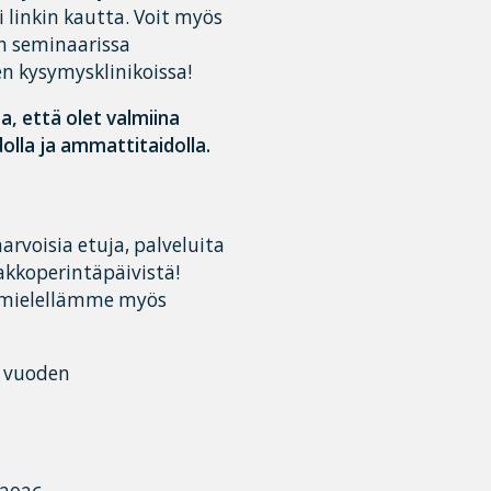
 linkin kautta. Voit myös
n seminaarissa
en kysymysklinikoissa!
a, että olet valmiina
lla ja ammattitaidolla.
rvoisia etuja, palveluita
akkoperintäpäivistä!
e mielellämme myös
n vuoden