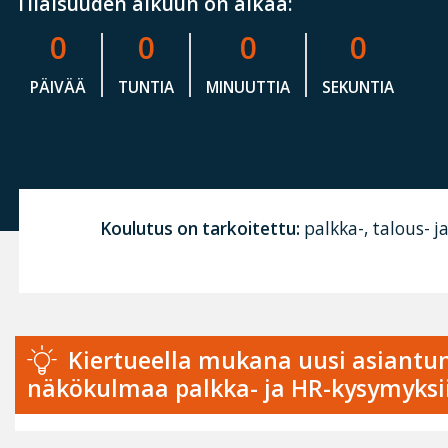
Tilaisuuden alkuun on aikaa:
0
0
0
0
PÄIVÄÄ
TUNTIA
MINUUTTIA
SEKUNTIA
Koulutus on tarkoitettu:
palkka-, talous- 
Kiertueella mukana uusi asiantun
näkökulmaa palkka- ja HR-kysymyksi