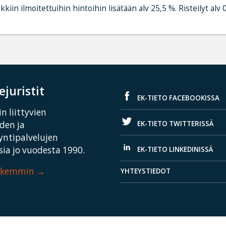
kkiin ilmoitettuihin hintoihin lisätään alv 25,5 %. Risteilyt alv 
juristit
EK-TIETO FACEBOOKISSA
n liittyvien
EK-TIETO TWITTERISSÄ
iden ja
yntipalvelujen
ia jo vuodesta 1990.
EK-TIETO LINKEDINISSÄ
arkemmin
YHTEYSTIEDOT