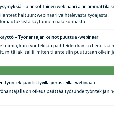
kysymyksiä – ajankohtainen webinaari alan ammattilaisi
tilanteet haltuun: webinaari vaihtelevasta työajasta,
a lomautuksista käytännön näkökulmasta.
 käyttö – Työnantajan keinot puuttua -webinaari
e toimia, kun työntekijän päihteiden käyttö herättää 
, mitä laki sallii, miten tilanteisiin puututaan oikein 
työntekijään liittyvillä perusteilla -webinaari
 työnantajalla on oikeus päättää työsuhde työntekijän 