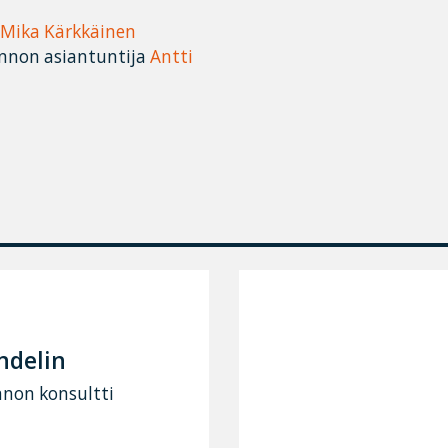
Mika Kärkkäinen
linnon asiantuntija
Antti
ndelin
nnon konsultti