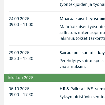
työntekijöiden ja työnan
24.09.2026
Määräaikaiset työsopim
09:00 – 11:00
Määräaikaiset työsopimu
sallittua, miten sopimu
lakimuutokset tarkoitt
29.09.2026
Sairauspoissaolot – käy
08:30 – 12:30
Perehdytys sairauspoiss
vaatimuksiin.
lokakuu 2026
06.10.2026
HR & Palkka LIVE -semi
09:00 – 17:30
Syksyn piristävin semin