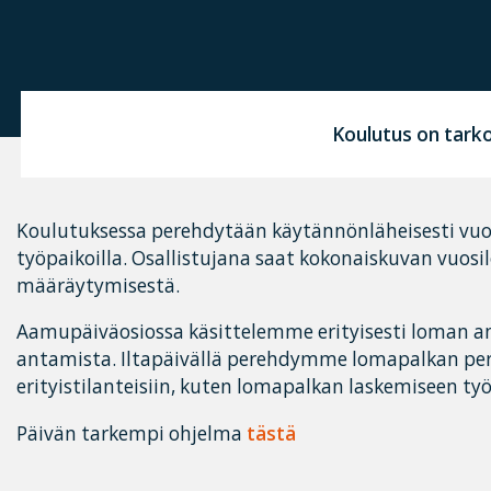
Koulutus on tarko
Koulutuksessa perehdytään käytännönläheisesti vuo
työpaikoilla. Osallistujana saat kokonaiskuvan vuosi
määräytymisestä.
Aamupäiväosiossa käsittelemme erityisesti loman a
antamista. Iltapäivällä perehdymme lomapalkan per
erityistilanteisiin, kuten lomapalkan laskemiseen ty
Päivän tarkempi ohjelma
tästä