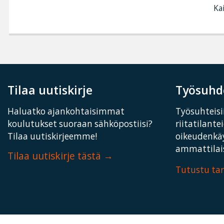
Kai
Tilaa uutiskirje
Työsuhde
Haluatko ajankohtaisimmat
Työsuhteisii
koulutukset suoraan sähköpostiisi?
riitatilante
Tilaa uutiskirjeemme!
oikeudenkä
ammattilais
Tilaa uutiskirje tästä
Tutustu t