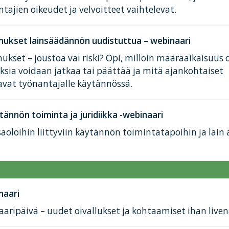
tajien oikeudet ja velvoitteet vaihtelevat.
ukset lainsäädännön uudistuttua – webinaari
kset – joustoa vai riski? Opi, milloin määräaikaisuus 
ksia voidaan jatkaa tai päättää ja mitä ajankohtaiset
avat työnantajalle käytännössä.
tännön toiminta ja juridiikka -webinaari
aoloihin liittyviin käytännön toimintatapoihin ja lain
naari
aaripäivä – uudet oivallukset ja kohtaamiset ihan liven