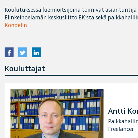
Koulutuksessa luennoitsijoina toimivat asiantuntija
Elinkeinoelämän keskusliitto EK:sta sekä palkkahall
Kondelin
.
Kouluttajat
Antti Ko
Palkkahalli
Freelancer