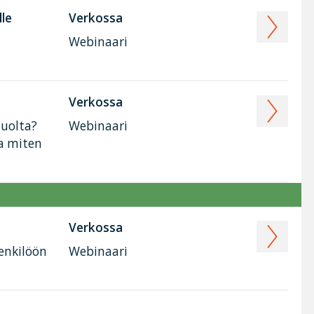
lle
Verkossa
Webinaari
Verkossa
huolta?
Webinaari
ja miten
Verkossa
henkilöön
Webinaari