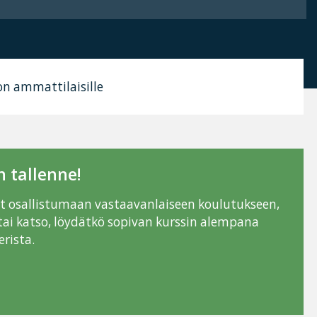
non ammattilaisille
 tallenne!
ut osallistumaan vastaavanlaiseen koulutukseen,
tai katso, löydätkö sopivan kurssin alempana
rista.