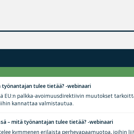
työnantajan tulee tietää? -webinaari
tä EU:n palkka-avoimuusdirektiivin muutokset tarkoit
iihin kannattaa valmistautua.
ä – mitä työnantajan tulee tietää? -webinaari
elee kymmenen erilaista perhevapaamuotoa, joihin lii