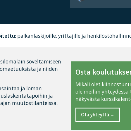
itettu:
palkanlaskijoille, yrittäjille ja henkilöstöhallin
silomalain soveltamiseen
lomaetuuksista ja niiden
Osta koulutuksen
Mikäli olet kiinnostun
nsaintaa ja loman
ole meihin yhteydessä 
uslaskentatapoihin ja
näkyvästä kurssikalente
öajan muutostilanteissa.
Ota yhteyttä