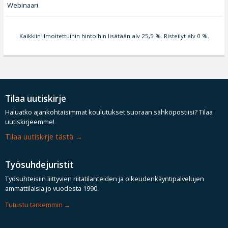
Webinaari
Kaikkiin ilmoitettuihin hintoihin lisätään alv 25,5 %. Risteilyt alv 0 %.
Tilaa uutiskirje
Haluatko ajankohtaisimmat koulutukset suoraan sähköpostiisi? Tilaa
uutiskirjeemme!
Tilaa uutiskirje tästä
Työsuhdejuristit
Työsuhteisiin liittyvien riitatilanteiden ja oikeudenkäyntipalvelujen
ammattilaisia jo vuodesta 1990.
Tutustu tarkemmin