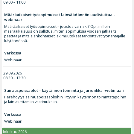
09:00 – 11:00
Määräaikaiset työsopimukset lainsäädännön uudistuttua –
webinaari
Määräaikaiset työsopimukset – joustoa vai riski? Opi, milloin
määräaikaisuus on sallittua, miten sopimuksia voidaan jatkaa tai
päättää ja mitä ajankohtaiset lakimuutokset tarkoittavat työnantajalle
käytännössä.
Verkossa
Webinaari
29.09.2026
08:30 – 12:30
Sairauspoissaolot – käytännön toiminta ja juridiikka -webinaari
Perehdytys sairauspoissaoloihin liittyviin käytännön toimintatapoihin
ja lain asettamiin vaatimuksiin.
Verkossa
Webinaari
lokakuu 2026