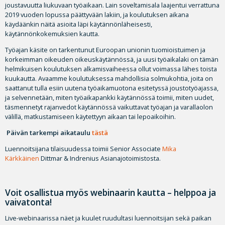
joustavuutta liukuvaan työaikaan. Lain soveltamisala laajentui verrattuna
2019 vuoden lopussa päättyvään lakiin, ja koulutuksen aikana
käydäänkin näitä asioita läpi käytännönläheisesti,
käytännönkokemuksien kautta.
Työajan käsite on tarkentunut Euroopan unionin tuomioistuimen ja
korkeimman oikeuden oikeuskäytännössä, ja uusi työaikalaki on tämän
helmikuisen koulutuksen alkamisvaiheessa ollut voimassa lähes toista
kuukautta. Avaamme koulutuksessa mahdollisia solmukohtia, joita on
saattanut tulla esiin uutena työaikamuotona esitetyssä joustotyöajassa,
ja selvennetään, miten työaikapankki käytännössä toimii, miten uudet,
täsmennetyt rajanvedot käytännössä vaikuttavat työajan ja varallaolon
välillä, matkustamiseen käytettyyn aikaan tai lepoaikoihin.
Päivän tarkempi aikataulu
tästä
Luennoitsijana tilaisuudessa toimii Senior Associate
Mika
Kärkkäinen
Dittmar & Indrenius Asianajotoimistosta.
Voit osallistua myös webinaarin kautta – helppoa ja
vaivatonta!
Live-webinaarissa näet ja kuulet ruudultasi luennoitsijan sekä paikan