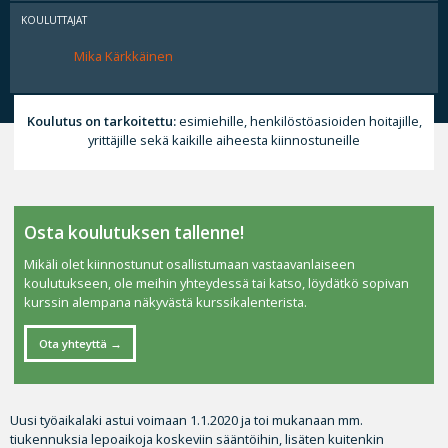
KOULUTTAJAT
Mika Kärkkäinen
Koulutus on tarkoitettu:
esimiehille, henkilöstöasioiden hoitajille,
yrittäjille sekä kaikille aiheesta kiinnostuneille
Osta koulutuksen tallenne!
Mikäli olet kiinnostunut osallistumaan vastaavanlaiseen
koulutukseen, ole meihin yhteydessä tai katso, löydätkö sopivan
kurssin alempana näkyvästä kurssikalenterista.
Ota yhteyttä
Uusi työaikalaki astui voimaan 1.1.2020 ja toi mukanaan mm.
tiukennuksia lepoaikoja koskeviin sääntöihin, lisäten kuitenkin