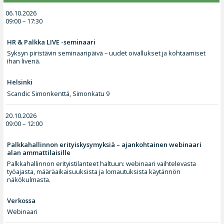
06.10.2026
09:00 – 17:30
HR & Palkka LIVE -seminaari
Syksyn piristävin seminaaripäivä – uudet oivallukset ja kohtaamiset
ihan livenä.
Helsinki
Scandic Simonkenttä, Simonkatu 9
20.10.2026
09:00 – 12:00
Palkkahallinnon erityiskysymyksiä – ajankohtainen webinaari
alan ammattilaisille
Palkkahallinnon erityistilanteet haltuun: webinaari vaihtelevasta
työajasta, määräaikaisuuksista ja lomautuksista käytännön
näkökulmasta.
Verkossa
Webinaari