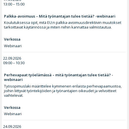
13:00 – 15:00
Palkka-avoimuus – Mitä työnantajan tulee tietää? -webinaari
Koulutuksessa opit, mitä EU:n palkka-avoimuusdirektiivin muutokset
tarkoittavat käytännössä ja miten niihin kannattaa valmistautua.
Verkossa
Webinaari
22.09.2026
09:00 – 10:30
Perhevapaat työelämässä – mitä työnantajan tulee tietää? -
webinaari
Työsopimuslaki määrittelee kymmenen erilaista perhevapaamuotoa,
joihin liittyvät työntekijöiden ja työnantajien oikeudet ja velvoitteet
vaihtelevat.
Verkossa
Webinaari
24.09.2026