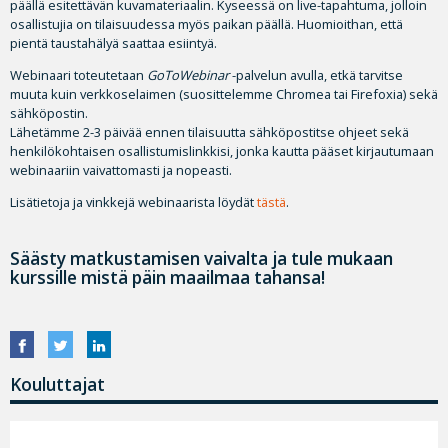
päällä esitettävän kuvamateriaalin. Kyseessä on live-tapahtuma, jolloin
osallistujia on tilaisuudessa myös paikan päällä. Huomioithan, että
pientä taustahälyä saattaa esiintyä.
Webinaari toteutetaan
GoToWebinar
-palvelun avulla, etkä tarvitse
muuta kuin verkkoselaimen (suosittelemme Chromea tai Firefoxia) sekä
sähköpostin.
Lähetämme 2-3 päivää ennen tilaisuutta sähköpostitse ohjeet sekä
henkilökohtaisen osallistumislinkkisi, jonka kautta pääset kirjautumaan
webinaariin vaivattomasti ja nopeasti.
Lisätietoja ja vinkkejä webinaarista löydät
tästä
.
Säästy matkustamisen vaivalta ja tule mukaan
kurssille mistä päin maailmaa tahansa!
Kouluttajat