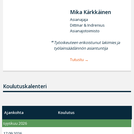
Mika Kärkkäinen
Asianajaja
Dittmar & Indrenius
Asianajotoimisto
Työoikeuteen erikoistunut lakimies ja
työlainsäädännön asiantuntija
Tutustu
Koulutuskalenteri
Ajankohta
Koulutus
syyskuu 2026
17.09.2026