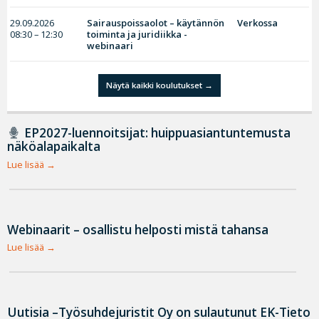
29.09.2026
Sairauspoissaolot – käytännön
Verkossa
08:30 – 12:30
toiminta ja juridiikka -
webinaari
Näytä kaikki koulutukset
EP2027-luennoitsijat: huippuasiantuntemusta
näköalapaikalta
Lue lisää
Webinaarit – osallistu helposti mistä tahansa
Lue lisää
Uutisia –Työsuhdejuristit Oy on sulautunut EK-Tieto