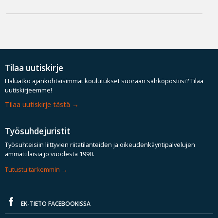
Tilaa uutiskirje
Haluatko ajankohtaisimmat koulutukset suoraan sähköpostiisi? Tilaa
uutiskirjeemme!
Tilaa uutiskirje tästä
Työsuhdejuristit
Työsuhteisiin liittyvien riitatilanteiden ja oikeudenkäyntipalvelujen
ammattilaisia jo vuodesta 1990.
Tutustu tarkemmin
EK-TIETO FACEBOOKISSA