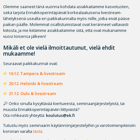
Olemme saaneet tänä vuonna kohdata asiakkaitamme kasvotusten,
sekä tarjota Ennakkoperintäpäivät korkealaatuisena livestream-
lähetyksenä usealta eri paikkakunnalta myös niille, jotka eivät pääse
paikan päälle. Molemmat osallistumistavat ovat keränneet valtavasti
kiitosta, ja me kiitämme asiakkaitamme siitä, että ovat mukanamme
vuosi toisensa jälkeen!
Mikäli et ole vielä ilmoittautunut, vielä ehdit
mukaamme!
Seuraavat paikkakunnat ovat:
16.12. Tampere & livestream
20.12. Helsinki & livestream
21.12. Oulu & livestream
Onko sinulla kysyttävää kiertueesta, seminaarijärjestelyistä, tai
muusta Ennakkoperintäpäiviin liittyvästä?
Ota rohkeasti yhteyttä:
koulutus@ek.fi
Tutustu myös seminaarin käytännönjärjestelyihin ja varotoimenpiteisiin
koronan varalta
tästä
.