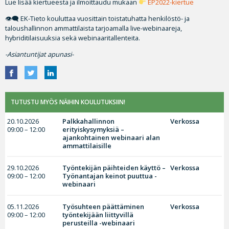
Lue lisää kiertueesta ja ilmoittaudu mukaan
EP2022-kiertue
👁‍🗨 EK-Tieto kouluttaa vuosittain toistatuhatta henkilöstö- ja
taloushallinnon ammattilaista tarjoamalla live-webinaareja,
hybriditilaisuuksia sekä webinaaritallenteita.
-Asiantuntijat apunasi-
TUTUSTU MYÖS NÄIHIN KOULUTUKSIIN!
20.10.2026
Palkkahallinnon
Verkossa
09:00 – 12:00
erityiskysymyksiä –
ajankohtainen webinaari alan
ammattilaisille
29.10.2026
Työntekijän päihteiden käyttö –
Verkossa
09:00 – 12:00
Työnantajan keinot puuttua -
webinaari
05.11.2026
Työsuhteen päättäminen
Verkossa
09:00 – 12:00
työntekijään liittyvillä
perusteilla -webinaari