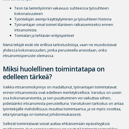
Teon tai laiminlyönnin vakavuus suhteessa työsuhteen
kokonaisuuteen
Työntekijän aiempi käyttäytyminen ja työsuhteen historia
Työnantajan omat toimet tilanteen ratkaisemiseksi ennen
irtisanomista
Toimialan ja tehtävän erityispiirteet
Nämä tekijät eivät ole erillisiä tarkistuslistoja, vaan ne muodostavat
yhdessä kokonaisuuden, jonka perusteella arvioidaan, onko
irtisanomisperuste olemassa.
Miksi huolellinen toimintatapa on
edelleen tärkeä?
Vaikka irtisanomiskynnys on madaltunut, työnantajan toimintatavat
ennen irtisanomista ovat edelleen merkityksellisiä. Varoitus on usein
osa kokonaisarviointia, ja sen puuttuminen voi vaikuttaa siihen,
pidetäänkö irtisanomista perusteltuna. Varoituksen tarkoitus on antaa
työntekijälle mahdollisuus muuttaa toimintaansa, ja se myös osoittaa,
että työnantaja on toiminut johdonmukaisesti.
Selkeät toimintatavat voivat auttaa ehkäisemään epäselvyyksiä
myöhemmin. Kun organisaatiossa on sovitut käytännöt esimerkiksi