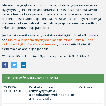
Irtisanomiskynnyksen muutos on aihe, johon liittyy paljon käytännön
kysymyksiä, joihin ei ole yhtä universaalia vastausta. Kokonaisarviointi
on edelleen tärkeää, ja muuttuva työelämä tuo mukanaan uusia
tilanteita, joissa työnantajan on osattava soveltaa sääntelyä harkiten ja
tilanteen mukaan. Selkeät toimintatavat ja ajantasainen tieto auttavat
tekemään perusteltuja päätöksiä.
Jos haluat syventää ymmärrystäsi aiheesta käytännön näkökulmasta,
voit
tutustua Irtisanomiskynnyksen madaltuminen – mitä muutos
tarkoittaa käytännössä? -tallenteeseen
, jossa aihetta käsitellään
tarkemmin asiantuntijan johdolla.
Tämä sisältö on luotu tekoälyn avulla, ja se voi sisältää virheitä.
TUTUSTU MYÖS NÄIHIN KOULUTUKSIIN!
20.10.2026
Palkkahallinnon
Verkossa
09:00 – 12:00
erityiskysymyksiä –
ajankohtainen webinaari alan
ammattilaisille