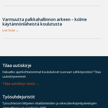
Varmuutta palkkahallinnon arkeen – kolme
käytännönläheistä koulutusta
Lue lisää
Tilaa uutiskirje
Haluatko ajankohtaisimmat koulutukset suoraan sähköpostiisi? Tilaa
uutiskirjeemme!
Tilaa uutiskirje tästä
Työsuhdejuristit
Työsuhteisiin liittyvien riitatilanteiden ja oikeudenkäyntipalvelujen
ammattilaisia jo vuodesta 1990.