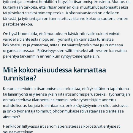
työnantajat arvioivat henkilöön liittyvää irtisanomisperustetta. Muutos ei
kuitenkaan tarkoita, että irtisanominen olisi muuttunut automaattiseksi
tai yksinkertaiseksi toimenpiteeksi. Kokonaisarviointi on edelleen
tärkeää, ja työnantajan on tunnistettava tilanne kokonaisuutena ennen
päätöksentekoa.
On hyvä huomioida, että muutoksen käytännön vaikutukset voivat
vaihdella tilanteesta riippuen. Työnantajan kannattaa tunnistaa
kokonaisuus ja ymmärtää, mitä uusi sääntely tarkoittaa juuri omassa
organisaatiossaan. Epäselvyyksien välttämiseksi aiheeseen kannattaa
perehtyä tarkemmin ennen kuin ryhtyy toimenpiteisiin.
Mitä kokonaisuudessa kannattaa
tunnistaa?
Kokonaisarviointi irtisanomisessa tarkoittaa, että yksittäinen tapahtuma
tai laiminlyönti ei yleensä yksin riitä irtisanomisperusteeksi. Työnantajan
on tarkasteltava tilannetta laajemmin: onko työntekijälle annettu
mahdollisuus korjata toimintaansa, onko käyttäytyminen ollut toistuvaa,
ja onko työnantaja toiminut johdonmukaisesti vastaavissa tilanteissa
aiemmin?
Henkilöön liittyvässä irtisanomisperusteessa korostuvat erityisesti
seuraavat tekijät: