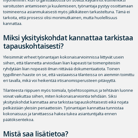
varoitusten antamiseen ja kuulemiseen, työnantaja pystyy osoittamaan
toimineensa asianmukaisesti myös jälkikäteen tarkasteltuna. Tämä ei
tarkoita, että prosessi olisi monimutkainen, mutta huolellisuus
kannattaa.
Miksi yksityiskohdat kannattaa tarkistaa
tapauskohtaisesti?
Yleisimmät virheet työnantajan kokonaisarvioinnissa liittyvät usein
siihen, että tilannetta arvioidaan liian kapeasti tai toimenpiteisiin
ryhdytään liian nopeasti ilman riittävää dokumentaatiota. Toinen
tyypillinen haaste on se, että vastaavissa tilanteissa on aiemmin toimittu
eri tavalla, mikä voi heikentää irtisanomisperusteen pitävyyttä.
Tilanteesta riippuen myös toimiala, työehtosopimus ja tehtävän luonne
voivat vaikuttaa siihen, miten kokonaisarviointia tehdään. Siksi
yksityiskohdat kannattaa aina tarkistaa tapauskohtaisesti eikä nojata
pelkästään yleisiin periaatteisiin. Työnantajan kannattaa tunnistaa
kokonaisuus ja tarvittaessa hakea tukea asiantuntijalta ennen
päätöksentekoa.
Mistä saa lisätietoa?