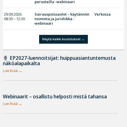
perusteilla -webinaari
29.09.2026
Sairauspoissaolot – käytännön
Verkossa
08:30 – 12:30
toiminta ja juridiikka -
webinaari
Näytä kaikki koulutukset
EP2027-luennoitsijat: huippuasiantuntemusta
näköalapaikalta
Lue lisää
Webinaarit – osallistu helposti mistä tahansa
Lue lisää