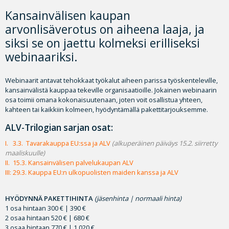
Kansainvälisen kaupan
arvonlisäverotus on aiheena laaja, ja
siksi se on jaettu kolmeksi erilliseksi
webinaariksi.
Webinaarit antavat tehokkaat työkalut aiheen parissa työskenteleville,
kansainvälistä kauppaa tekeville organisaatioille. Jokainen webinaarin
osa toimii omana kokonaisuutenaan, joten voit osallistua yhteen,
kahteen tai kaikkiin kolmeen, hyödyntämällä pakettitarjouksemme.
ALV-Trilogian sarjan osat:
I. 3.3. Tavarakauppa EU:ssa ja ALV
(alkuperäinen päiväys 15.2. siirretty
maaliskuulle)
II. 15.3. Kansainvälisen palvelukaupan ALV
III: 29.3. Kauppa EU:n ulkopuolisten maiden kanssa ja ALV
HYÖDYNNÄ PAKETTIHINTA
(jäsenhinta | normaali hinta)
1 osa hintaan 300 € | 390 €
2 osaa hintaan 520 € | 680 €
3 osaa hintaan 770 € | 1 020 €