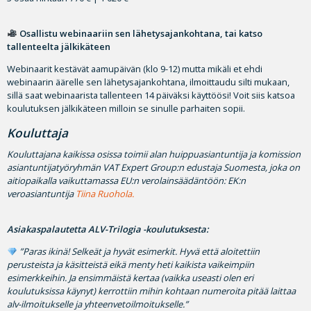
Osallistu webinaariin sen lähetysajankohtana, tai katso
tallenteelta jälkikäteen
Webinaarit kestävät aamupäivän (klo 9-12) mutta mikäli et ehdi
webinaarin äärelle sen lähetysajankohtana, ilmoittaudu silti mukaan,
sillä saat webinaarista tallenteen 14 päiväksi käyttöösi! Voit siis katsoa
koulutuksen jälkikäteen milloin se sinulle parhaiten sopii.
Kouluttaja
Kouluttajana kaikissa osissa toimii alan huippuasiantuntija ja komission
asiantuntijatyöryhmän VAT Expert Group:n edustaja Suomesta, joka on
aitiopaikalla vaikuttamassa EU:n verolainsäädäntöön: EK:n
veroasiantuntija
Tiina Ruohola.
Asiakaspalautetta ALV-Trilogia -koulutuksesta:
”Paras ikinä! Selkeät ja hyvät esimerkit. Hyvä että aloitettiin
perusteista ja käsitteistä eikä menty heti kaikista vaikeimpiin
esimerkkeihin. Ja ensimmäistä kertaa (vaikka useasti olen eri
koulutuksissa käynyt) kerrottiin mihin kohtaan numeroita pitää laittaa
alv-ilmoitukselle ja yhteenvetoilmoitukselle.”