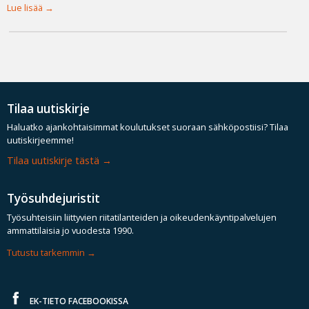
Lue lisää
Tilaa uutiskirje
Haluatko ajankohtaisimmat koulutukset suoraan sähköpostiisi? Tilaa
uutiskirjeemme!
Tilaa uutiskirje tästä
Työsuhdejuristit
Työsuhteisiin liittyvien riitatilanteiden ja oikeudenkäyntipalvelujen
ammattilaisia jo vuodesta 1990.
Tutustu tarkemmin
EK-TIETO FACEBOOKISSA