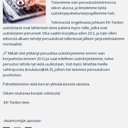
Totesimme vian peruutustoiminnossa
viikon alussa, ja ilmoitimme tästä
uutiskirjepalveluntarjoajallemme heti.
Teknisestä ongelmasta johtuen EK-Tiedon
uutiskirjeet ovat lähteneet viime päivinä myös niille, jotka ovat
uutiskirjeen peruneet. Vika saatiin korjattua eilen 20.3, ja näin ollen
eilisestä alkaen tehdyt peruutukset tallentuvat jälleen järjestelmäämme
normaalisti.
Mikäli olet yrittänyt peruuttaa uutiskirjeemme ennen vian
korjaamista (ennen 20.3.) ja saat edelleen uutiskirjeitämme, tulee
peruutus tehdä nyt vielä uudestaan. Voit myös lähettää meille
sähköpostia (koulutus@ek.fi), jolloin me teemme peruutuksen
puolestasi.
Pahoittelumme vielä kerran ylimääräisestä vaivasta.
Oikein mukavaa kevään odotusta!
-EK-Tiedon tiimi-
-Asiantuntijat apunasi-