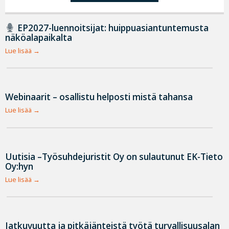
EP2027-luennoitsijat: huippuasiantuntemusta
näköalapaikalta
Lue lisää
Webinaarit – osallistu helposti mistä tahansa
Lue lisää
Uutisia –Työsuhdejuristit Oy on sulautunut EK-Tieto
Oy:hyn
Lue lisää
Jatkuvuutta ja pitkäjänteistä työtä turvallisuusalan