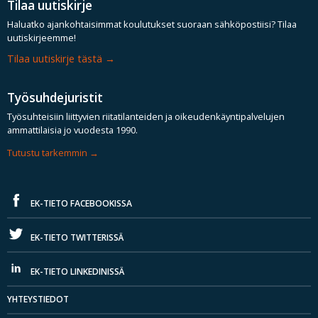
Tilaa uutiskirje
Haluatko ajankohtaisimmat koulutukset suoraan sähköpostiisi? Tilaa
uutiskirjeemme!
Tilaa uutiskirje tästä
Työsuhdejuristit
Työsuhteisiin liittyvien riitatilanteiden ja oikeudenkäyntipalvelujen
ammattilaisia jo vuodesta 1990.
Tutustu tarkemmin
EK-TIETO FACEBOOKISSA
EK-TIETO TWITTERISSÄ
EK-TIETO LINKEDINISSÄ
YHTEYSTIEDOT