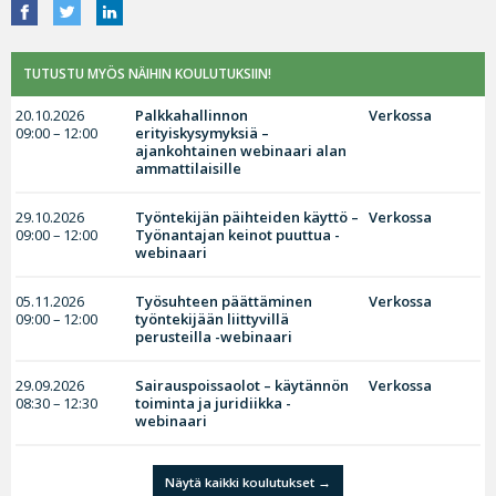
TUTUSTU MYÖS NÄIHIN KOULUTUKSIIN!
20.10.2026
Palkkahallinnon
Verkossa
09:00 – 12:00
erityiskysymyksiä –
ajankohtainen webinaari alan
ammattilaisille
29.10.2026
Työntekijän päihteiden käyttö –
Verkossa
09:00 – 12:00
Työnantajan keinot puuttua -
webinaari
05.11.2026
Työsuhteen päättäminen
Verkossa
09:00 – 12:00
työntekijään liittyvillä
perusteilla -webinaari
29.09.2026
Sairauspoissaolot – käytännön
Verkossa
08:30 – 12:30
toiminta ja juridiikka -
webinaari
Näytä kaikki koulutukset