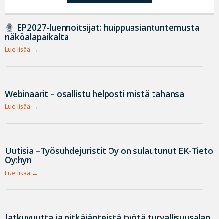
EP2027-luennoitsijat: huippuasiantuntemusta
näköalapaikalta
Lue lisää
Webinaarit – osallistu helposti mistä tahansa
Lue lisää
Uutisia –Työsuhdejuristit Oy on sulautunut EK-Tieto
Oy:hyn
Lue lisää
Jatkuvuutta ja pitkäjänteistä työtä turvallisuusalan