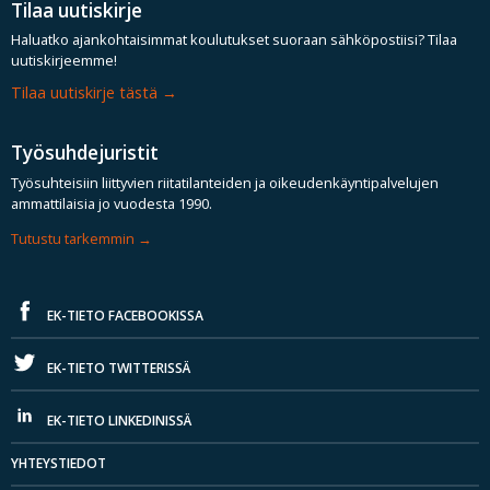
Tilaa uutiskirje
Haluatko ajankohtaisimmat koulutukset suoraan sähköpostiisi? Tilaa
uutiskirjeemme!
Tilaa uutiskirje tästä
Työsuhdejuristit
Työsuhteisiin liittyvien riitatilanteiden ja oikeudenkäyntipalvelujen
ammattilaisia jo vuodesta 1990.
Tutustu tarkemmin
EK-TIETO FACEBOOKISSA
EK-TIETO TWITTERISSÄ
EK-TIETO LINKEDINISSÄ
YHTEYSTIEDOT