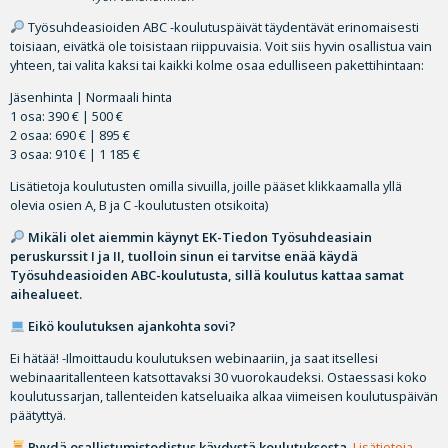
Työsuhdeasioiden ABC -koulutuspäivät täydentävät erinomaisesti
toisiaan, eivätkä ole toisistaan riippuvaisia. Voit siis hyvin osallistua vain
yhteen, tai valita kaksi tai kaikki kolme osaa edulliseen pakettihintaan:
Jäsenhinta | Normaali hinta
1 osa: 390 € | 500 €
2 osaa: 690 € | 895 €
3 osaa: 910 € | 1 185 €
Lisätietoja koulutusten omilla sivuilla, joille pääset klikkaamalla yllä
olevia osien A, B ja C -koulutusten otsikoita)
Mikäli olet aiemmin käynyt EK-Tiedon Työsuhdeasiain
peruskurssit I ja II, tuolloin sinun ei tarvitse enää käydä
Työsuhdeasioiden ABC-koulutusta, sillä koulutus kattaa samat
aihealueet.
Eikö koulutuksen ajankohta sovi?
Ei hätää! -Ilmoittaudu koulutuksen webinaariin, ja saat itsellesi
webinaaritallenteen katsottavaksi 30 vuorokaudeksi. Ostaessasi koko
koulutussarjan, tallenteiden katseluaika alkaa viimeisen koulutuspäivän
päätyttyä.
Pyydä osallistumistodistus käydystä koulutuksesta.
Lisätietoja