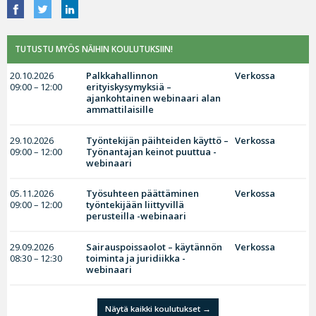
TUTUSTU MYÖS NÄIHIN KOULUTUKSIIN!
20.10.2026
Palkkahallinnon
Verkossa
09:00 – 12:00
erityiskysymyksiä –
ajankohtainen webinaari alan
ammattilaisille
29.10.2026
Työntekijän päihteiden käyttö –
Verkossa
09:00 – 12:00
Työnantajan keinot puuttua -
webinaari
05.11.2026
Työsuhteen päättäminen
Verkossa
09:00 – 12:00
työntekijään liittyvillä
perusteilla -webinaari
29.09.2026
Sairauspoissaolot – käytännön
Verkossa
08:30 – 12:30
toiminta ja juridiikka -
webinaari
Näytä kaikki koulutukset