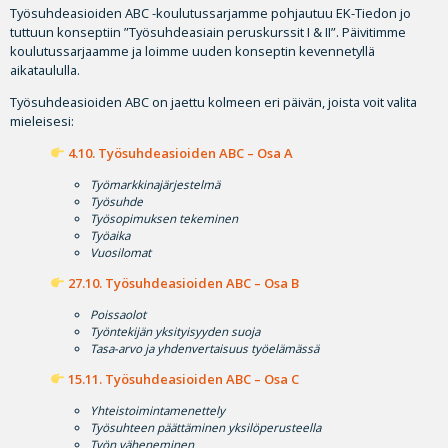
Työsuhdeasioiden ABC -koulutussarjamme pohjautuu EK-Tiedon jo
tuttuun konseptiin ”Työsuhdeasiain peruskurssit I & II”. Päivitimme
koulutussarjaamme ja loimme uuden konseptin kevennetyllä
aikataululla.
Työsuhdeasioiden ABC on jaettu kolmeen eri päivän, joista voit valita
mieleisesi:
4.10. Työsuhdeasioiden ABC – Osa A
Työmarkkinajärjestelmä
Työsuhde
Työsopimuksen tekeminen
Työaika
Vuosilomat
27.10. Työsuhdeasioiden ABC – Osa B
Poissaolot
Työntekijän yksityisyyden suoja
Tasa-arvo ja yhdenvertaisuus työelämässä
15.11. Työsuhdeasioiden ABC – Osa C
Yhteistoimintamenettely
Työsuhteen päättäminen yksilöperusteella
Työn väheneminen