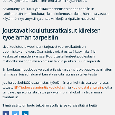
auttavat ymmärtämään, miten teoria toimii käytännössä.
Asiantuntijakoulutus yhdistää teoreettisen tiedon todellisiin
työtilanteisiin. Kun kouluttajalla on kokemusta alalta, hän osaa vastata
käytännön kysymyksiin ja antaa vinkkejä arkipäivän haasteisiin.
Joustavat koulutusratkaisut kiireisen
työelämän tarpeisiin
Live-koulutus ja webinaarit tarjoavat vuorovaikutteisen
oppimiskokemuksen. Osallistujat voivat esittää kysymyksiä ja
keskustella muiden kanssa.
Koulutustallenteet
puolestaan
mahdollistavat oppimisen omaan tahtiin ja aikatauluun sopivasti.
Eri koulutusmuodot palvelevat erilaisia tarpeita. Jotkut oppivat parhaiten
ryhmässä, toiset haluavat kerrata asioita rauhassa tallenteista.
Jos haluat kehittää osaamistasi työelämän ajankohtaisissa teemoissa,
tutustu
EK-Tiedon asiantuntijakoulutuksiin
ja
koulutustallenteisiin
, jotka
tarjoavat ajankohtaista tietoa ja käytännön näkökulmia työelämän
tilanteisiin.
Tämä sisältö on luotu tekoälyn avulla, ja se voi sisältää virheitä.