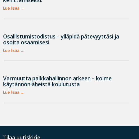
kehittämiseksi.
Lue lisää
Osallistumistodistus – ylläpidä pätevyyttäsi ja
osoita osaamisesi
Lue lisää
Varmuutta palkkahallinnon arkeen – kolme
käytännönläheistä koulutusta
Lue lisää
Tilaa uutiskirje