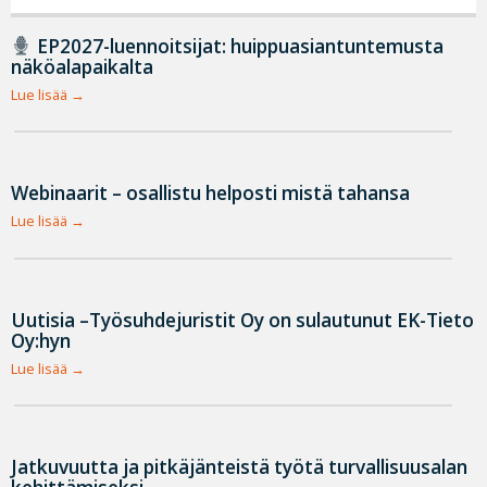
EP2027-luennoitsijat: huippuasiantuntemusta
näköalapaikalta
Lue lisää
Webinaarit – osallistu helposti mistä tahansa
Lue lisää
Uutisia –Työsuhdejuristit Oy on sulautunut EK-Tieto
Oy:hyn
Lue lisää
Jatkuvuutta ja pitkäjänteistä työtä turvallisuusalan