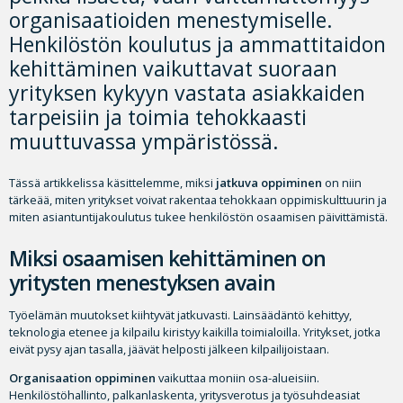
organisaatioiden menestymiselle.
Henkilöstön koulutus ja ammattitaidon
kehittäminen vaikuttavat suoraan
yrityksen kykyyn vastata asiakkaiden
tarpeisiin ja toimia tehokkaasti
muuttuvassa ympäristössä.
Tässä artikkelissa käsittelemme, miksi
jatkuva oppiminen
on niin
tärkeää, miten yritykset voivat rakentaa tehokkaan oppimiskulttuurin ja
miten asiantuntijakoulutus tukee henkilöstön osaamisen päivittämistä.
Miksi osaamisen kehittäminen on
yritysten menestyksen avain
Työelämän muutokset kiihtyvät jatkuvasti. Lainsäädäntö kehittyy,
teknologia etenee ja kilpailu kiristyy kaikilla toimialoilla. Yritykset, jotka
eivät pysy ajan tasalla, jäävät helposti jälkeen kilpailijoistaan.
Organisaation oppiminen
vaikuttaa moniin osa-alueisiin.
Henkilöstöhallinto, palkanlaskenta, yritysverotus ja työsuhdeasiat