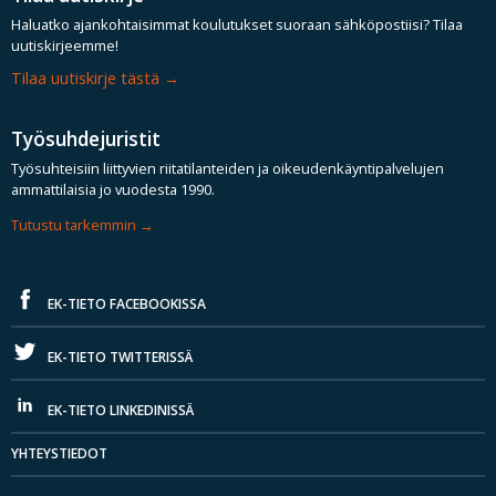
Haluatko ajankohtaisimmat koulutukset suoraan sähköpostiisi? Tilaa
uutiskirjeemme!
Tilaa uutiskirje tästä
Työsuhdejuristit
Työsuhteisiin liittyvien riitatilanteiden ja oikeudenkäyntipalvelujen
ammattilaisia jo vuodesta 1990.
Tutustu tarkemmin
EK-TIETO FACEBOOKISSA
EK-TIETO TWITTERISSÄ
EK-TIETO LINKEDINISSÄ
YHTEYSTIEDOT