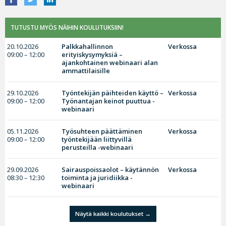
TUTUSTU MYÖS NÄIHIN KOULUTUKSIIN!
20.10.2026
Palkkahallinnon
Verkossa
09:00 – 12:00
erityiskysymyksiä –
ajankohtainen webinaari alan
ammattilaisille
29.10.2026
Työntekijän päihteiden käyttö –
Verkossa
09:00 – 12:00
Työnantajan keinot puuttua -
webinaari
05.11.2026
Työsuhteen päättäminen
Verkossa
09:00 – 12:00
työntekijään liittyvillä
perusteilla -webinaari
29.09.2026
Sairauspoissaolot – käytännön
Verkossa
08:30 – 12:30
toiminta ja juridiikka -
webinaari
Näytä kaikki koulutukset