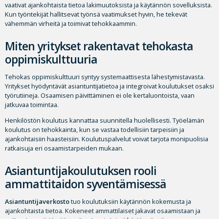
vaativat ajankohtaista tietoa lakimuutoksista ja käytännön sovelluksista.
Kun työntekijät hallitsevat työnsä vaatimukset hyvin, he tekevät
vähemmän virheitä ja toimivat tehokkaammin.
Miten yritykset rakentavat tehokasta
oppimiskulttuuria
Tehokas oppimiskulttuuri syntyy systemaattisesta lähestymistavasta.
Yritykset hyödyntävät asiantuntijatietoa ja integroivat koulutukset osaksi
työrutiineja. Osaamisen päivittäminen ei ole kertaluontoista, vaan
jatkuvaa toimintaa.
Henkilöstön koulutus kannattaa suunnitella huolellisesti. Työelämän
koulutus on tehokkainta, kun se vastaa todellisiin tarpeisiin ja
ajankohtaisiin haasteisiin. Koulutuspalvelut voivat tarjota monipuolisia
ratkaisuja eri osaamistarpeiden mukaan.
Asiantuntijakoulutuksen rooli
ammattitaidon syventämisessä
Asiantuntijaverkosto
tuo koulutuksiin käytännön kokemusta ja
ajankohtaista tietoa. Kokeneet ammattilaiset jakavat osaamistaan ja