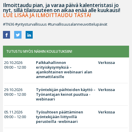
Ilmoittaudu pian, ja varaa päivä kalenteristasi jo
nyt, sillä tilaisuuteen on aikaa enää alle kuukausi!
LUE LISÄÄ JA ILMOITTAUDU TÄSTÄ!
#TN36 #yritysturvallisuus #turvallisuusalanneuvottelupäivät
TUTUSTU MYÖS NÄIHIN KOULUTUKSIIN!
20.10.2026
Palkkahallinnon
Verkossa
09:00 – 12:00
erityiskysymyksiä –
ajankohtainen webinaari alan
ammattilaisille
29.10.2026
Työntekijän päihteiden käyttö –
Verkossa
09:00 – 12:00
Työnantajan keinot puuttua -
webinaari
05.11.2026
Työsuhteen päättäminen
Verkossa
09:00 – 12:00
työntekijään liittyvillä
perusteilla -webinaari