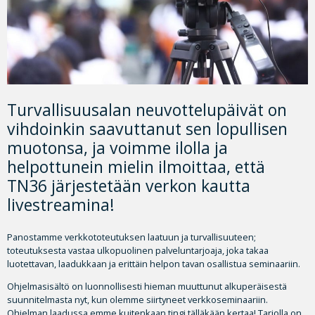
Turvallisuusalan neuvottelupäivät on
vihdoinkin saavuttanut sen lopullisen
muotonsa, ja voimme ilolla ja
helpottunein mielin ilmoittaa, että
TN36 järjestetään verkon kautta
livestreamina!
Panostamme verkkototeutuksen laatuun ja turvallisuuteen;
toteutuksesta vastaa ulkopuolinen palveluntarjoaja, joka takaa
luotettavan, laadukkaan ja erittäin helpon tavan osallistua seminaariin.
Ohjelmasisältö on luonnollisesti hieman muuttunut alkuperäisestä
suunnitelmasta nyt, kun olemme siirtyneet verkkoseminaariin.
Ohjelman laadussa emme kuitenkaan tingi tälläkään kertaa! Tarjolla on