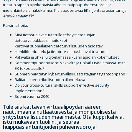
tuttuun tapaan ajankohtaisia aiheita, huippupuheenvuoroja ja
mielenkiintoisia näkökulmia. Tilaisuuden avaa EK:n johtava asiantuntija,
Markku Rajamäki.
Päivän aiheita:
Mitä tietosuojavaltuutetulle tehdyt tietosuojan
tietoturvaloukkausilmoitukset
kertovat suomalaisen tietoturvallisuuden tasosta?
Henkilötiedustelu ja tietoturvallisuushaavoittuvuudet
Väkivalta ja uhkailu työelämässä ‐ LähiTapiolan kokemukset
Kommenttipuheenvuoro: Väkivalta ja uhkailu työelämässä‐ mitä
EK tekee asialle?
Suomen päivitetyn kyberturvallisuusstrategian täytäntöönpano?
Baltian alueen rikollisuuden tilannekuva
Do your cross‐cultural skills support effective security
implementation?
Suomi vuonna 2040
Tule siis kattavan virtuaalipöydän ääreen
nauttimaan ainutlaatuisesta ja monipuolisesta
yritysturvallisuuden maailmasta. Ota kuppi kahvia,
istu mukavaan tuoliin, ja seuraa
huippuasiantuntijoiden puheenvuoroja!