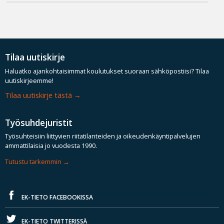
Tilaa uutiskirje
Haluatko ajankohtaisimmat koulutukset suoraan sähköpostiisi? Tilaa
uutiskirjeemme!
Tilaa uutiskirje tästä
Työsuhdejuristit
Työsuhteisiin liittyvien riitatilanteiden ja oikeudenkäyntipalvelujen
ammattilaisia jo vuodesta 1990.
Tutustu tarkemmin
EK-TIETO FACEBOOKISSA
EK-TIETO TWITTERISSÄ