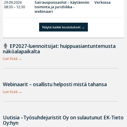
29.09.2026
Sairauspoissaolot – käytännön
Verkossa
08:30 – 12:30
toiminta ja juridiikka -
webinaari
Näytä kaikki koulutukset
EP2027-luennoitsijat: huippuasiantuntemusta
näköalapaikalta
Lue lisää
Webinaarit – osallistu helposti mistä tahansa
Lue lisää
Uutisia –Työsuhdejuristit Oy on sulautunut EK-Tieto
Oy:hyn