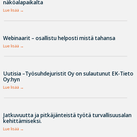
näköalapaikalta
Lue lisää
Webinaarit – osallistu helposti mistä tahansa
Lue lisää
Uutisia –Työsuhdejuristit Oy on sulautunut EK-Tieto
Oy:hyn
Lue lisää
Jatkuvuutta ja pitkäjänteistä työtä turvallisuusalan
kehittämiseksi.
Lue lisää