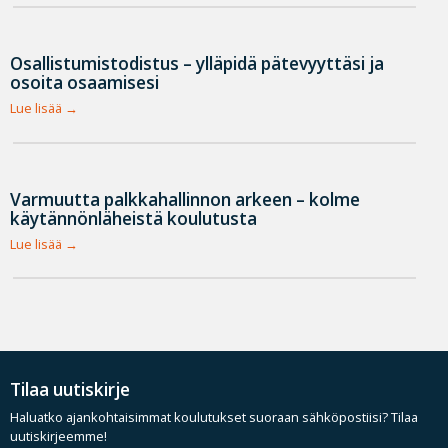
Osallistumistodistus – ylläpidä pätevyyttäsi ja
osoita osaamisesi
Lue lisää
Varmuutta palkkahallinnon arkeen – kolme
käytännönläheistä koulutusta
Lue lisää
Tilaa uutiskirje
Haluatko ajankohtaisimmat koulutukset suoraan sähköpostiisi? Tilaa
uutiskirjeemme!