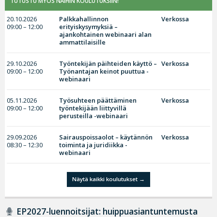
TUTUSTU MYÖS NÄIHIN KOULUTUKSIIN!
20.10.2026
Palkkahallinnon
Verkossa
09:00 – 12:00
erityiskysymyksiä –
ajankohtainen webinaari alan
ammattilaisille
29.10.2026
Työntekijän päihteiden käyttö –
Verkossa
09:00 – 12:00
Työnantajan keinot puuttua -
webinaari
05.11.2026
Työsuhteen päättäminen
Verkossa
09:00 – 12:00
työntekijään liittyvillä
perusteilla -webinaari
29.09.2026
Sairauspoissaolot – käytännön
Verkossa
08:30 – 12:30
toiminta ja juridiikka -
webinaari
Näytä kaikki koulutukset
EP2027-luennoitsijat: huippuasiantuntemusta