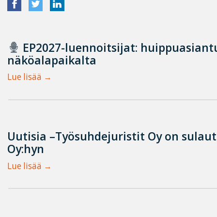
EP2027-luennoitsijat: huippuasian
näköalapaikalta
Lue lisää
Uutisia –Työsuhdejuristit Oy on sulau
Oy:hyn
Lue lisää