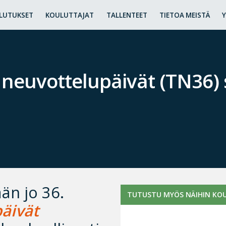
LUTUKSET
KOULUTTAJAT
TALLENTEET
TIETOA MEISTÄ
 neuvottelupäivät (TN36)
än jo 36.
TUTUSTU MYÖS NÄIHIN KOU
äivät