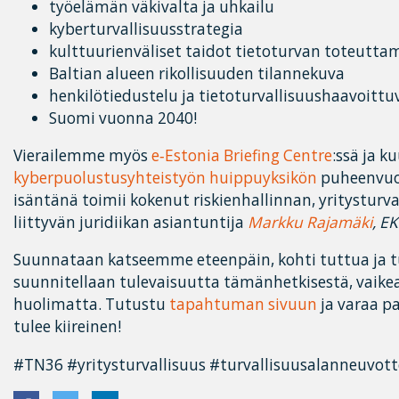
työelämän väkivalta ja uhkailu
kyberturvallisuusstrategia
kulttuurienväliset taidot tietoturvan toteutta
Baltian alueen rikollisuuden tilannekuva
henkilötiedustelu ja tietoturvallisuushaavoitt
Suomi vuonna 2040!
Vierailemme myös
e‐Estonia Briefing Centre
:ssä ja k
kyberpuolustusyhteistyön huippuyksikön
puheenvuo
isäntänä toimii kokenut riskienhallinnan, yritysturva
liittyvän juridiikan asiantuntija
Markku Rajamäki
, EK
Suunnataan katseemme eteenpäin, kohti tuttua ja tur
suunnitellaan tulevaisuutta tämänhetkisestä, vaikea
huolimatta. Tutustu
tapahtuman sivuun
ja varaa pa
tulee kiireinen!
#TN36 #yritysturvallisuus #turvallisuusalanneuvott