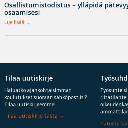
Osallistumistodistus – ylläpidä pätevyy
osaamisesi
Lue lisää
Tilaa uutiskirje
Työsuhde
Haluatko ajankohtaisimmat
Työsuhteisii
koulutukset suoraan sähköpostiisi?
riitatilante
Tilaa uutiskirjeemme!
oikeudenkä
ammattilais
Tilaa uutiskirje tästä
Tutustu t