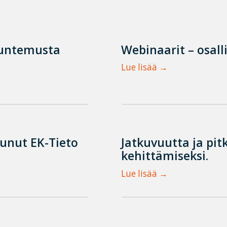
tuntemusta
Webinaarit – osall
Lue lisää
tunut EK-Tieto
Jatkuvuutta ja pit
kehittämiseksi.
Lue lisää