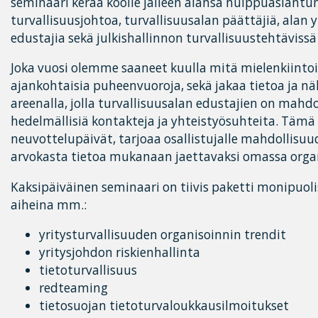
seminaari kerää koolle jälleen alansa huippuasiantunt
turvallisuusjohtoa, turvallisuusalan päättäjiä, alan yr
edustajia sekä julkishallinnon turvallisuustehtävissä
Joka vuosi olemme saaneet kuulla mitä mielenkiinto
ajankohtaisia puheenvuoroja, sekä jakaa tietoa ja n
areenalla, jolla turvallisuusalan edustajien on mahdo
hedelmällisiä kontakteja ja yhteistyösuhteita. Tämä
neuvottelupäivät, tarjoaa osallistujalle mahdollisuu
arvokasta tietoa mukanaan jaettavaksi omassa orga
Kaksipäiväinen seminaari on tiivis paketti monipuoli
aiheina mm.:
yritysturvallisuuden organisoinnin trendit
yritysjohdon riskienhallinta
tietoturvallisuus
redteaming
tietosuojan tietoturvaloukkausilmoitukset