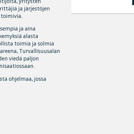
ijoita, yritysten
ittäjiä ja järjestöjen
 toimivia.
isempia ja aina
äkemyksiä alasta
llista toimia ja solmia
 areena, Turvallisuusalan
den viedä paljon
nisaatiossaan.
sta ohjelmaa, jossa