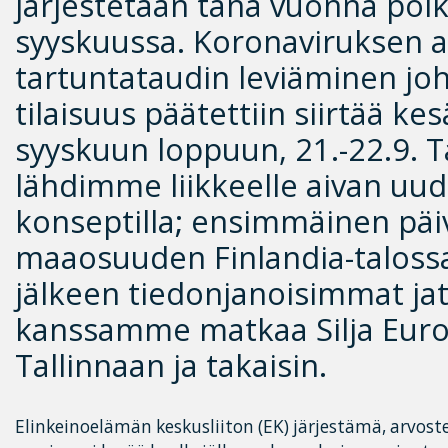
järjestetään tänä vuonna poik
syyskuussa. Koronaviruksen 
tartuntataudin leviäminen joht
tilaisuus päätettiin siirtää ke
syyskuun loppuun, 21.-22.9. 
lähdimme liikkeelle aivan uud
konseptilla; ensimmäinen päiv
maaosuuden Finlandia-talossa
jälkeen tiedonjanoisimmat ja
kanssamme matkaa Silja Euro
Tallinnaan ja takaisin.
Elinkeinoelämän keskusliiton (EK) järjestämä, arvost