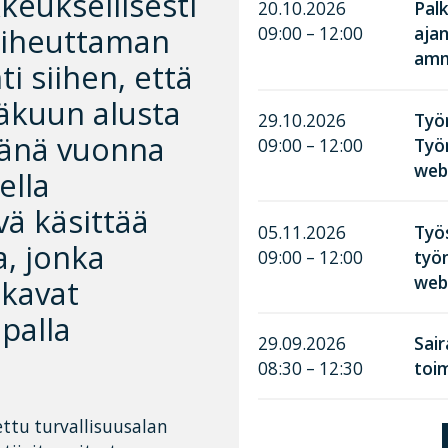
keuksellisesti
20.10.2026
Palk
aiheuttaman
09:00 – 12:00
aja
amma
i siihen, että
säkuun alusta
29.10.2026
Työn
Tänä vuonna
09:00 – 12:00
Työ
web
ella
ä käsittää
05.11.2026
Työ
, jonka
09:00 – 12:00
työn
web
tkavat
palla
29.09.2026
Sai
08:30 – 12:30
toim
ettu turvallisuusalan