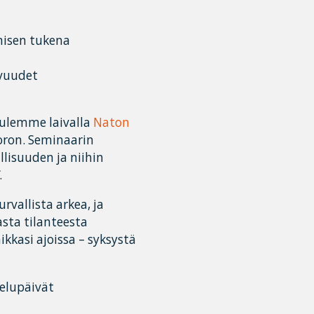
misen tukena
uvuudet
uulemme laivalla
Naton
ron. Seminaarin
llisuuden ja niihin
.
vallista arkea, ja
sta tilanteesta
ikkasi ajoissa – syksystä
elupäivät