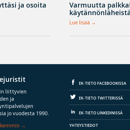
ttäsi ja osoita
Varmuutta palkka
käytännönläheistä
Lue lisää
juristit
EK-TIETO FACEBOOKISSA
n liittyvien
EK-TIETO TWITTERISSÄ
iden ja
yntipalvelujen
ia jo vuodesta 1990.
EK-TIETO LINKEDINISSÄ
arkemmin
YHTEYSTIEDOT