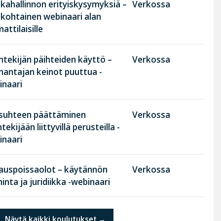
kahallinnon erityiskysymyksiä –
Verkossa
nkohtainen webinaari alan
ttilaisille
tekijän päihteiden käyttö –
Verkossa
nantajan keinot puuttua -
inaari
suhteen päättäminen
Verkossa
tekijään liittyvillä perusteilla -
inaari
rauspoissaolot – käytännön
Verkossa
inta ja juridiikka -webinaari
Näytä kaikki koulutukset