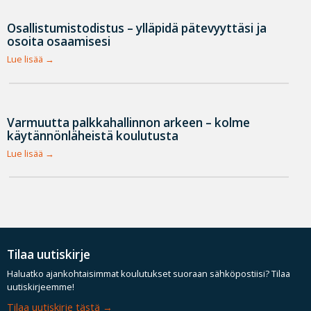
Osallistumistodistus – ylläpidä pätevyyttäsi ja
osoita osaamisesi
Lue lisää
Varmuutta palkkahallinnon arkeen – kolme
käytännönläheistä koulutusta
Lue lisää
Tilaa uutiskirje
Haluatko ajankohtaisimmat koulutukset suoraan sähköpostiisi? Tilaa
uutiskirjeemme!
Tilaa uutiskirje tästä