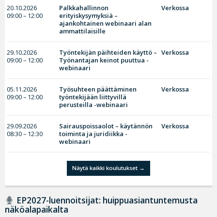
20.10.2026
Palkkahallinnon
Verkossa
09:00 – 12:00
erityiskysymyksiä –
ajankohtainen webinaari alan
ammattilaisille
29.10.2026
Työntekijän päihteiden käyttö –
Verkossa
09:00 – 12:00
Työnantajan keinot puuttua -
webinaari
05.11.2026
Työsuhteen päättäminen
Verkossa
09:00 – 12:00
työntekijään liittyvillä
perusteilla -webinaari
29.09.2026
Sairauspoissaolot – käytännön
Verkossa
08:30 – 12:30
toiminta ja juridiikka -
webinaari
Näytä kaikki koulutukset
EP2027-luennoitsijat: huippuasiantuntemusta
näköalapaikalta