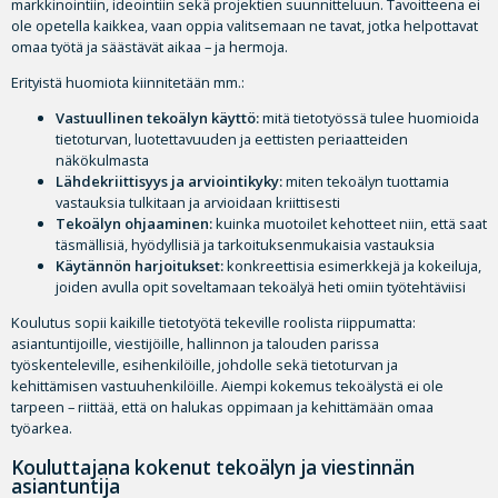
markkinointiin, ideointiin sekä projektien suunnitteluun. Tavoitteena ei
ole opetella kaikkea, vaan oppia valitsemaan ne tavat, jotka helpottavat
omaa työtä ja säästävät aikaa – ja hermoja.
Erityistä huomiota kiinnitetään mm.:
Vastuullinen tekoälyn käyttö:
mitä tietotyössä tulee huomioida
tietoturvan, luotettavuuden ja eettisten periaatteiden
näkökulmasta
Lähdekriittisyys ja arviointikyky:
miten tekoälyn tuottamia
vastauksia tulkitaan ja arvioidaan kriittisesti
Tekoälyn ohjaaminen:
kuinka muotoilet kehotteet niin, että saat
täsmällisiä, hyödyllisiä ja tarkoituksenmukaisia vastauksia
Käytännön harjoitukset:
konkreettisia esimerkkejä ja kokeiluja,
joiden avulla opit soveltamaan tekoälyä heti omiin työtehtäviisi
Koulutus sopii kaikille tietotyötä tekeville roolista riippumatta:
asiantuntijoille, viestijöille, hallinnon ja talouden parissa
työskenteleville, esihenkilöille, johdolle sekä tietoturvan ja
kehittämisen vastuuhenkilöille. Aiempi kokemus tekoälystä ei ole
tarpeen – riittää, että on halukas oppimaan ja kehittämään omaa
työarkea.
Kouluttajana kokenut tekoälyn ja viestinnän
asiantuntija