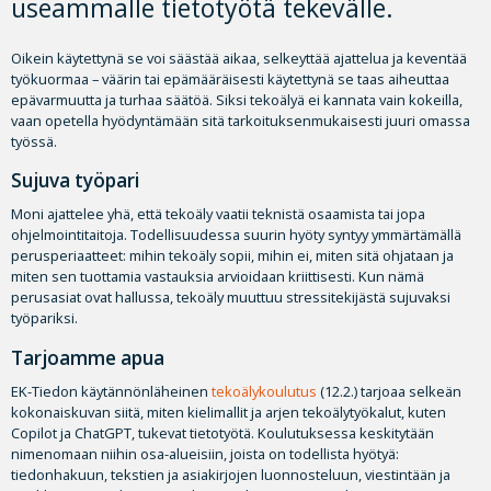
useammalle tietotyötä tekevälle.
Oikein käytettynä se voi säästää aikaa, selkeyttää ajattelua ja keventää
työkuormaa – väärin tai epämääräisesti käytettynä se taas aiheuttaa
epävarmuutta ja turhaa säätöä. Siksi tekoälyä ei kannata vain kokeilla,
vaan opetella hyödyntämään sitä tarkoituksenmukaisesti juuri omassa
työssä.
Sujuva työpari
Moni ajattelee yhä, että tekoäly vaatii teknistä osaamista tai jopa
ohjelmointitaitoja. Todellisuudessa suurin hyöty syntyy ymmärtämällä
perusperiaatteet: mihin tekoäly sopii, mihin ei, miten sitä ohjataan ja
miten sen tuottamia vastauksia arvioidaan kriittisesti. Kun nämä
perusasiat ovat hallussa, tekoäly muuttuu stressitekijästä sujuvaksi
työpariksi.
Tarjoamme apua
EK-Tiedon käytännönläheinen
tekoälykoulutus
(12.2.) tarjoaa selkeän
kokonaiskuvan siitä, miten kielimallit ja arjen tekoälytyökalut, kuten
Copilot ja ChatGPT, tukevat tietotyötä. Koulutuksessa keskitytään
nimenomaan niihin osa-alueisiin, joista on todellista hyötyä:
tiedonhakuun, tekstien ja asiakirjojen luonnosteluun, viestintään ja