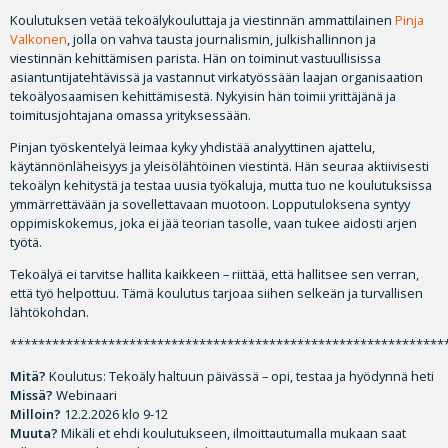
Koulutuksen vetää tekoälykouluttaja ja viestinnän ammattilainen
Pinja
Valkonen
, jolla on vahva tausta journalismin, julkishallinnon ja
viestinnän kehittämisen parista. Hän on toiminut vastuullisissa
asiantuntijatehtävissä ja vastannut virkatyössään laajan organisaation
tekoälyosaamisen kehittämisestä. Nykyisin hän toimii yrittäjänä ja
toimitusjohtajana omassa yrityksessään.
Pinjan työskentelyä leimaa kyky yhdistää analyyttinen ajattelu,
käytännönläheisyys ja yleisölähtöinen viestintä. Hän seuraa aktiivisesti
tekoälyn kehitystä ja testaa uusia työkaluja, mutta tuo ne koulutuksissa
ymmärrettävään ja sovellettavaan muotoon. Lopputuloksena syntyy
oppimiskokemus, joka ei jää teorian tasolle, vaan tukee aidosti arjen
työtä.
Tekoälyä ei tarvitse hallita kaikkeen – riittää, että hallitsee sen verran,
että työ helpottuu. Tämä koulutus tarjoaa siihen selkeän ja turvallisen
lähtökohdan.
**************************************************************
Mitä?
Koulutus: Tekoäly haltuun päivässä – opi, testaa ja hyödynnä heti
Missä?
Webinaari
Milloin?
12.2.2026 klo 9-12
Muuta?
Mikäli et ehdi koulutukseen, ilmoittautumalla mukaan saat