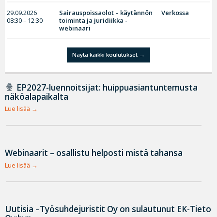
29.09.2026
Sairauspoissaolot – käytännön
Verkossa
08:30 – 12:30
toiminta ja juridiikka -
webinaari
Näytä kaikki koulutukset
EP2027-luennoitsijat: huippuasiantuntemusta
näköalapaikalta
Lue lisää
Webinaarit – osallistu helposti mistä tahansa
Lue lisää
Uutisia –Työsuhdejuristit Oy on sulautunut EK-Tieto