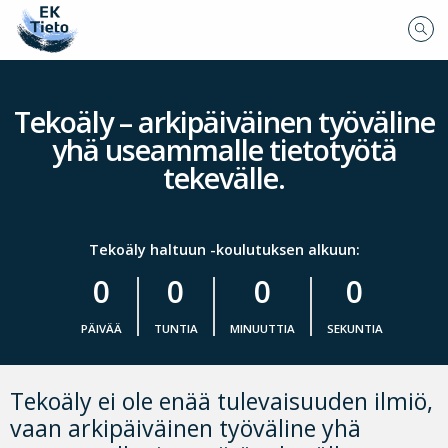
Tekoäly – arkipäiväinen työväline
yhä useammalle tietotyötä
tekevälle.
Tekoäly haltuun -koulutuksen alkuun:
0
0
0
0
PÄIVÄÄ
TUNTIA
MINUUTTIA
SEKUNTIA
Tekoäly ei ole enää tulevaisuuden ilmiö,
vaan arkipäiväinen työväline yhä