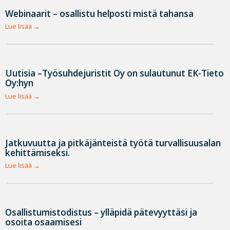
Webinaarit – osallistu helposti mistä tahansa
Lue lisää
Uutisia –Työsuhdejuristit Oy on sulautunut EK-Tieto
Oy:hyn
Lue lisää
Jatkuvuutta ja pitkäjänteistä työtä turvallisuusalan
kehittämiseksi.
Lue lisää
Osallistumistodistus – ylläpidä pätevyyttäsi ja
osoita osaamisesi