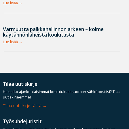
Lue lisää
Varmuutta palkkahallinnon arkeen – kolme
käytännönläheistä koulutusta
Lue lisää
Tilaa uutiskirje
Haluatko ajankohtaisimmat koulutukset suoraan sähköpostiisi? Tilaa
uutiskirjeemme!
Tilaa uutiskirje tästä
Työsuhdejuristit