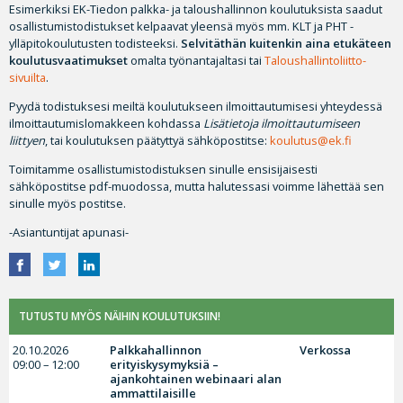
Esimerkiksi EK-Tiedon palkka- ja taloushallinnon koulutuksista saadut
osallistumistodistukset kelpaavat yleensä myös mm. KLT ja PHT -
ylläpitokoulutusten todisteeksi.
Selvitäthän kuitenkin aina etukäteen
koulutusvaatimukset
omalta työnantajaltasi tai
Taloushallintoliitto-
sivuilta
.
Pyydä todistuksesi meiltä koulutukseen ilmoittautumisesi yhteydessä
ilmoittautumislomakkeen kohdassa
Lisätietoja ilmoittautumiseen
liittyen
, tai koulutuksen päätyttyä sähköpostitse:
koulutus@ek.fi
Toimitamme osallistumistodistuksen sinulle ensisijaisesti
sähköpostitse pdf-muodossa, mutta halutessasi voimme lähettää sen
sinulle myös postitse.
-Asiantuntijat apunasi-
TUTUSTU MYÖS NÄIHIN KOULUTUKSIIN!
20.10.2026
Palkkahallinnon
Verkossa
09:00 – 12:00
erityiskysymyksiä –
ajankohtainen webinaari alan
ammattilaisille