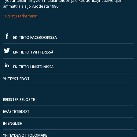
Työsuhteisiin liittyvien riitatilanteiden ja oikeudenkäyntipalvelujen
ammattilaisia jo vuodesta 1990.
Tutustu tarkemmin
EK-TIETO FACEBOOKISSA
EK-TIETO TWITTERISSÄ
EK-TIETO LINKEDINISSÄ
YHTEYSTIEDOT
REKISTERISELOSTE
EVÄSTETIEDOT
IN ENGLISH
YHTEYDENOTTOLOMAKE