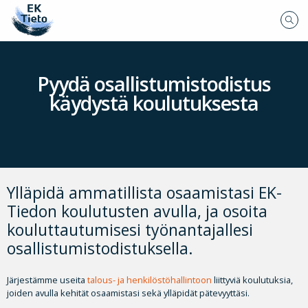
Pyydä osallistumistodistus
käydystä koulutuksesta
Ylläpidä ammatillista osaamistasi EK-
Tiedon koulutusten avulla, ja osoita
kouluttautumisesi työnantajallesi
osallistumistodistuksella.
Järjestämme useita
talous- ja henkilöstöhallintoon
liittyviä koulutuksia,
joiden avulla kehität osaamistasi sekä ylläpidät pätevyyttäsi.