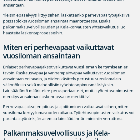
ansaintaan.
Yleisin epäselvyys liittyy siihen, lasketaanko perhevapaa työajaksi vai
poissaoloksi vuosiloman ansaintaa määritettäessä. Lisäksi
palkanmaksuvelvollisuuden ja Kela-korvausten yhteisvaikutus luo
haasteita laskentaprosesseihin.
Miten eri perhevapaat vaikuttavat
vuosiloman ansaintaan
Erilaiset perhevapaajaksot vaikuttavat
vuosiloman kertymiseen
eri
tavoin. Raskausvapaa ja vanhempainvapaa vaikuttavat vuosiloman
ansaintaan eri tavoin, ja niiden käsittely perustuu vuosilomalain
säännöksiin sekä mahdollisiin työehtosopimusmääräyksiin.
Lainsäädäntö määrittelee perusperiaatteet, mutta työehtosopimusten
merkitys ansainnan laskennassa on merkittävä.
Perhevapaajaksojen pituus ja ajoittuminen vaikuttavat siihen, miten
vuosiloma kertyy lomavuoden aikana. Työehtosopimusten vaikutus voi
parantaa työntekijän asemaa lainsäädännön minimiin verrattuna.
Palkanmaksuvelvollisuus ja Kela-