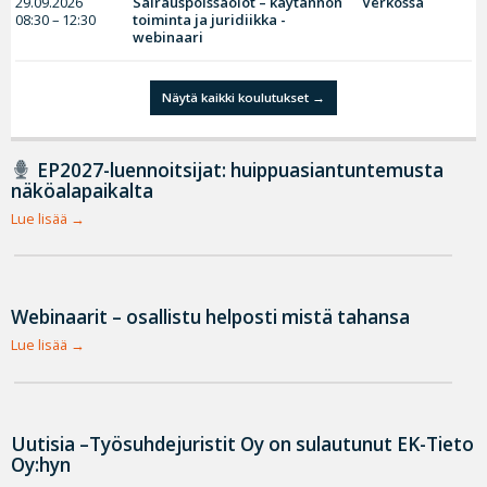
29.09.2026
Sairauspoissaolot – käytännön
Verkossa
08:30 – 12:30
toiminta ja juridiikka -
webinaari
Näytä kaikki koulutukset
EP2027-luennoitsijat: huippuasiantuntemusta
näköalapaikalta
Lue lisää
Webinaarit – osallistu helposti mistä tahansa
Lue lisää
Uutisia –Työsuhdejuristit Oy on sulautunut EK-Tieto
Oy:hyn