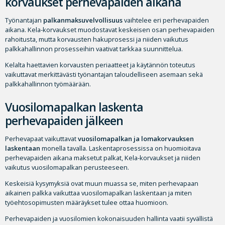
korvaukset perhevapaiden aikana
Työnantajan
palkanmaksuvelvollisuus
vaihtelee eri perhevapaiden
aikana. Kela-korvaukset muodostavat keskeisen osan perhevapaiden
rahoitusta, mutta korvausten hakuprosessi ja niiden vaikutus
palkkahallinnon prosesseihin vaativat tarkkaa suunnittelua.
Kelalta haettavien korvausten periaatteet ja käytännön toteutus
vaikuttavat merkittävästi työnantajan taloudelliseen asemaan sekä
palkkahallinnon työmäärään.
Vuosilomapalkan laskenta
perhevapaiden jälkeen
Perhevapaat vaikuttavat
vuosilomapalkan ja lomakorvauksen
laskentaan
monella tavalla. Laskentaprosessissa on huomioitava
perhevapaiden aikana maksetut palkat, Kela-korvaukset ja niiden
vaikutus vuosilomapalkan perusteeseen.
Keskeisiä kysymyksiä ovat muun muassa se, miten perhevapaan
aikainen palkka vaikuttaa vuosilomapalkan laskentaan ja miten
työehtosopimusten määräykset tulee ottaa huomioon.
Perhevapaiden ja vuosilomien kokonaisuuden hallinta vaatii syvällistä