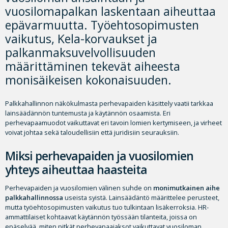
vuosilomapalkan laskentaan aiheuttaa
epävarmuutta. Työehtosopimusten
vaikutus, Kela-korvaukset ja
palkanmaksuvelvollisuuden
määrittäminen tekevät aiheesta
monisäikeisen kokonaisuuden.
Palkkahallinnon näkökulmasta perhevapaiden käsittely vaatii tarkkaa
lainsäädännön tuntemusta ja käytännön osaamista. Eri
perhevapaamuodot vaikuttavat eri tavoin lomien kertymiseen, ja virheet
voivat johtaa sekä taloudellisiin että juridisiin seurauksiin.
Miksi perhevapaiden ja vuosilomien
yhteys aiheuttaa haasteita
Perhevapaiden ja vuosilomien välinen suhde on
monimutkainen aihe
palkkahallinnossa
useista syistä. Lainsäädäntö määrittelee perusteet,
mutta työehtosopimusten vaikutus tuo tulkintaan lisäkerroksia. HR-
ammattilaiset kohtaavat käytännön työssään tilanteita, joissa on
epäselvää, miten pitkät perhevapaajaksot vaikuttavat vuosiloman