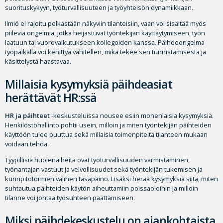
suorituskykyyn, työturvallisuuteen ja työyhteisön dynamiikkaan.
Ilmiö ei rajoitu pelkästään näkyviin tilanteisiin, vaan voi sisältää myös
piileviä ongelmia, jotka heijastuvat työntekijän käyttäytymiseen, työn
laatuun tai vuorovaikutukseen kollegoiden kanssa. Päihdeongelma
työpaikalla voi kehittyä vähitellen, mikä tekee sen tunnistamisesta ja
käsittelystä haastavaa.
Millaisia kysymyksiä päihdeasiat
herättävät HR:ssä
HR ja päihteet
-keskusteluissa nousee esiin monenlaisia kysymyksiä.
Henkilöstöhallinto pohtii usein, milloin ja miten työntekijän päihteiden
käyttöön tulee puuttua sekä millaisia toimenpiteitä tilanteen mukaan
voidaan tehdä.
Tyypillisiä huolenaiheita ovat työturvallisuuden varmistaminen,
työnantajan vastuut ja velvollisuudet sekä työntekijän tukemisen ja
kurinpitotoimien välinen tasapaino. Lisäksi herää kysymyksiä siitä, miten
suhtautua päihteiden käytön aiheuttamiin poissaoloihin ja milloin
tilanne voi johtaa työsuhteen päättämiseen.
Miksi päihdekeskustelu on ajankohtaista