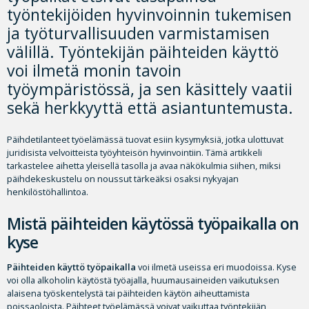
työntekijöiden hyvinvoinnin tukemisen
ja työturvallisuuden varmistamisen
välillä. Työntekijän päihteiden käyttö
voi ilmetä monin tavoin
työympäristössä, ja sen käsittely vaatii
sekä herkkyyttä että asiantuntemusta.
Päihdetilanteet työelämässä tuovat esiin kysymyksiä, jotka ulottuvat
juridisista velvoitteista työyhteisön hyvinvointiin. Tämä artikkeli
tarkastelee aihetta yleisellä tasolla ja avaa näkökulmia siihen, miksi
päihdekeskustelu on noussut tärkeäksi osaksi nykyajan
henkilöstöhallintoa.
Mistä päihteiden käytössä työpaikalla on
kyse
Päihteiden käyttö työpaikalla
voi ilmetä useissa eri muodoissa. Kyse
voi olla alkoholin käytöstä työajalla, huumausaineiden vaikutuksen
alaisena työskentelystä tai päihteiden käytön aiheuttamista
poissaoloista. Päihteet työelämässä voivat vaikuttaa työntekijän