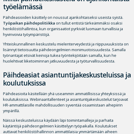
työelämässä
Päihdeasioiden käsittely on noussut ajankohtaiseksi useista syistä.
Työpaikan päihdepolitiikka
on tullut entistä tärkeämmäksi osaksi
henkilöstöhallintoa, kun organisaatiot pyrkivät luomaan turvallisia ja
hyvinvoivia työympäristöjä.
Yhteiskunnallinen keskustelu mielenterveydestä ja riippuvuuksista on
lisännyt tietoisuutta päihdeongelmien monimuotoisuudesta. Samalla
työnantajat etsivät keinoja tukea työntekijöitään samalla, kun he
huolehtivat liiketoiminnan jatkuvuudesta ja työturvallisuudesta.
Päihdeasiat asiantuntijakeskusteluissa ja
koulutuksissa
Päihdeasioita käsitellään yhä useammin ammatillisissa yhteyksissä ja
koulutuksissa. Webinaaritallenteet ja asiantuntijakeskustelut tarjoavat
HR-ammattilaisille mahdollisuuden syventää osaamistaan aihepiirin
ympärillä.
Näissä keskusteluissa käydään läpi toimintamalleja ja parhaita
käytäntöjä päihdeongelmien käsittelyyn työpaikalla. Koulutukset
auttavat henkilöstöhallinnon ammattilaisia ymmärtämään aiheen