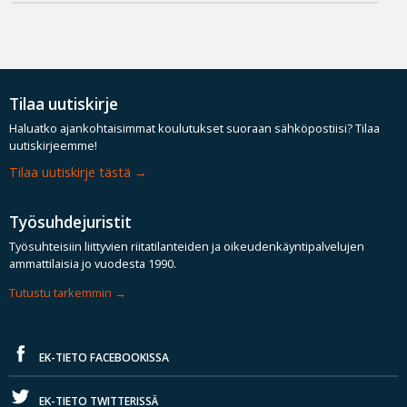
Tilaa uutiskirje
Haluatko ajankohtaisimmat koulutukset suoraan sähköpostiisi? Tilaa
uutiskirjeemme!
Tilaa uutiskirje tästä
Työsuhdejuristit
Työsuhteisiin liittyvien riitatilanteiden ja oikeudenkäyntipalvelujen
ammattilaisia jo vuodesta 1990.
Tutustu tarkemmin
EK-TIETO FACEBOOKISSA
EK-TIETO TWITTERISSÄ