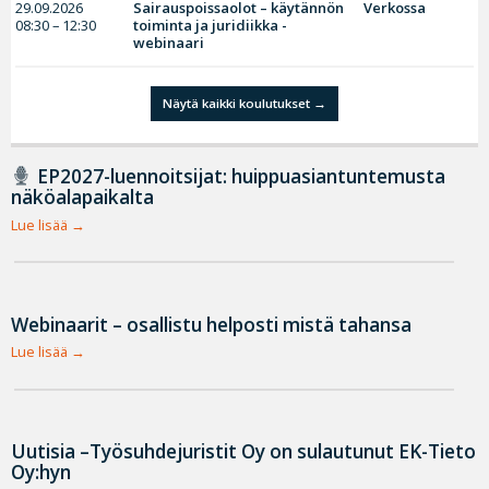
29.09.2026
Sairauspoissaolot – käytännön
Verkossa
08:30 – 12:30
toiminta ja juridiikka -
webinaari
Näytä kaikki koulutukset
EP2027-luennoitsijat: huippuasiantuntemusta
näköalapaikalta
Lue lisää
Webinaarit – osallistu helposti mistä tahansa
Lue lisää
Uutisia –Työsuhdejuristit Oy on sulautunut EK-Tieto
Oy:hyn