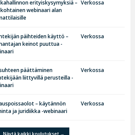
kahallinnon erityiskysymyksiä –
Verkossa
nkohtainen webinaari alan
ttilaisille
tekijän päihteiden käyttö –
Verkossa
nantajan keinot puuttua -
inaari
suhteen päättäminen
Verkossa
tekijään liittyvillä perusteilla -
inaari
rauspoissaolot – käytännön
Verkossa
inta ja juridiikka -webinaari
Näytä kaikki koulutukset