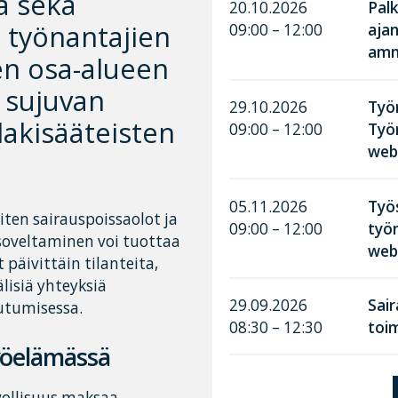
a sekä
20.10.2026
Palk
ä työnantajien
09:00 – 12:00
aja
amma
en osa-alueen
 sujuvan
29.10.2026
Työn
lakisääteisten
09:00 – 12:00
Työ
web
05.11.2026
Työ
iten sairauspoissaolot ja
09:00 – 12:00
työn
soveltaminen voi tuottaa
web
päivittäin tilanteita,
lisiä yhteyksiä
29.09.2026
Sai
utumisessa.
08:30 – 12:30
toim
työelämässä
vollisuus maksaa