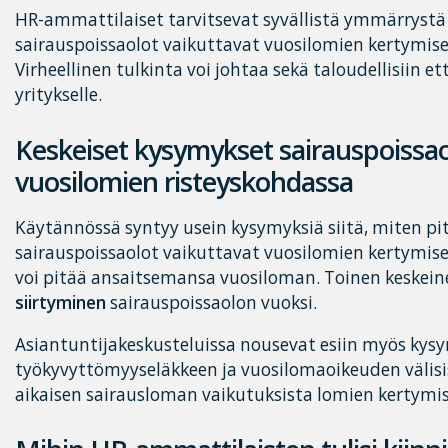
HR-ammattilaiset tarvitsevat syvällistä ymmärrystä 
sairauspoissaolot vaikuttavat vuosilomien kertymise
Virheellinen tulkinta voi johtaa sekä taloudellisiin et
yritykselle.
Keskeiset kysymykset sairauspoissao
vuosilomien risteyskohdassa
Käytännössä syntyy usein kysymyksiä siitä, miten pi
sairauspoissaolot vaikuttavat vuosilomien kertymisee
voi pitää ansaitsemansa vuosiloman. Toinen keskei
siirtyminen
sairauspoissaolon vuoksi.
Asiantuntijakeskusteluissa nousevat esiin myös kys
työkyvyttömyyseläkkeen ja vuosilomaoikeuden välisis
aikaisen sairausloman vaikutuksista lomien kertymi