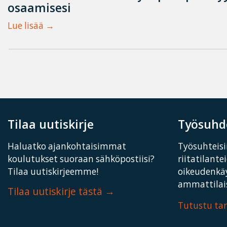
osaamisesi
Lue lisää
Tilaa uutiskirje
Työsuhde
Haluatko ajankohtaisimmat
Työsuhteisii
koulutukset suoraan sähköpostiisi?
riitatilante
Tilaa uutiskirjeemme!
oikeudenkä
ammattilais
Tilaa uutiskirje tästä
Tutustu t