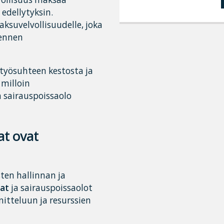
 edellytyksin.
ksuvelvollisuudelle, joka
 ennen
työsuhteen kestosta ja
milloin
 sairauspoissaolo
at ovat
ten hallinnan ja
at
ja sairauspoissaolot
itteluun ja resurssien