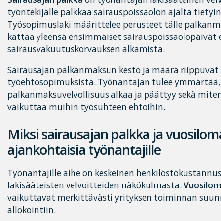
työntekijälle palkkaa sairauspoissaolon ajalta tietyin
Työsopimuslaki määrittelee perusteet tälle palkanma
kattaa yleensä ensimmäiset sairauspoissaolopäivät
sairausvakuutuskorvauksen alkamista.
Sairausajan palkanmaksun kesto ja määrä riippuvat 
työehtosopimuksista. Työnantajan tulee ymmärtää, 
palkanmaksuvelvollisuus alkaa ja päättyy sekä miten
vaikuttaa muihin työsuhteen ehtoihin.
Miksi sairausajan palkka ja vuosilom
ajankohtaisia työnantajille
Työnantajille aihe on keskeinen henkilöstökustannus
lakisääteisten velvoitteiden näkökulmasta.
Vuosilom
vaikuttavat merkittävästi yrityksen toiminnan suunn
allokointiin.