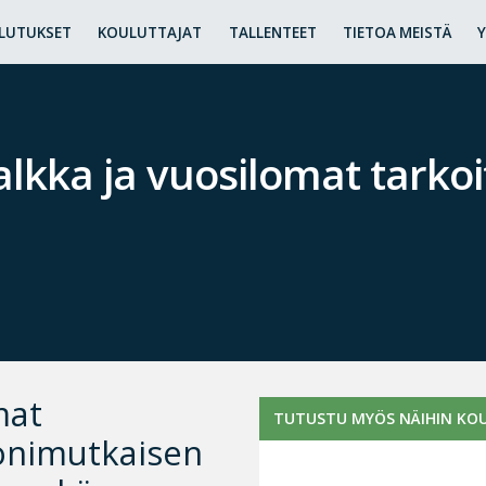
LUTUKSET
KOULUTTAJAT
TALLENTEET
TIETOA MEISTÄ
alkka ja vuosilomat tarko
mat
TUTUSTU MYÖS NÄIHIN KOU
onimutkaisen