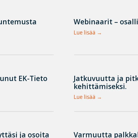
tuntemusta
Webinaarit – osall
Lue lisää
tunut EK-Tieto
Jatkuvuutta ja pit
kehittämiseksi.
Lue lisää
ttäsi ja osoita
Varmuutta palkka