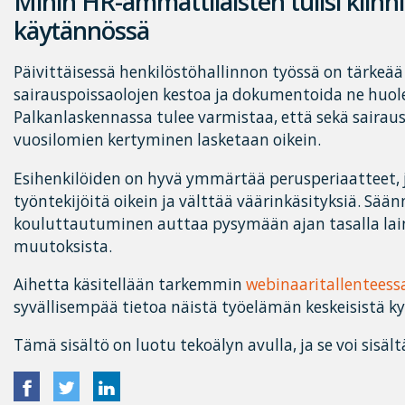
Mihin HR-ammattilaisten tulisi kiin
käytännössä
Päivittäisessä henkilöstöhallinnon työssä on tärkeää
sairauspoissaolojen kestoa ja dokumentoida ne huolel
Palkanlaskennassa tulee varmistaa, että sekä sairau
vuosilomien kertyminen lasketaan oikein.
Esihenkilöiden on hyvä ymmärtää perusperiaatteet, j
työntekijöitä oikein ja välttää väärinkäsityksiä. Sään
kouluttautuminen auttaa pysymään ajan tasalla la
muutoksista.
Aihetta käsitellään tarkemmin
webinaaritallenteess
syvällisempää tietoa näistä työelämän keskeisistä k
Tämä sisältö on luotu tekoälyn avulla, ja se voi sisält