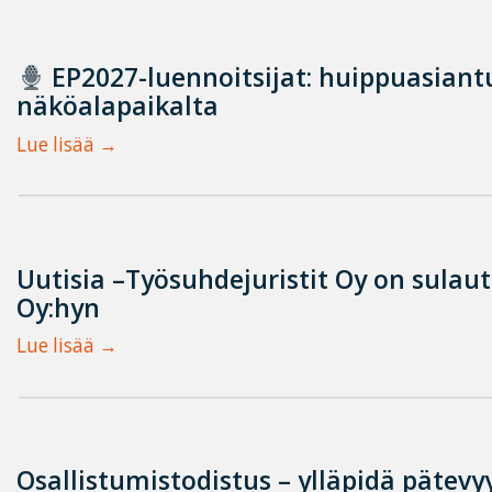
EP2027-luennoitsijat: huippuasian
näköalapaikalta
Lue lisää
Uutisia –Työsuhdejuristit Oy on sulau
Oy:hyn
Lue lisää
Osallistumistodistus – ylläpidä pätevyy