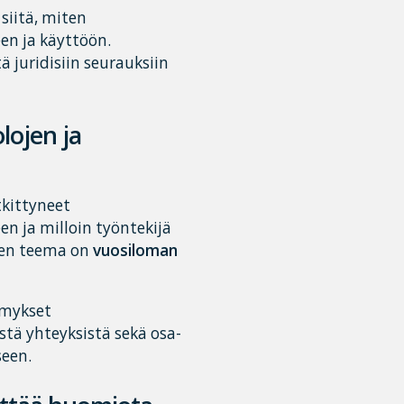
siitä, miten
en ja käyttöön.
tä juridisiin seurauksiin
lojen ja
tkittyneet
n ja milloin työntekijä
nen teema on
vuosiloman
ymykset
tä yhteyksistä sekä osa-
seen.