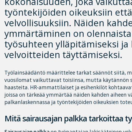
kokonaisuuden, joka vaikutta
työntekijöiden oikeuksiin ett
velvollisuuksiin. Näiden kahd
ymmärtäminen on olennaista
työsuhteen ylläpitämiseksi ja 
velvoitteiden täyttämiseksi.
Työlainsäädäntö määrittelee tarkat säännöt siitä, m
vuosilomat vaikuttavat toisiinsa, mutta käytännön 
haasteita. HR-ammattilaiset ja esihenkilöt kohtaavat 
joissa on tärkeää ymmärtää näiden kahden aiheen vä
palkanlaskennassa ja työntekijöiden oikeuksien tote
Mitä sairausajan palkka tarkoittaa 
Sairausajan palkka
on työnantajan lakisääteinen vel