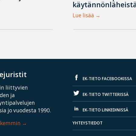
käytännönläheistä
Lue lisää
juristit
EK-TIETO FACEBOOKISSA
n liittyvien
EK-TIETO TWITTERISSÄ
iden ja
yntipalvelujen
ia jo vuodesta 1990.
EK-TIETO LINKEDINISSÄ
arkemmin
YHTEYSTIEDOT