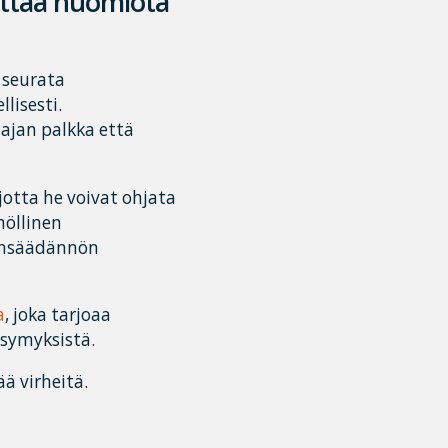
nittää huomiota
 seurata
lisesti.
sajan palkka että
otta he voivat ohjata
nöllinen
insäädännön
a
, joka tarjoaa
ysymyksistä.
ää virheitä.