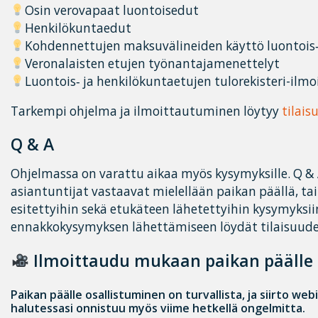
Osin verovapaat luontoisedut
Henkilökuntaedut
Kohdennettujen maksuvälineiden käyttö luontois‐
Veronalaisten etujen työnantajamenettelyt
Luontois‐ ja henkilökuntaetujen tulorekisteri-ilm
Tarkempi ohjelma ja ilmoittautuminen löytyy
tilais
Q & A
Ohjelmassa on varattu aikaa myös kysymyksille. Q & 
asiantuntijat vastaavat mielellään paikan päällä, ta
esitettyihin sekä etukäteen lähetettyihin kysymyksiin
ennakkokysymyksen lähettämiseen löydät tilaisuuden
Ilmoittaudu mukaan paikan päälle 
Paikan päälle osallistuminen on turvallista, ja siirto web
halutessasi onnistuu myös viime hetkellä ongelmitta.