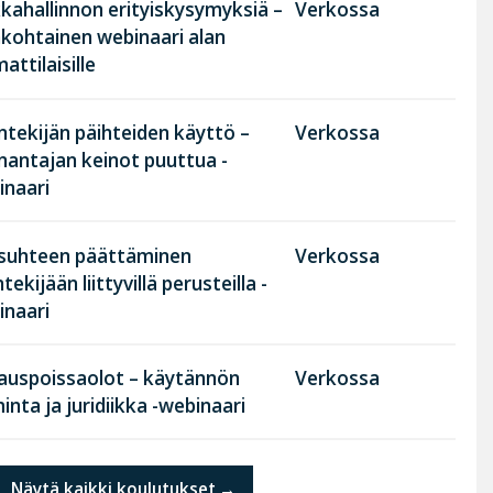
kahallinnon erityiskysymyksiä –
Verkossa
nkohtainen webinaari alan
ttilaisille
tekijän päihteiden käyttö –
Verkossa
nantajan keinot puuttua -
inaari
suhteen päättäminen
Verkossa
tekijään liittyvillä perusteilla -
inaari
rauspoissaolot – käytännön
Verkossa
inta ja juridiikka -webinaari
Näytä kaikki koulutukset