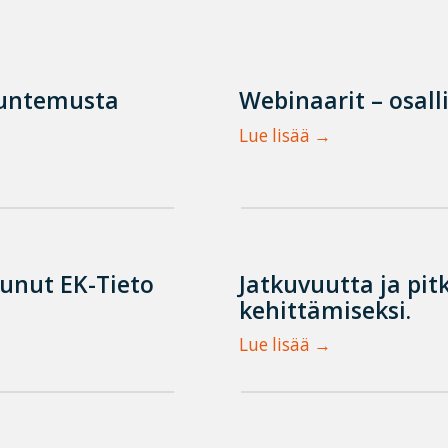
tuntemusta
Webinaarit – osall
Lue lisää
tunut EK-Tieto
Jatkuvuutta ja pit
kehittämiseksi.
Lue lisää