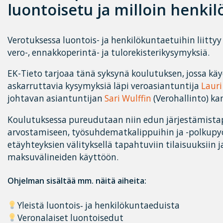
luontoisetu ja milloin henki
Verotuksessa luontois- ja henkilökuntaetuihin liitty
vero-, ennakkoperintä- ja tulorekisterikysymyksiä.
EK-Tieto tarjoaa tänä syksynä koulutuksen, jossa kä
askarruttavia kysymyksiä läpi veroasiantuntija
Laur
johtavan asiantuntijan
Sari Wulffin
(Verohallinto) ka
Koulutuksessa pureudutaan niin edun järjestämistap
arvostamiseen, työsuhdematkalippuihin ja -polkupyö
etäyhteyksien välityksellä tapahtuviin tilaisuuksiin ja
maksuvälineiden käyttöön.
Ohjelman sisältää mm. näitä aiheita:
Yleistä luontois‐ ja henkilökuntaeduista
Veronalaiset luontoisedut