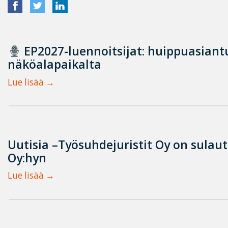
EP2027-luennoitsijat: huippuasian
näköalapaikalta
Lue lisää
Uutisia –Työsuhdejuristit Oy on sulau
Oy:hyn
Lue lisää