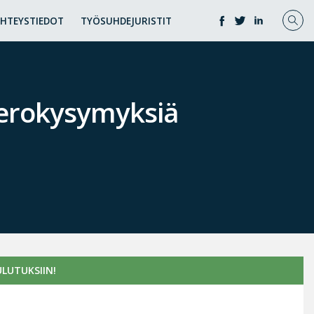
YHTEYSTIEDOT
TYÖSUHDEJURISTIT
verokysymyksiä
LUTUKSIIN!