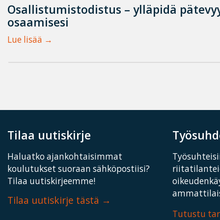
Osallistumistodistus – ylläpidä pätevyy
osaamisesi
Lue lisää
Tilaa uutiskirje
Työsuhde
Haluatko ajankohtaisimmat
Työsuhteisii
koulutukset suoraan sähköpostiisi?
riitatilante
Tilaa uutiskirjeemme!
oikeudenkä
ammattilais
Tilaa uutiskirje tästä
Tutustu t