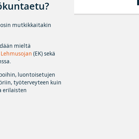
lökuntaetu?
y osin mutkikkaitakin
ydään mieltä
i Lehmusojan
(EK) sekä
nssa.
oihin, luontoisetujen
riin, työterveyteen kuin
 erilaisten