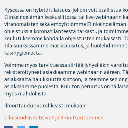
Kyseessä on hybriditilaisuus, jolloin voit osallistua 
Elinkeinoelämän keskusliitossa tai live-webinaarin
viranomaisten sekä emoyhtiömme Elinkeinoelämän ke
ohjeistuksia koronatilanteesta tarkasti, ja toimimme
koulutuksemme kohdalla ohjeistusten mukaisesti. Täl
tilaisuuksissamme maskisuositus, ja huolehdimme t
käsihygieniasta.
Voimme myös tarvittaessa siirtää lyhyelläkin varoitu
rekisteröityneet asiakkaamme webinaarin ääreen. T
asiakkaalta halukkuutta siirtoon, ja teemme sen ong
asiakkaamme puolesta. Kuluton peruutus on tällaisess
myös mahdollista.
Ilmoittaudu siis rohkeasti mukaan!
Tilaisuuden kotisivut ja ilmoittautuminen