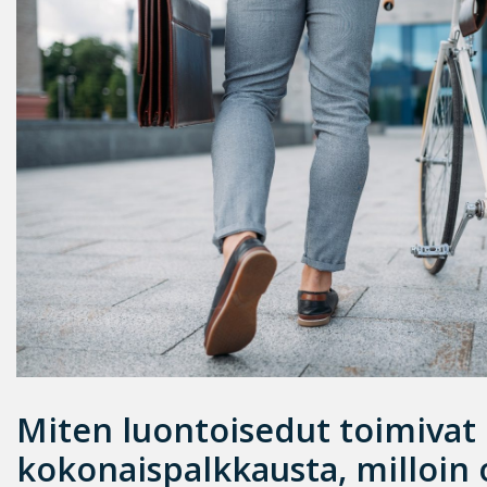
Miten luontoisedut toimivat
kokonaispalkkausta, m
illoin