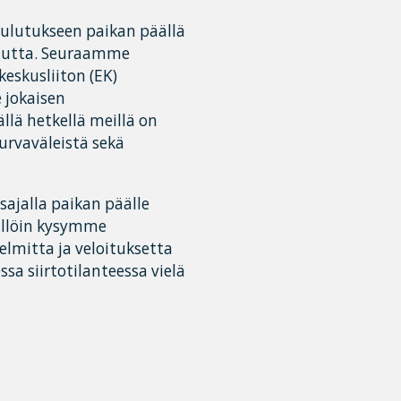
koulutukseen paikan päällä
 kautta. Seuraamme
skusliiton (EK)
 jokaisen
lä hetkellä meillä on
urvaväleistä sekä
sajalla paikan päälle
ällöin kysymme
elmitta ja veloituksetta
a siirtotilanteessa vielä