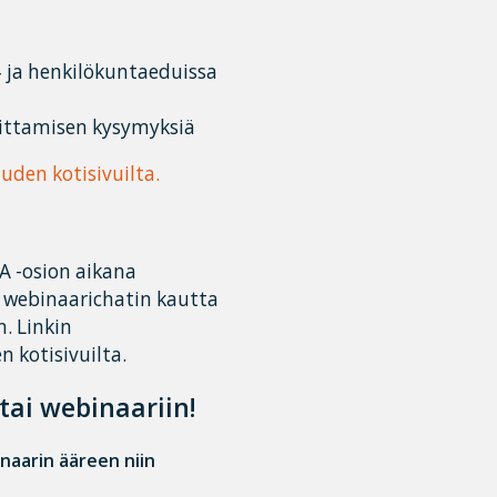
 ja henkilökuntaeduissa
oittamisen kysymyksiä
uuden kotisivuilta.
A -osion aikana
i webinaarichatin kautta
. Linkin
 kotisivuilta.
tai webinaariin!
inaarin ääreen niin