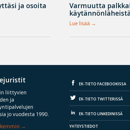
ttäsi ja osoita
Varmuutta palkka
käytännönläheistä
Lue lisää
juristit
EK-TIETO FACEBOOKISSA
n liittyvien
EK-TIETO TWITTERISSÄ
iden ja
yntipalvelujen
ia jo vuodesta 1990.
EK-TIETO LINKEDINISSÄ
arkemmin
YHTEYSTIEDOT