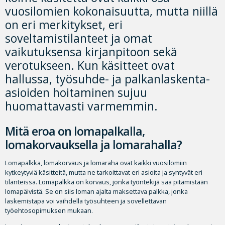
vuosilomien kokonaisuutta, mutta niillä
on eri merkitykset, eri
soveltamistilanteet ja omat
vaikutuksensa kirjanpitoon sekä
verotukseen. Kun käsitteet ovat
hallussa, työsuhde- ja palkanlaskenta-
asioiden hoitaminen sujuu
huomattavasti varmemmin.
Mitä eroa on lomapalkalla,
lomakorvauksella ja lomarahalla?
Lomapalkka, lomakorvaus ja lomaraha ovat kaikki vuosilomiin
kytkeytyviä käsitteitä, mutta ne tarkoittavat eri asioita ja syntyvät eri
tilanteissa. Lomapalkka on korvaus, jonka työntekijä saa pitämistään
lomapäivistä. Se on siis loman ajalta maksettava palkka, jonka
laskemistapa voi vaihdella työsuhteen ja sovellettavan
työehtosopimuksen mukaan.