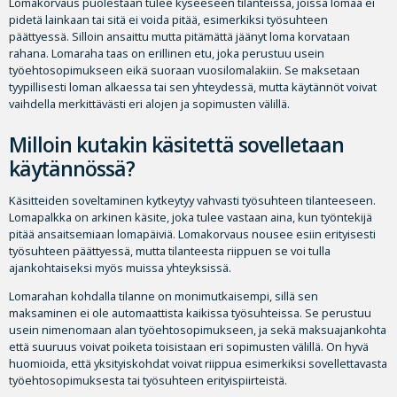
Lomakorvaus puolestaan tulee kyseeseen tilanteissa, joissa lomaa ei
pidetä lainkaan tai sitä ei voida pitää, esimerkiksi työsuhteen
päättyessä. Silloin ansaittu mutta pitämättä jäänyt loma korvataan
rahana. Lomaraha taas on erillinen etu, joka perustuu usein
työehtosopimukseen eikä suoraan vuosilomalakiin. Se maksetaan
tyypillisesti loman alkaessa tai sen yhteydessä, mutta käytännöt voivat
vaihdella merkittävästi eri alojen ja sopimusten välillä.
Milloin kutakin käsitettä sovelletaan
käytännössä?
Käsitteiden soveltaminen kytkeytyy vahvasti työsuhteen tilanteeseen.
Lomapalkka on arkinen käsite, joka tulee vastaan aina, kun työntekijä
pitää ansaitsemiaan lomapäiviä. Lomakorvaus nousee esiin erityisesti
työsuhteen päättyessä, mutta tilanteesta riippuen se voi tulla
ajankohtaiseksi myös muissa yhteyksissä.
Lomarahan kohdalla tilanne on monimutkaisempi, sillä sen
maksaminen ei ole automaattista kaikissa työsuhteissa. Se perustuu
usein nimenomaan alan työehtosopimukseen, ja sekä maksuajankohta
että suuruus voivat poiketa toisistaan eri sopimusten välillä. On hyvä
huomioida, että yksityiskohdat voivat riippua esimerkiksi sovellettavasta
työehtosopimuksesta tai työsuhteen erityispiirteistä.