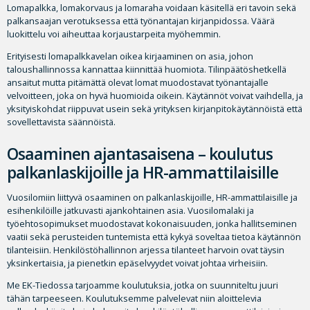
Lomapalkka, lomakorvaus ja lomaraha voidaan käsitellä eri tavoin sekä
palkansaajan verotuksessa että työnantajan kirjanpidossa. Väärä
luokittelu voi aiheuttaa korjaustarpeita myöhemmin.
Erityisesti lomapalkkavelan oikea kirjaaminen on asia, johon
taloushallinnossa kannattaa kiinnittää huomiota. Tilinpäätöshetkellä
ansaitut mutta pitämättä olevat lomat muodostavat työnantajalle
velvoitteen, joka on hyvä huomioida oikein. Käytännöt voivat vaihdella, ja
yksityiskohdat riippuvat usein sekä yrityksen kirjanpitokäytännöistä että
sovellettavista säännöistä.
Osaaminen ajantasaisena – koulutus
palkanlaskijoille ja HR-ammattilaisille
Vuosilomiin liittyvä osaaminen on palkanlaskijoille, HR-ammattilaisille ja
esihenkilöille jatkuvasti ajankohtainen asia. Vuosilomalaki ja
työehtosopimukset muodostavat kokonaisuuden, jonka hallitseminen
vaatii sekä perusteiden tuntemista että kykyä soveltaa tietoa käytännön
tilanteisiin. Henkilöstöhallinnon arjessa tilanteet harvoin ovat täysin
yksinkertaisia, ja pienetkin epäselvyydet voivat johtaa virheisiin.
Me EK-Tiedossa tarjoamme koulutuksia, jotka on suunniteltu juuri
tähän tarpeeseen. Koulutuksemme palvelevat niin aloittelevia