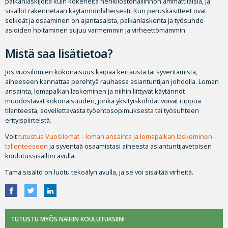
palkanlaskijoita kuin kokeneita henkilöstöhallinnon ammattilaisia, ja
sisällöt rakennetaan käytännönläheisesti. Kun peruskäsitteet ovat
selkeät ja osaaminen on ajantasaista, palkanlaskenta ja työsuhde-
asioiden hoitaminen sujuu varmemmin ja virheettömämmin.
Mistä saa lisätietoa?
Jos vuosilomien kokonaisuus kaipaa kertausta tai syventämistä,
aiheeseen kannattaa perehtyä rauhassa asiantuntijan johdolla. Loman
ansainta, lomapalkan laskeminen ja niihin liittyvät käytännöt
muodostavat kokonaisuuden, jonka yksityiskohdat voivat riippua
tilanteesta, sovellettavasta työehtosopimuksesta tai työsuhteen
erityispiirteistä.
Voit
tutustua Vuosilomat – loman ansainta ja lomapalkan laskeminen -
tallenteeseen
ja syventää osaamistasi aiheesta asiantuntijavetoisen
koulutussisällön avulla.
Tämä sisältö on luotu tekoälyn avulla, ja se voi sisältää virheitä.
TUTUSTU MYÖS NÄIHIN KOULUTUKSIIN!