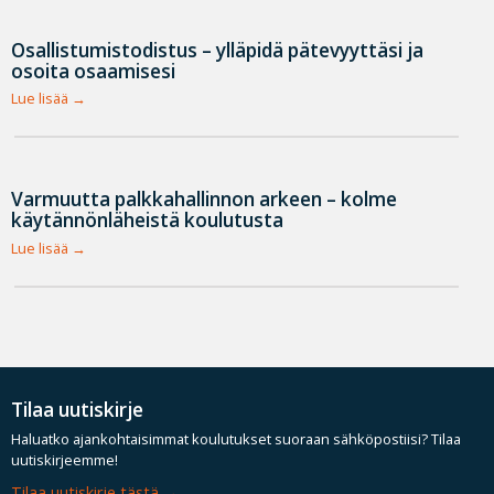
Osallistumistodistus – ylläpidä pätevyyttäsi ja
osoita osaamisesi
Lue lisää
Varmuutta palkkahallinnon arkeen – kolme
käytännönläheistä koulutusta
Lue lisää
Tilaa uutiskirje
Haluatko ajankohtaisimmat koulutukset suoraan sähköpostiisi? Tilaa
uutiskirjeemme!
Tilaa uutiskirje tästä