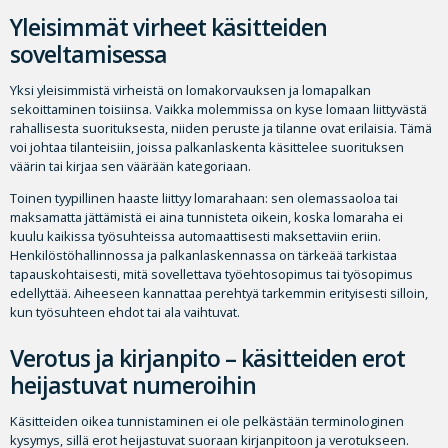
Yleisimmät virheet käsitteiden
soveltamisessa
Yksi yleisimmistä virheistä on lomakorvauksen ja lomapalkan
sekoittaminen toisiinsa. Vaikka molemmissa on kyse lomaan liittyvästä
rahallisesta suorituksesta, niiden peruste ja tilanne ovat erilaisia. Tämä
voi johtaa tilanteisiin, joissa palkanlaskenta käsittelee suorituksen
väärin tai kirjaa sen väärään kategoriaan.
Toinen tyypillinen haaste liittyy lomarahaan: sen olemassaoloa tai
maksamatta jättämistä ei aina tunnisteta oikein, koska lomaraha ei
kuulu kaikissa työsuhteissa automaattisesti maksettaviin eriin.
Henkilöstöhallinnossa ja palkanlaskennassa on tärkeää tarkistaa
tapauskohtaisesti, mitä sovellettava työehtosopimus tai työsopimus
edellyttää. Aiheeseen kannattaa perehtyä tarkemmin erityisesti silloin,
kun työsuhteen ehdot tai ala vaihtuvat.
Verotus ja kirjanpito – käsitteiden erot
heijastuvat numeroihin
Käsitteiden oikea tunnistaminen ei ole pelkästään terminologinen
kysymys, sillä erot heijastuvat suoraan kirjanpitoon ja verotukseen.