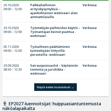
20.10.2026
Palkkahallinnon
Verkossa
09:00 – 12:00
erityiskysymyksiä –
ajankohtainen webinaari alan
ammattilaisille
29.10.2026
Työntekijän päihteiden käyttö –
Verkossa
09:00 – 12:00
Työnantajan keinot puuttua -
webinaari
05.11.2026
Työsuhteen päättäminen
Verkossa
09:00 – 12:00
työntekijään liittyvillä
perusteilla -webinaari
29.09.2026
Sairauspoissaolot – käytännön
Verkossa
08:30 – 12:30
toiminta ja juridiikka -
webinaari
Näytä kaikki koulutukset
EP2027-luennoitsijat: huippuasiantuntemusta
näköalapaikalta