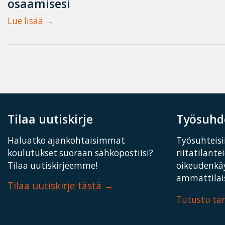
osaamisesi
Lue lisää
Tilaa uutiskirje
Työsuhde
Haluatko ajankohtaisimmat
Työsuhteisii
koulutukset suoraan sähköpostiisi?
riitatilante
Tilaa uutiskirjeemme!
oikeudenkä
ammattilais
Tilaa uutiskirje tästä
Tutustu t