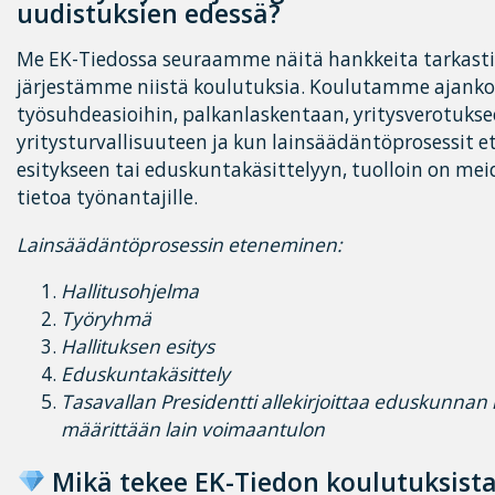
uudistuksien edessä?
Me EK-Tiedossa seuraamme näitä hankkeita tarkasti, 
järjestämme niistä koulutuksia. Koulutamme ajankoht
työsuhdeasioihin, palkanlaskentaan, yritysverotukse
yritysturvallisuuteen ja kun lainsäädäntöprosessit e
esitykseen tai eduskuntakäsittelyyn, tuolloin on mei
tietoa työnantajille.
Lainsäädäntöprosessin eteneminen:
Hallitusohjelma
Työryhmä
Hallituksen esitys
Eduskuntakäsittely
Tasavallan Presidentti allekirjoittaa eduskunnan l
määrittään lain voimaantulon
Mikä tekee EK-Tiedon koulutuksista 