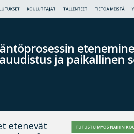
LUTUKSET
KOULUTTAJAT
TALLENTEET
TIETOA MEISTÄ
äntöprosessin etenemin
auudistus ja paikallinen 
et etenevät
TUTUSTU MYÖS NÄIHIN KOU