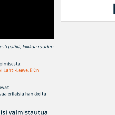
sesti päällä, klikkaa ruudun
opimisesta:
i Lahti-Leeve, EK:n
levat
aa erilaisia hankkeita
lisi valmistautua