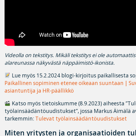
Videolla on tekstitys. Mikäli tekstitys ei ole automaatti
alareunassa näkyvästä näppäimistö-ikonista.
Lue myös 15.2.2024 blogi-kirjoitus paikallisesta s
Paikallinen sopiminen etenee oikeaan suuntaan | Suv
asiantuntija ja HR-päällikkö
Katso myös tietoiskumme (8.9.2023) aiheesta ”Tu
työlainsäädäntöuudistukset”, jossa Markus Äimälä av
tarkemmin:
Tulevat työlainsäädäntöuudistukset
Miten yritysten ja organisaatioiden tu