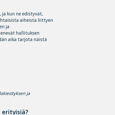
ja kun ne edistyvät,
aisista aiheista liittyen
en ja
tenevät hallituksen
dän aika tarjota näistä
akiesityksen ja
erityisiä?