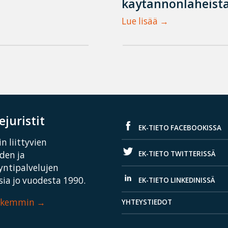
käytännönläheistä
Lue lisää
juristit
EK-TIETO FACEBOOKISSA
n liittyvien
EK-TIETO TWITTERISSÄ
iden ja
yntipalvelujen
ia jo vuodesta 1990.
EK-TIETO LINKEDINISSÄ
arkemmin
YHTEYSTIEDOT