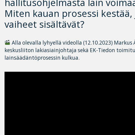
hallitusohjelmasta lain voim
Miten kauan prosessi kestää, 
vaiheet sisältävät?
Alla olevalla lyhyellä videolla (12.10.2023) Marku
keskusliiton lakiasiainjohtaja sekä EK-Tiedon toimit
lainsäädäntöprosessin kulkua.