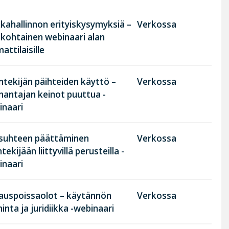
kahallinnon erityiskysymyksiä –
Verkossa
nkohtainen webinaari alan
ttilaisille
tekijän päihteiden käyttö –
Verkossa
nantajan keinot puuttua -
inaari
suhteen päättäminen
Verkossa
tekijään liittyvillä perusteilla -
inaari
rauspoissaolot – käytännön
Verkossa
inta ja juridiikka -webinaari