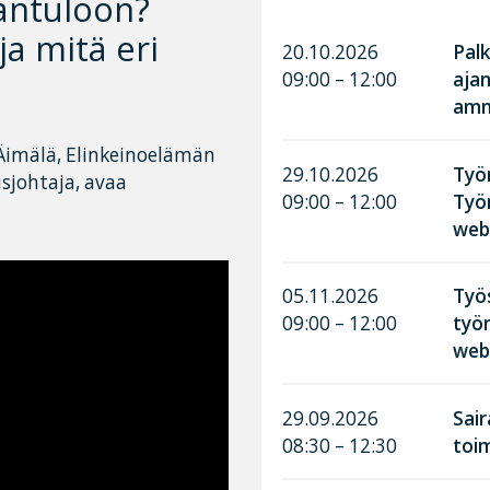
aantuloon?
ja mitä eri
20.10.2026
Palk
09:00 – 12:00
aja
amma
s Äimälä, Elinkeinoelämän
29.10.2026
Työn
usjohtaja, avaa
09:00 – 12:00
Työ
web
05.11.2026
Työ
09:00 – 12:00
työn
web
29.09.2026
Sai
08:30 – 12:30
toim