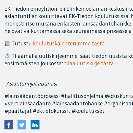
EK-Tiedon emoyhtiön, eli Elinkeinoelämän keskusliit
asiantuntijat kouluttavat EK-Tiedon koulutuksissa.
monesti itse mukana erilaisten lainsäädäntöhankkei
he ovat vaikuttamassa sekä seuraamassa prosesseja a
Tutustu
koulutuskalenteriimme tästä
Tilaamalla uutiskirjeemme, saat tiedon uusista k
ensimmäisten joukossa:
tilaa uutiskirje tästä
-Asiantuntijat apunasi-
#lainsäädäntöprosessi #hallitusohjelma #eduskunt
#verolainsäädäntö #lainsäädäntöhanke #organisaat
#päättäjät #ektietokurssit #koulutukset