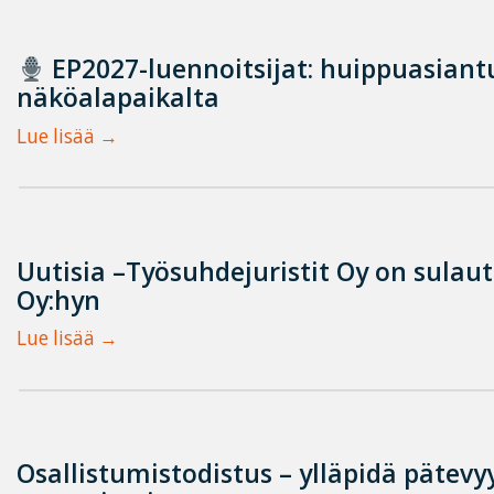
EP2027-luennoitsijat: huippuasian
näköalapaikalta
Lue lisää
Uutisia –Työsuhdejuristit Oy on sulau
Oy:hyn
Lue lisää
Osallistumistodistus – ylläpidä pätevyy