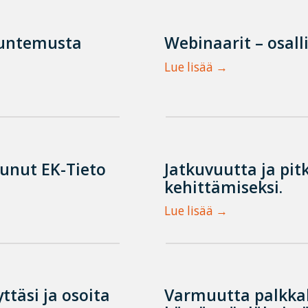
tuntemusta
Webinaarit – osall
Lue lisää
tunut EK-Tieto
Jatkuvuutta ja pit
kehittämiseksi.
Lue lisää
ttäsi ja osoita
Varmuutta palkka