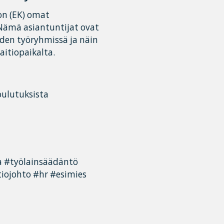
on (EK) omat
 Nämä asiantuntijat ovat
den työryhmissä ja näin
itiopaikalta.
oulutuksista
a #työlainsäädäntö
iojohto #hr #esimies