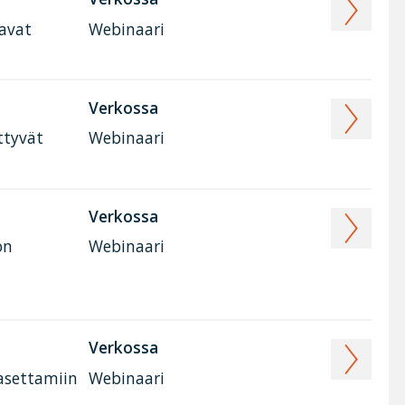
tavat
Webinaari
Verkossa
ttyvät
Webinaari
Verkossa
on
Webinaari
Verkossa
 asettamiin
Webinaari