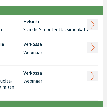
Helsinki
ä.
Scandic Simonkenttä, Simonkatu 9
lle
Verkossa
Webinaari
Verkossa
huolta?
Webinaari
ja miten