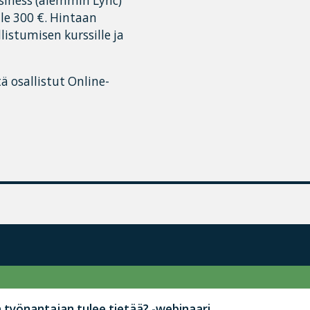
usiness (aiemmin Lync)
lle 300 €. Hintaan
listumisen kurssille ja
ä osallistut Online-
työnantajan tulee tietää? -webinaari