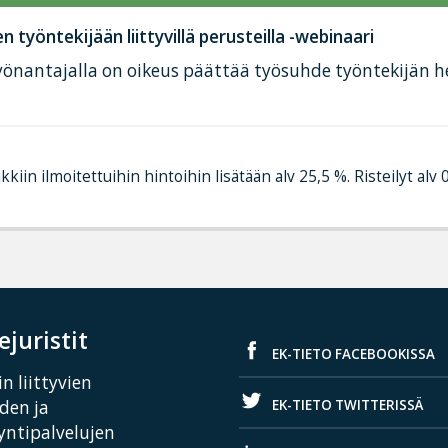
työntekijään liittyvillä perusteilla -webinaari
 työnantajalla on oikeus päättää työsuhde työntekijän 
kkiin ilmoitettuihin hintoihin lisätään alv 25,5 %. Risteilyt alv 
juristit
EK-TIETO FACEBOOKISSA
n liittyvien
EK-TIETO TWITTERISSÄ
iden ja
yntipalvelujen