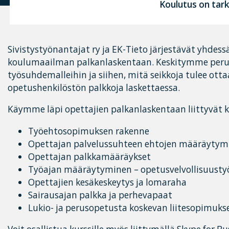
Koulutus on tark
Sivistystyönantajat ry ja EK-Tieto järjestävät yhdes
koulumaailman palkanlaskentaan. Keskitymme perus
työsuhdemalleihin ja siihen, mitä seikkoja tulee ot
opetushenkilöstön palkkoja laskettaessa.
Käymme läpi opettajien palkanlaskentaan liittyvät 
Työehtosopimuksen rakenne
Opettajan palvelussuhteen ehtojen määräytym
Opettajan palkkamääräykset
Työajan määräytyminen – opetusvelvollisuusty
Opettajien kesäkeskeytys ja lomaraha
Sairausajan palkka ja perhevapaat
Lukio- ja perusopetusta koskevan liitesopimuks