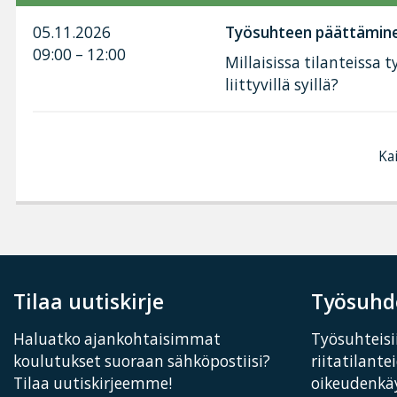
05.11.2026
Työsuhteen päättäminen 
09:00 – 12:00
Millaisissa tilanteissa
liittyvillä syillä?
Kai
Tilaa uutiskirje
Työsuhde
Haluatko ajankohtaisimmat
Työsuhteisii
koulutukset suoraan sähköpostiisi?
riitatilante
Tilaa uutiskirjeemme!
oikeudenkä