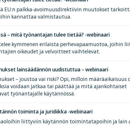
tä EU:n palkka-avoimuusdirektiivin muutokset tarkoit
iihin kannattaa valmistautua.
ä – mitä työnantajan tulee tietää? -webinaari
elee kymmenen erilaista perhevapaamuotoa, joihin lii
tajien oikeudet ja velvoitteet vaihtelevat.
ukset lainsäädännön uudistuttua – webinaari
kset – joustoa vai riski? Opi, milloin määräaikaisuus 
ksia voidaan jatkaa tai päättää ja mitä ajankohtaiset
avat työnantajalle käytännössä.
tännön toiminta ja juridiikka -webinaari
aoloihin liittyviin käytännön toimintatapoihin ja lain