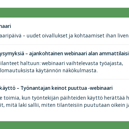
naari
aaripäivä – uudet oivallukset ja kohtaamiset ihan liven
kysymyksiä – ajankohtainen webinaari alan ammattilaisi
tilanteet haltuun: webinaari vaihtelevasta työajasta,
a lomautuksista käytännön näkökulmasta.
 käyttö – Työnantajan keinot puuttua -webinaari
e toimia, kun työntekijän päihteiden käyttö herättää 
, mitä laki sallii, miten tilanteisiin puututaan oikein 