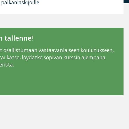
 palkanlaskijoille
 tallenne!
ut osallistumaan vastaavanlaiseen koulutukseen,
tai katso, löydätkö sopivan kurssin alempana
rista.