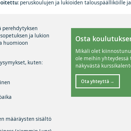
oitettu:
peruskoulujen ja lukioiden talouspäälliköille ja
sä perehdytyksen
opetuksen ja lukion
Osta koulutuksen
taa huomioon
Mikäli olet kiinnostun
ole meihin yhteydessä 
kysymykset, kuten:
näkyvästä kurssikalente
Ota yhteyttä
inen
öaika
en määräysten sisältö