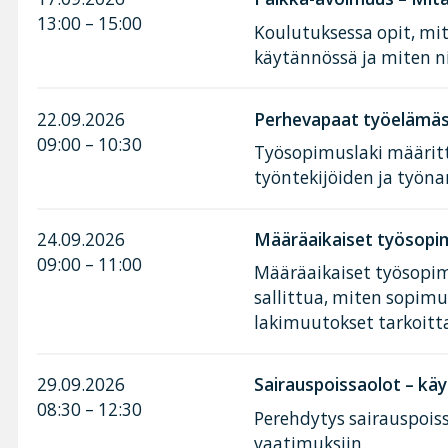
13:00 – 15:00
Koulutuksessa opit, mi
käytännössä ja miten n
22.09.2026
Perhevapaat työelämäss
09:00 – 10:30
Työsopimuslaki määritt
työntekijöiden ja työnan
24.09.2026
Määräaikaiset työsopim
09:00 – 11:00
Määräaikaiset työsopimu
sallittua, miten sopimu
lakimuutokset tarkoitt
29.09.2026
Sairauspoissaolot – käy
08:30 – 12:30
Perehdytys sairauspoiss
vaatimuksiin.