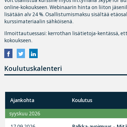
Voit osallistua kurssille myös liittymällä Skype for B
online-kokoukseen. Webinaarin hinta on liiton jäseni
lisätään alv 24 %. Osallistumismaksu sisältää etäosal
kurssimateriaalin sähköisenä.
Ilmoittautuessasi: kerrothan lisätietoja-kentässä, ett
kokoukseen.
Koulutuskalenteri
Ajankohta
Koulutus
syyskuu 2026
17.09.2026
Palkka-avoimuus – Mitä 