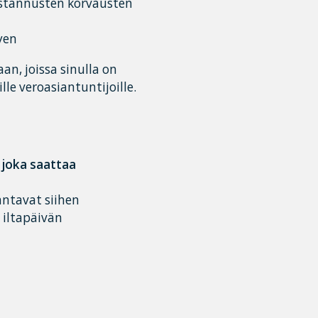
stannusten korvausten
yen
n, joissa sinulla on
e veroasiantuntijoille.
 joka saattaa
ntavat siihen
 iltapäivän