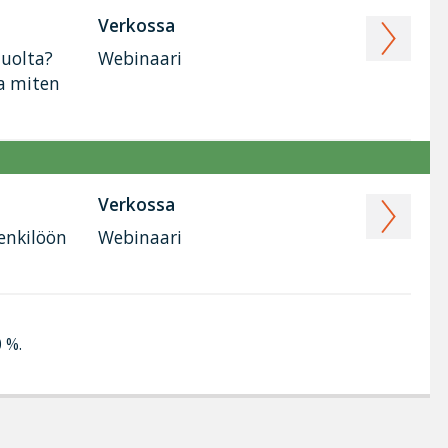
Verkossa
huolta?
Webinaari
ja miten
Verkossa
henkilöön
Webinaari
0 %.