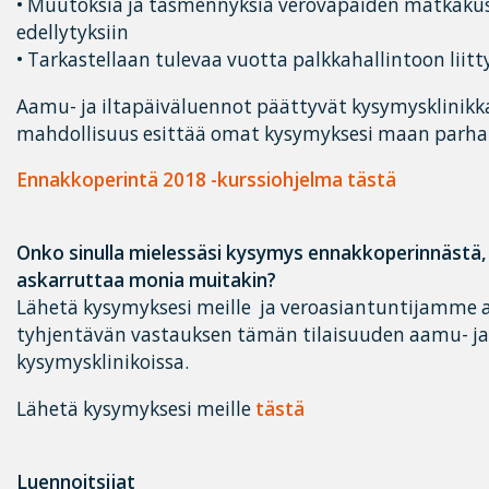
• Muutoksia ja täsmennyksiä verovapaiden matkaku
edellytyksiin
• Tarkastellaan tulevaa vuotta palkkahallintoon liitt
Aamu- ja iltapäiväluennot päättyvät kysymysklinikkaa
mahdollisuus esittää omat kysymyksesi maan parhaill
Ennakkoperintä 2018 -kurssiohjelma tästä
Onko sinulla mielessäsi kysymys ennakkoperinnästä,
askarruttaa monia muitakin?
Lähetä kysymyksesi meille ja veroasiantuntijamme a
tyhjentävän vastauksen tämän tilaisuuden aamu- ja
kysymysklinikoissa.
Lähetä kysymyksesi meille
tästä
Luennoitsijat