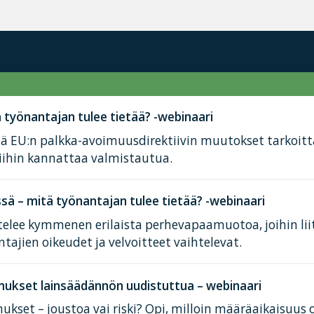
työnantajan tulee tietää? -webinaari
tä EU:n palkka-avoimuusdirektiivin muutokset tarkoit
iihin kannattaa valmistautua.
ä – mitä työnantajan tulee tietää? -webinaari
elee kymmenen erilaista perhevapaamuotoa, joihin lii
tajien oikeudet ja velvoitteet vaihtelevat.
ukset lainsäädännön uudistuttua – webinaari
kset – joustoa vai riski? Opi, milloin määräaikaisuus 