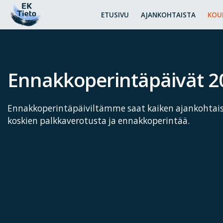
ETUSIVU
AJANKOHTAISTA
KOU
Ennakkoperintäpäivät 2
Ennakkoperintäpäiviltämme saat kaiken ajankohtais
koskien palkkaverotusta ja ennakkoperintää.