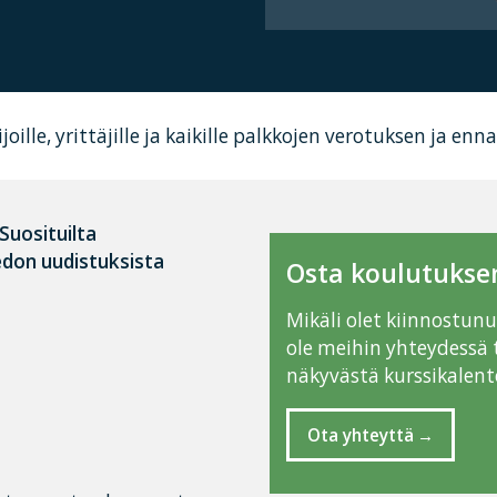
joille, yrittäjille ja kaikille palkkojen verotuksen ja e
Suosituilta
edon uudistuksista
Osta koulutuksen
Mikäli olet kiinnostun
ole meihin yhteydessä 
näkyvästä kurssikalente
Ota yhteyttä