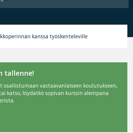
nnakkoperinnän kanssa työskenteleville
 tallenne!
ut osallistumaan vastaavanlaiseen koulutukseen,
tai katso, löydätkö sopivan kurssin alempana
rista.