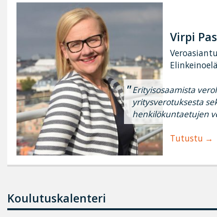
Virpi Pa
Veroasiantu
Elinkeinoel
Erityisosaamista vero
yritysverotuksesta se
henkilökuntaetujen v
Tutustu
Koulutuskalenteri