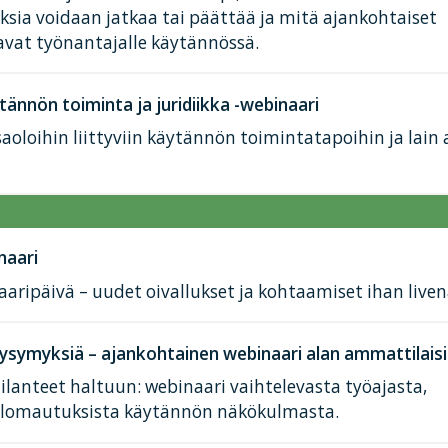
ksia voidaan jatkaa tai päättää ja mitä ajankohtaiset
avat työnantajalle käytännössä.
tännön toiminta ja juridiikka -webinaari
aoloihin liittyviin käytännön toimintatapoihin ja lain
naari
aaripäivä – uudet oivallukset ja kohtaamiset ihan liven
kysymyksiä – ajankohtainen webinaari alan ammattilaisi
tilanteet haltuun: webinaari vaihtelevasta työajasta,
a lomautuksista käytännön näkökulmasta.