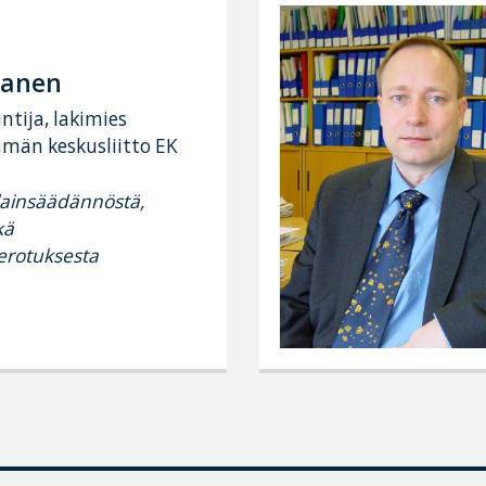
sanen
ntija, lakimies
ämän keskusliitto EK
lainsäädännöstä,
kä
erotuksesta