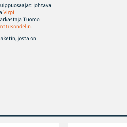
huippuosaajat: johtava
ja
Virpi
otarkastaja Tuomo
ntti Kondelin
.
aketin, josta on