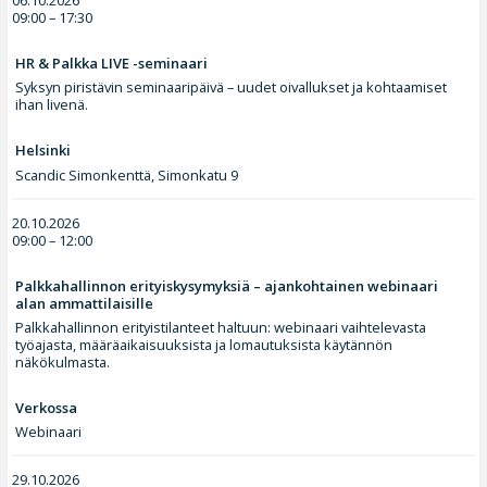
09:00 – 17:30
HR & Palkka LIVE -seminaari
Syksyn piristävin seminaaripäivä – uudet oivallukset ja kohtaamiset
ihan livenä.
Helsinki
Scandic Simonkenttä, Simonkatu 9
20.10.2026
09:00 – 12:00
Palkkahallinnon erityiskysymyksiä – ajankohtainen webinaari
alan ammattilaisille
Palkkahallinnon erityistilanteet haltuun: webinaari vaihtelevasta
työajasta, määräaikaisuuksista ja lomautuksista käytännön
näkökulmasta.
Verkossa
Webinaari
29.10.2026