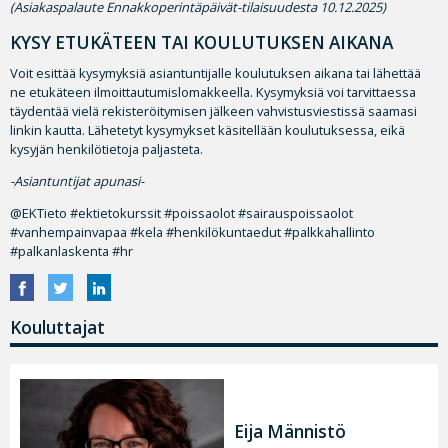
(Asiakaspalaute Ennakkoperintäpäivät-tilaisuudesta 10.12.2025)
KYSY ETUKÄTEEN TAI KOULUTUKSEN AIKANA
Voit esittää kysymyksiä asiantuntijalle koulutuksen aikana tai lähettää
ne etukäteen ilmoittautumislomakkeella. Kysymyksiä voi tarvittaessa
täydentää vielä rekisteröitymisen jälkeen vahvistusviestissä saamasi
linkin kautta. Lähetetyt kysymykset käsitellään koulutuksessa, eikä
kysyjän henkilötietoja paljasteta.
-Asiantuntijat apunasi-
@EKTieto #ektietokurssit #poissaolot #sairauspoissaolot
#vanhempainvapaa #kela #henkilökuntaedut #palkkahallinto
#palkanlaskenta #hr
Kouluttajat
Eija Männistö