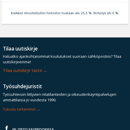
Kaikkiin ilmoitettuihin hintoihin lisätään alv 25,5 %. Risteilyt alv 0 %.
Tilaa uutiskirje
Haluatko ajankohtaisimmat koulutukset suoraan sähköpostiisi? Tilaa
uutiskirjeemme!
Tilaa uutiskirje tästä
Työsuhdejuristit
Työsuhteisiin liittyvien riitatilanteiden ja oikeudenkäyntipalvelujen
ammattilaisia jo vuodesta 1990.
Tutustu tarkemmin
EK-TIETO FACEBOOKISSA