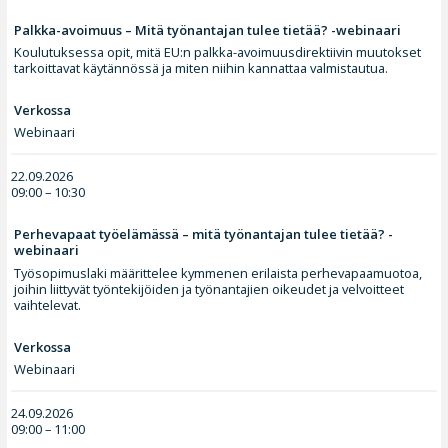
Palkka-avoimuus – Mitä työnantajan tulee tietää? -webinaari
Koulutuksessa opit, mitä EU:n palkka-avoimuusdirektiivin muutokset
tarkoittavat käytännössä ja miten niihin kannattaa valmistautua.
Verkossa
Webinaari
22.09.2026
09:00 – 10:30
Perhevapaat työelämässä – mitä työnantajan tulee tietää? -
webinaari
Työsopimuslaki määrittelee kymmenen erilaista perhevapaamuotoa,
joihin liittyvät työntekijöiden ja työnantajien oikeudet ja velvoitteet
vaihtelevat.
Verkossa
Webinaari
24.09.2026
09:00 – 11:00