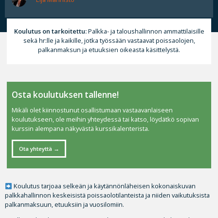
Koulutus on tarkoitettu:
Palkka- ja taloushallinnon ammattilaisille
sekä hr:lle ja kaikille, jotka työssään vastaavat poissaolojen,
palkanmaksun ja etuuksien oikeasta käsittelystä.
Osta koulutuksen tallenne!
Mikäli olet kiinnostunut osallistumaan vastaavanlaiseen
koulutukseen, ole meihin yhteydessä tai katso, löydätkö sopivan
kurssin alempana näkyvästä kurssikalenterista.
Ota yhteyttä
Koulutus tarjoaa selkeän ja käytännönläheisen kokonaiskuvan
palkkahallinnon keskeisistä poissaolotilanteista ja niiden vaikutuksista
palkanmaksuun, etuuksiin ja vuosilomiin.