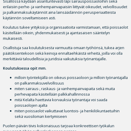
Sisällössä käydään asiantuntevasti läpi sairauspoissaoloihin sekä
erilaisiin perhe- ja vanhempainvapaisiin liittyvät oikeudet, velvollisuudet
ja palkanmaksukäytännöt aina lainsäädännön perusperiaatteista
käytännön soveltamiseen asti.
Koulutus tukee yrityksiä ja organisaatioita varmistamaan, että poissaolot
käsitellään oikein, yhdenmukaisesti ja ajantasaisen sääntelyn
mukaisesti.
Osallistuja saa koulutuksesta varmuutta omaan työhönsä, tukea arjen
päätöksentekoon sekä keinoja ennaltaehkäistä virheitä, joilla voi olla
merkittäviä taloudellisia ja juridisia vaikutuksia työnantajalle.
Koulutuksessa opit mm.
milloin työntekijällä on oikeus poissaoloon ja milloin työnantajalla
on palkanmaksuvelvollisuus
miten sairaus-, raskaus- ja vanhempainvapaita sekä muita
perhevapaita käsitellään palkkahallinnossa
mitä Kelalta haettavia korvauksia työnantaja voi saada
poissaolojen ajalta
miten poissaolot vaikuttavat luontois- ja henkilökuntaetuihin
sekä vuosiloman kertymiseen
Puolen päivän tiivis kokonaisuus tarjoaa konkreettisen työkalun