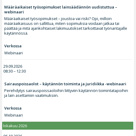
Määräaikaiset työsopimukset lainsäädännön uudistuttua –
webinaari
Määräaikaiset työsopimukset – joustoa vai riski? Opi, milloin
määräaikaisuus on sallittua, miten sopimuksia voidaan jatkaa tai
päättää ja mitä ajankohtaiset lakimuutokset tarkoittavat työnantajalle
käytännössä.
Verkossa
Webinaari
29.09.2026
08:30 – 12:30
Sairauspoissaolot – käytännön toiminta ja juridiikka -webinaari
Perehdytys sairauspoissaoloihin liittyviin käytännön toimintatapoihin
ja lain asettamiin vaatimuksiin.
Verkossa
Webinaari
lokakuu 2026
06.10.2026