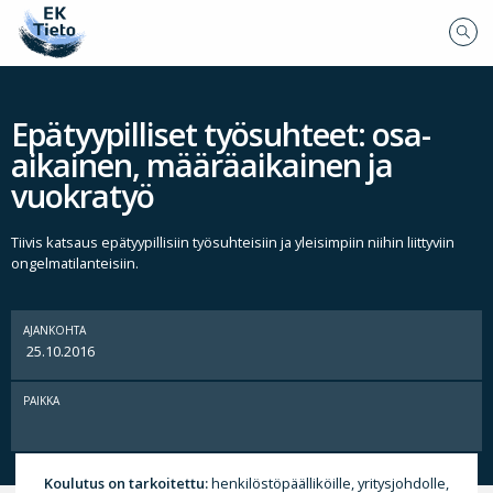
Epätyypilliset työsuhteet: osa-
aikainen, määräaikainen ja
vuokratyö
Tiivis katsaus epätyypillisiin työsuhteisiin ja yleisimpiin niihin liittyviin
ongelmatilanteisiin.
AJANKOHTA
25.10.2016
PAIKKA
Koulutus on tarkoitettu:
henkilöstöpäälliköille, yritysjohdolle,