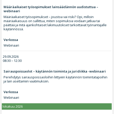
Määräaikaiset työsopimukset lainsäädännön uudistuttua –
webinaari
Määräaikaiset työsopimukset – joustoa vai riski? Opi, milloin
määräaikaisuus on sallittua, miten sopimuksia voidaan jatkaa tai
päättää ja mitä ajankohtaiset lakimuutokset tarkoittavat työnantajalle
käytännössä.
Verkossa
Webinaari
29.09.2026
08:30 – 12:30
Sairauspoissaolot – käytännön toiminta ja juridiikka -webinaari
Perehdytys sairauspoissaoloihin liittyviin käytännön toimintatapoihin
ja lain asettamiin vaatimuksiin.
Verkossa
Webinaari
lokakuu 2026