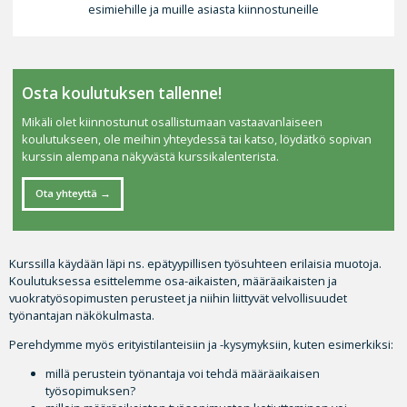
esimiehille ja muille asiasta kiinnostuneille
Osta koulutuksen tallenne!
Mikäli olet kiinnostunut osallistumaan vastaavanlaiseen
koulutukseen, ole meihin yhteydessä tai katso, löydätkö sopivan
kurssin alempana näkyvästä kurssikalenterista.
Ota yhteyttä
Kurssilla käydään läpi ns. epätyypillisen työsuhteen erilaisia muotoja.
Koulutuksessa esittelemme osa-aikaisten, määräaikaisten ja
vuokratyösopimusten perusteet ja niihin liittyvät velvollisuudet
työnantajan näkökulmasta.
Perehdymme myös erityistilanteisiin ja -kysymyksiin, kuten esimerkiksi:
millä perustein työnantaja voi tehdä määräaikaisen
työsopimuksen?