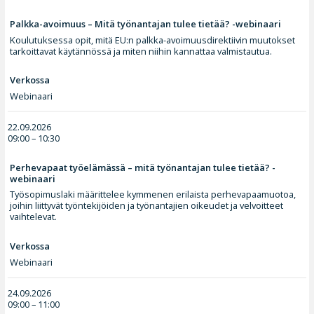
Palkka-avoimuus – Mitä työnantajan tulee tietää? -webinaari
Koulutuksessa opit, mitä EU:n palkka-avoimuusdirektiivin muutokset
tarkoittavat käytännössä ja miten niihin kannattaa valmistautua.
Verkossa
Webinaari
22.09.2026
09:00 – 10:30
Perhevapaat työelämässä – mitä työnantajan tulee tietää? -
webinaari
Työsopimuslaki määrittelee kymmenen erilaista perhevapaamuotoa,
joihin liittyvät työntekijöiden ja työnantajien oikeudet ja velvoitteet
vaihtelevat.
Verkossa
Webinaari
24.09.2026
09:00 – 11:00