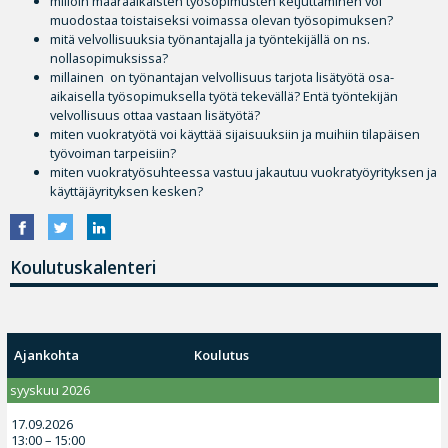
milloin määräaikaisten työsopimusten ketjuttaminen voi
muodostaa toistaiseksi voimassa olevan työsopimuksen?
mitä velvollisuuksia työnantajalla ja työntekijällä on ns.
nollasopimuksissa?
millainen on työnantajan velvollisuus tarjota lisätyötä osa-
aikaisella työsopimuksella työtä tekevällä? Entä työntekijän
velvollisuus ottaa vastaan lisätyötä?
miten vuokratyötä voi käyttää sijaisuuksiin ja muihiin tilapäisen
työvoiman tarpeisiin?
miten vuokratyösuhteessa vastuu jakautuu vuokratyöyrityksen ja
käyttäjäyrityksen kesken?
Koulutuskalenteri
Ajankohta
Koulutus
syyskuu 2026
17.09.2026
13:00 – 15:00