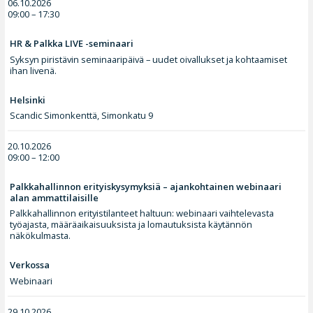
06.10.2026
09:00 – 17:30
HR & Palkka LIVE -seminaari
Syksyn piristävin seminaaripäivä – uudet oivallukset ja kohtaamiset
ihan livenä.
Helsinki
Scandic Simonkenttä, Simonkatu 9
20.10.2026
09:00 – 12:00
Palkkahallinnon erityiskysymyksiä – ajankohtainen webinaari
alan ammattilaisille
Palkkahallinnon erityistilanteet haltuun: webinaari vaihtelevasta
työajasta, määräaikaisuuksista ja lomautuksista käytännön
näkökulmasta.
Verkossa
Webinaari
29.10.2026