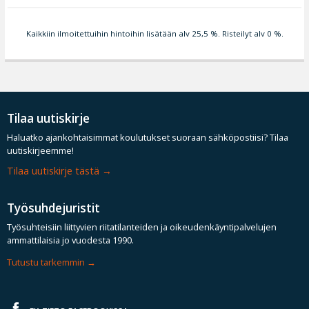
Kaikkiin ilmoitettuihin hintoihin lisätään alv 25,5 %. Risteilyt alv 0 %.
Tilaa uutiskirje
Haluatko ajankohtaisimmat koulutukset suoraan sähköpostiisi? Tilaa
uutiskirjeemme!
Tilaa uutiskirje tästä
Työsuhdejuristit
Työsuhteisiin liittyvien riitatilanteiden ja oikeudenkäyntipalvelujen
ammattilaisia jo vuodesta 1990.
Tutustu tarkemmin