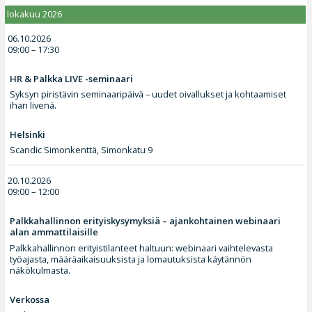
lokakuu 2026
06.10.2026
09:00 – 17:30
HR & Palkka LIVE -seminaari
Syksyn piristävin seminaaripäivä – uudet oivallukset ja kohtaamiset
ihan livenä.
Helsinki
Scandic Simonkenttä, Simonkatu 9
20.10.2026
09:00 – 12:00
Palkkahallinnon erityiskysymyksiä – ajankohtainen webinaari
alan ammattilaisille
Palkkahallinnon erityistilanteet haltuun: webinaari vaihtelevasta
työajasta, määräaikaisuuksista ja lomautuksista käytännön
näkökulmasta.
Verkossa