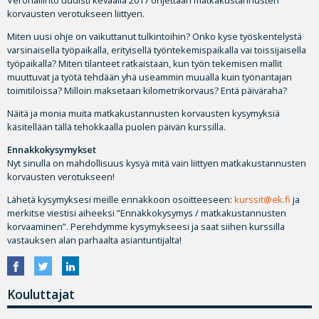
Verohallinto uudisti keväällä 2017 ohjettaan matkakustannusten
korvausten verotukseen liittyen.
Miten uusi ohje on vaikuttanut tulkintoihin? Onko kyse työskentelystä
varsinaisella työpaikalla, erityisellä työntekemispaikalla vai toissijaisella
työpaikalla? Miten tilanteet ratkaistaan, kun työn tekemisen mallit
muuttuvat ja työtä tehdään yhä useammin muualla kuin työnantajan
toimitiloissa? Milloin maksetaan kilometrikorvaus? Entä päiväraha?
Näitä ja monia muita matkakustannusten korvausten kysymyksiä
käsitellään tällä tehokkaalla puolen päivän kurssilla.
Ennakkokysymykset
Nyt sinulla on mahdollisuus kysyä mitä vain liittyen matkakustannusten
korvausten verotukseen!
Lähetä kysymyksesi meille ennakkoon osoitteeseen:
kurssit@ek.fi
ja
merkitse viestisi aiheeksi ”Ennakkokysymys / matkakustannusten
korvaaminen”. Perehdymme kysymykseesi ja saat siihen kurssilla
vastauksen alan parhaalta asiantuntijalta!
Kouluttajat