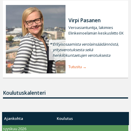
Virpi Pasanen
Veroasiantuntija, lakimies
Elinkeinoelämän keskusliitto EK
Erityisosaamista verolainsäädännöstä,
yritysverotuksesta sekä
henkilökuntaetujen verotuksesta
Tutustu
Koulutuskalenteri
Ajankohta
Koulutus
syyskuu 2026