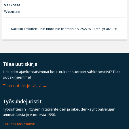
Verkossa
Webinaari
Kaikkiin ilmoitettuihin hintoihin lisätään alv 25,5 %. Risteilyt alv 0 %.
Tilaa uutiskirje
Haluatko ajankohtaisimmat koulutukset suoraan sähköpostiisi? Tilaa
uutiskirjeemme!
Tilaa uutiskirje tästä
Työsuhdejuristit
Työsuhteisiin liittyvien riitatilanteiden ja oikeudenkäyntipalvelujen
ammattilaisia jo vuodesta 1990.
Tutustu tarkemmin