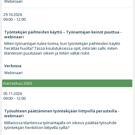
Webinaari
29.10.2026
09:00 – 12:00
Työntekijän päihteiden käyttö – Työnantajan keinot puuttua -
webinaari
Miten työnantajan tulee toimia, kun työntekijän päihteiden käyttö
herättää huolta? Tässä koulutuksessa opit, mitä laki sallii, miten
tilanteisiin puututaan oikein ja miten vältät riskit.
Verkossa
Webinaari
marraskuu 2026
05.11.2026
09:00 – 12:00
Työsuhteen päättäminen työntekijään liittyvillä perusteilla -
webinaari
Millaisissa tilanteissa työnantajalla on oikeus päättää työsuhde
työntekijän henkilöön liittyvillä syillä?