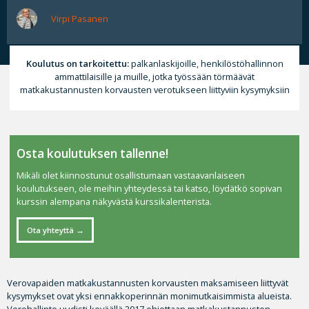
Virpi Pasanen
Koulutus on tarkoitettu:
palkanlaskijoille, henkilöstöhallinnon
ammattilaisille ja muille, jotka työssään törmäävät
matkakustannusten korvausten verotukseen liittyviin kysymyksiin
Osta koulutuksen tallenne!
Mikäli olet kiinnostunut osallistumaan vastaavanlaiseen
koulutukseen, ole meihin yhteydessä tai katso, löydätkö sopivan
kurssin alempana näkyvästä kurssikalenterista.
Ota yhteyttä
Verovapaiden matkakustannusten korvausten maksamiseen liittyvät
kysymykset ovat yksi ennakkoperinnän monimutkaisimmista alueista.