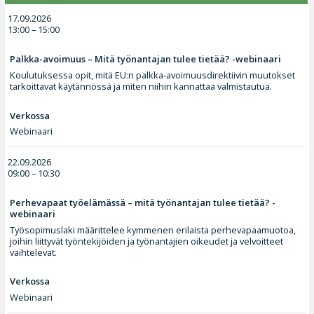
17.09.2026
13:00 – 15:00
Palkka-avoimuus – Mitä työnantajan tulee tietää? -webinaari
Koulutuksessa opit, mitä EU:n palkka-avoimuusdirektiivin muutokset
tarkoittavat käytännössä ja miten niihin kannattaa valmistautua.
Verkossa
Webinaari
22.09.2026
09:00 – 10:30
Perhevapaat työelämässä – mitä työnantajan tulee tietää? -
webinaari
Työsopimuslaki määrittelee kymmenen erilaista perhevapaamuotoa,
joihin liittyvät työntekijöiden ja työnantajien oikeudet ja velvoitteet
vaihtelevat.
Verkossa
Webinaari