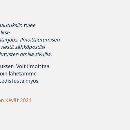
lutuksiin tulee
litse
itarjous. Ilmoittautumisen
iestit sähköpostiisi
utusten omilla sivuilla.
uksen. Voit ilmoittaa
olloin lähetämme
 todistusta myös
i
on Kevät 2021