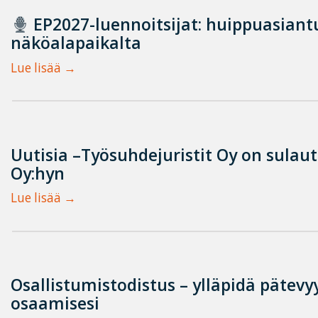
EP2027-luennoitsijat: huippuasian
näköalapaikalta
Lue lisää
Uutisia –Työsuhdejuristit Oy on sulau
Oy:hyn
Lue lisää
Osallistumistodistus – ylläpidä pätevyy
osaamisesi