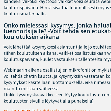
kahdeksi viikoksi käyttöösi vaikket voisi seurata webi
koulutuspäivänä. Hinta sisältää luonnollisesti myös
koulutusmateriaalin.
Onko mielessäsi kysymys, jonka haluai
luennoitsijalle? -Voit tehdä sen etukät
koulutuksen aikana
Voit lähettää kysymyksesi asiantuntijalle jo etukätee
siihen koulutuksen aikana. Vaikket osallistuisikaan w
koulutuspäivänä, kuulet vastauksen tallenteelta m
Webinaarin aikana osallistujien mikrofonit on mykis
voi tehdä chatin kautta, ja kysymyksiin vastataan ko
kysymykset käsitellään luottamuksella, eikä nimeäsi
mainita missään vaiheessa.
Linkki kysymyskaavakkeeseen löytyy koulutusten omilt
koulutusten sivuille löytyvät alla punaisella).