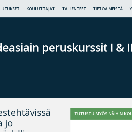
LUTUKSET
KOULUTTAJAT
TALLENTEET
TIETOA MEISTÄ
siain peruskurssit I & I
estehtävissä
TUTUSTU MYÖS NÄIHIN KOU
a jo