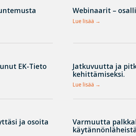
tuntemusta
Webinaarit – osall
Lue lisää
tunut EK-Tieto
Jatkuvuutta ja pit
kehittämiseksi.
Lue lisää
ttäsi ja osoita
Varmuutta palkka
käytännönläheistä