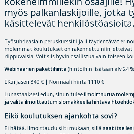
kokeneimmillekin osaajille! H
myös palkanlaskijoille, jotka 
käsittelevät henkilöstöasioita
Työsuhdeasiain peruskurssit I ja II täydentävät erin
molemmat koulutukset on rakennettu niin, etteivät n
riippuvaisia. Voit siis hyvin osallistua vain toiseen ko
Webinaarien pakettihinta
(hintoihin lisätään alv 24 %
EK:n jäsen 840 € | Normaali hinta 1110 €
Lunastaaksesi edun, sinun tulee
ilmoittautua molemp
ja valita ilmoittautumislomakkeella hintavaihtoehdok
Eikö koulutuksen ajankohta sovi?
Ei hätää. Ilmoittaudu silti mukaan, sillä
saat itselles