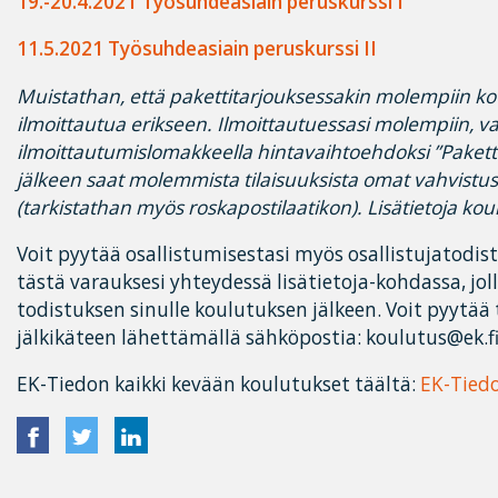
19.-20.4.2021 Työsuhdeasiain peruskurssi I
11.5.2021 Työsuhdeasiain peruskurssi II
Muistathan, että pakettitarjouksessakin molempiin kou
ilmoittautua erikseen. Ilmoittautuessasi molempiin, va
ilmoittautumislomakkeella hintavaihtoehdoksi ”Pakett
jälkeen saat molemmista tilaisuuksista omat vahvistusv
(tarkistathan myös roskapostilaatikon). Lisätietoja koul
Voit pyytää osallistumisestasi myös osallistujatodist
tästä varauksesi yhteydessä lisätietoja-kohdassa, j
todistuksen sinulle koulutuksen jälkeen. Voit pyytää
jälkikäteen lähettämällä sähköpostia: koulutus@ek.f
EK-Tiedon kaikki kevään koulutukset täältä:
EK-Tied