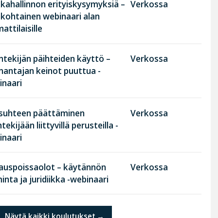
kahallinnon erityiskysymyksiä –
Verkossa
nkohtainen webinaari alan
ttilaisille
tekijän päihteiden käyttö –
Verkossa
nantajan keinot puuttua -
inaari
suhteen päättäminen
Verkossa
tekijään liittyvillä perusteilla -
inaari
rauspoissaolot – käytännön
Verkossa
inta ja juridiikka -webinaari
Näytä kaikki koulutukset