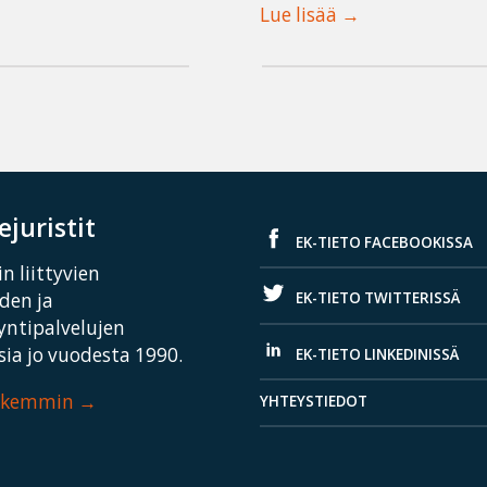
Lue lisää
juristit
EK-TIETO FACEBOOKISSA
n liittyvien
EK-TIETO TWITTERISSÄ
iden ja
yntipalvelujen
ia jo vuodesta 1990.
EK-TIETO LINKEDINISSÄ
arkemmin
YHTEYSTIEDOT