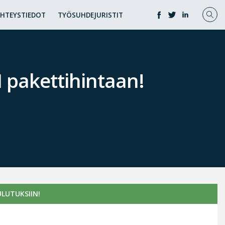
YHTEYSTIEDOT
TYÖSUHDEJURISTIT
I pakettihintaan!
LUTUKSIIN!