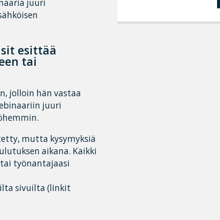
naaria juuri
 sähköisen
sit esittää
een tai
n, jolloin hän vastaa
ebinaariin juuri
yöhemmin.
tetty, mutta kysymyksiä
ulutuksen aikana. Kaikki
 tai työnantajaasi
a sivuilta (linkit