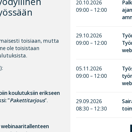
yödyllinen
20.10.2026
Palk
työssään
09:00 – 12:00
aja
amma
.
29.10.2026
Työn
omaisesti toisiaan, mutta
09:00 – 12:00
Työ
e ole toisistaan
web
ulutuksista.
):
05.11.2026
Työ
09:00 – 12:00
työn
web
iin koulutuksiin erikseen
si: ”
Pakettitarjous
”.
29.09.2026
Sai
08:30 – 12:30
toim
i webinaaritallenteen