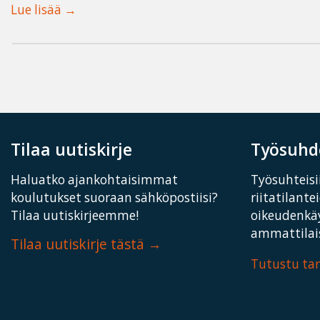
Lue lisää
Tilaa uutiskirje
Työsuhde
Haluatko ajankohtaisimmat
Työsuhteisii
koulutukset suoraan sähköpostiisi?
riitatilante
Tilaa uutiskirjeemme!
oikeudenkä
ammattilais
Tilaa uutiskirje tästä
Tutustu t