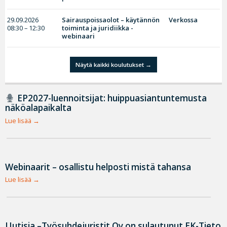
29.09.2026
Sairauspoissaolot – käytännön
Verkossa
08:30 – 12:30
toiminta ja juridiikka -
webinaari
Näytä kaikki koulutukset
EP2027-luennoitsijat: huippuasiantuntemusta
näköalapaikalta
Lue lisää
Webinaarit – osallistu helposti mistä tahansa
Lue lisää
Uutisia –Työsuhdejuristit Oy on sulautunut EK-Tieto