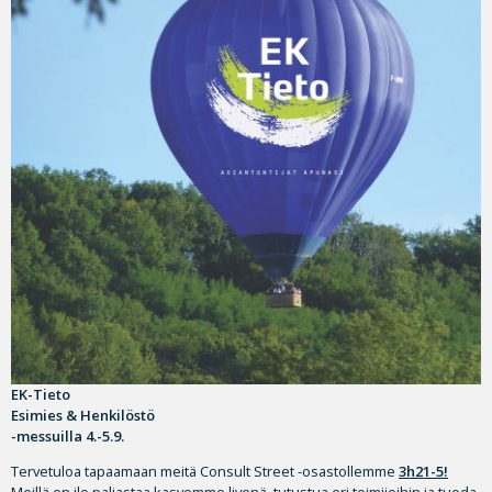
EK-Tieto
Esimies & Henkilöstö
-messuilla 4.-5.9.
Tervetuloa tapaamaan meitä Consult Street -osastollemme
3h21-5!