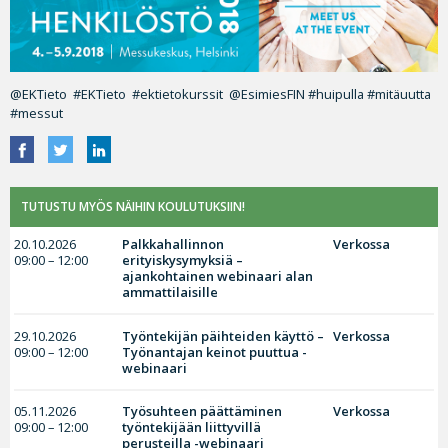
@EKTieto #EKTieto #ektietokurssit @EsimiesFIN #huipulla #mitäuutta
#messut
TUTUSTU MYÖS NÄIHIN KOULUTUKSIIN!
20.10.2026
Palkkahallinnon
Verkossa
09:00 – 12:00
erityiskysymyksiä –
ajankohtainen webinaari alan
ammattilaisille
29.10.2026
Työntekijän päihteiden käyttö –
Verkossa
09:00 – 12:00
Työnantajan keinot puuttua -
webinaari
05.11.2026
Työsuhteen päättäminen
Verkossa
09:00 – 12:00
työntekijään liittyvillä
perusteilla -webinaari