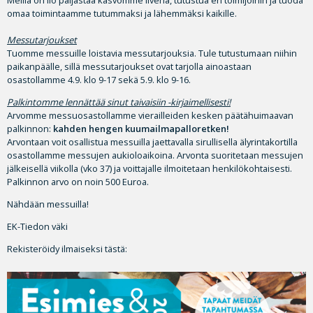
Meillä on ilo paljastaa kasvomme livenä, tutustua eri toimijoihin ja tuoda
omaa toimintaamme tutummaksi ja lähemmäksi kaikille.
Messutarjoukset
Tuomme messuille loistavia messutarjouksia. Tule tutustumaan niihin
paikanpäälle, sillä messutarjoukset ovat tarjolla ainoastaan
osastollamme 4.9. klo 9-17 sekä 5.9. klo 9-16.
Palkintomme lennättää sinut taivaisiin -kirjaimellisesti!
Arvomme messuosastollamme vierailleiden kesken päätähuimaavan
palkinnon:
kahden hengen kuumailmapalloretken!
Arvontaan voit osallistua messuilla jaettavalla sirullisella älyrintakortilla
osastollamme messujen aukioloaikoina. Arvonta suoritetaan messujen
jälkeisellä viikolla (vko 37) ja voittajalle ilmoitetaan henkilökohtaisesti.
Palkinnon arvo on noin 500 Euroa.
Nähdään messuilla!
EK-Tiedon väki
Rekisteröidy ilmaiseksi tästä: