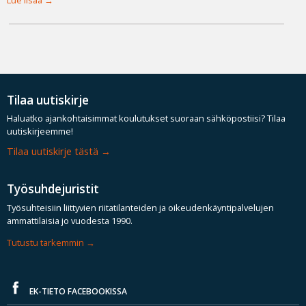
Lue lisää
Tilaa uutiskirje
Haluatko ajankohtaisimmat koulutukset suoraan sähköpostiisi? Tilaa
uutiskirjeemme!
Tilaa uutiskirje tästä
Työsuhdejuristit
Työsuhteisiin liittyvien riitatilanteiden ja oikeudenkäyntipalvelujen
ammattilaisia jo vuodesta 1990.
Tutustu tarkemmin
EK-TIETO FACEBOOKISSA