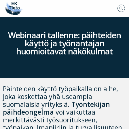
Webinaari tallenne: päihteiden
käyttö ja työnantajan
huomioitavat näkökulmat
Päihteiden käyttö työpaikalla on aihe,
joka koskettaa yhä useampia
suomalaisia yrityksiä.
Työntekijän
päihdeongelma
voi vaikuttaa
merkittävästi työsuoritukseen,
työpaikan ilmapiiriin ja turvallisuuteen.