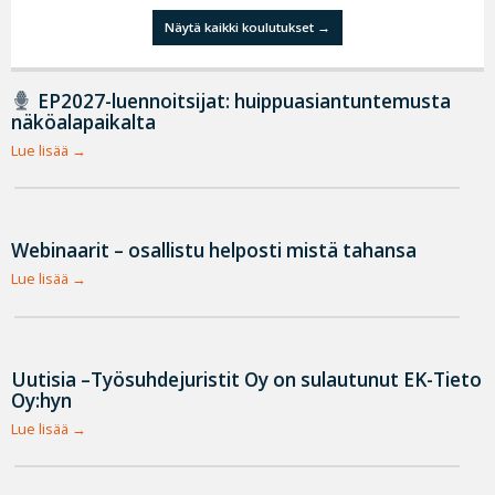
Näytä kaikki koulutukset
EP2027-luennoitsijat: huippuasiantuntemusta
näköalapaikalta
Lue lisää
Webinaarit – osallistu helposti mistä tahansa
Lue lisää
Uutisia –Työsuhdejuristit Oy on sulautunut EK-Tieto
Oy:hyn
Lue lisää