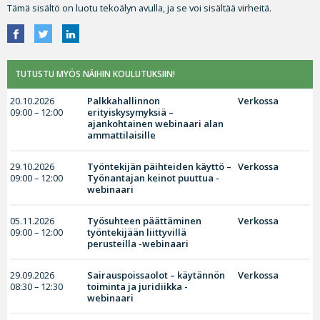
Tämä sisältö on luotu tekoälyn avulla, ja se voi sisältää virheitä.
TUTUSTU MYÖS NÄIHIN KOULUTUKSIIN!
20.10.2026
Palkkahallinnon
Verkossa
09:00 – 12:00
erityiskysymyksiä –
ajankohtainen webinaari alan
ammattilaisille
29.10.2026
Työntekijän päihteiden käyttö –
Verkossa
09:00 – 12:00
Työnantajan keinot puuttua -
webinaari
05.11.2026
Työsuhteen päättäminen
Verkossa
09:00 – 12:00
työntekijään liittyvillä
perusteilla -webinaari
29.09.2026
Sairauspoissaolot – käytännön
Verkossa
08:30 – 12:30
toiminta ja juridiikka -
webinaari