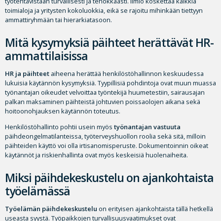
työtehtävistään turvallisesti ja tehokkaasti. Ilmiö koskettaa kaikkia
toimialoja ja yritysten kokoluokkia, eikä se rajoitu mihinkään tiettyyn
ammattiryhmään tai hierarkiatasoon.
Mitä kysymyksiä päihteet herättävät HR-
ammattilaisissa
HR ja päihteet
aiheena herättää henkilöstöhallinnon keskuudessa
lukuisia käytännön kysymyksiä. Tyypillisiä pohdintoja ovat muun muassa
työnantajan oikeudet velvoittaa työntekijä huumetestiin, sairausajan
palkan maksaminen päihteistä johtuvien poissaolojen aikana sekä
hoitoonohjauksen käytännön toteutus.
Henkilöstöhallinto pohtii usein myös
työnantajan vastuuta
päihdeongelmatilanteissa, työterveyshuollon roolia sekä sitä, milloin
päihteiden käyttö voi olla irtisanomisperuste. Dokumentoinnin oikeat
käytännöt ja riskienhallinta ovat myös keskeisiä huolenaiheita.
Miksi päihdekeskustelu on ajankohtaista
työelämässä
Työelämän päihdekeskustelu
on erityisen ajankohtaista tällä hetkellä
useasta syystä. Työpaikkojen turvallisuusvaatimukset ovat