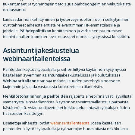
tiukentuneet, ja työnantajien tietoisuus päihdeongelmien vaikutuksista
on kasvanut.
Lainsäädännön kehittyminen ja työterveyshuollon roolin selkiytyminen
ovat tehneet aiheesta entistä relevantimman HR-ammattilaisille ja
johdolle.
Päihdepolitiikan
kehittäminen ja varhaisen puuttumisen
toimintamallien luominen ovat nousseet monissa yrityksissä keskiöön.
Asiantuntijakeskustelua
webinaaritallenteissa
Päihteiden käyttöä työpaikalla ja siihen liittyviä käytännön kysymyksiä
käsitellään syvemmin asiantuntijakeskusteluissa ja koulutuksissa.
Webinaaritallenne
tarjoaa mahdollisuuden perehtyä aiheeseen
laajemmin ja saada vastauksia konkreettisiin tilanteisiin.
Henkilöstöhallinnon ja päihteiden
rajapinta aihepiirinä vaatii syvällistä
ymmärrystä lainsäädännöstä, käytännön toimintamalleista ja parhaista
käytännöistä. Asiantuntijavetoiset keskustelut antavat työkaluja näiden
haasteiden käsittelyyn.
Lisätietoja aiheesta löydät
webinaaritallenteesta
, jossa käsitellään
päihteiden käyttöä työpaikalla ja työnantajan huomioitavia näkökulmia.