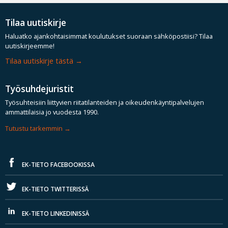
Tilaa uutiskirje
Haluatko ajankohtaisimmat koulutukset suoraan sähköpostiisi? Tilaa
uutiskirjeemme!
Tilaa uutiskirje tästä
Työsuhdejuristit
Työsuhteisiin liittyvien riitatilanteiden ja oikeudenkäyntipalvelujen
ammattilaisia jo vuodesta 1990.
Tutustu tarkemmin
EK-TIETO FACEBOOKISSA
EK-TIETO TWITTERISSÄ
EK-TIETO LINKEDINISSÄ