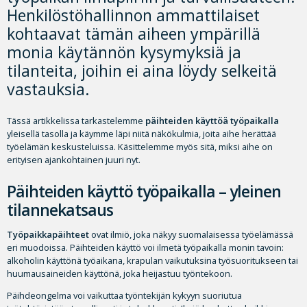
Henkilöstöhallinnon ammattilaiset
kohtaavat tämän aiheen ympärillä
monia käytännön kysymyksiä ja
tilanteita, joihin ei aina löydy selkeitä
vastauksia.
Tässä artikkelissa tarkastelemme
päihteiden käyttöä työpaikalla
yleisellä tasolla ja käymme läpi niitä näkökulmia, joita aihe herättää
työelämän keskusteluissa. Käsittelemme myös sitä, miksi aihe on
erityisen ajankohtainen juuri nyt.
Päihteiden käyttö työpaikalla – yleinen
tilannekatsaus
Työpaikkapäihteet
ovat ilmiö, joka näkyy suomalaisessa työelämässä
eri muodoissa. Päihteiden käyttö voi ilmetä työpaikalla monin tavoin:
alkoholin käyttönä työaikana, krapulan vaikutuksina työsuoritukseen tai
huumausaineiden käyttönä, joka heijastuu työntekoon.
Päihdeongelma voi vaikuttaa työntekijän kykyyn suoriutua