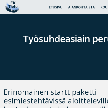
ETUSIVU
AJANKOHTAISTA
KOU
Työsuhdeasiain peru
Erinomainen starttipaketti
esimiestehtävissä aloittelevill