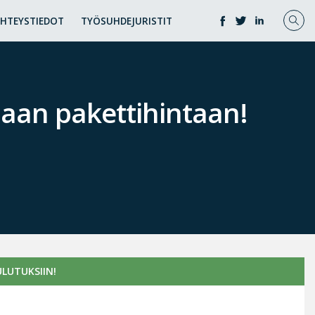
YHTEYSTIEDOT
TYÖSUHDEJURISTIT
paan pakettihintaan!
LUTUKSIIN!