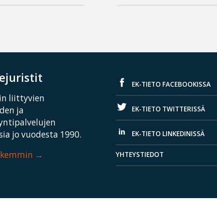
juristit
EK-TIETO FACEBOOKISSA
n liittyvien
EK-TIETO TWITTERISSÄ
iden ja
yntipalvelujen
ia jo vuodesta 1990.
EK-TIETO LINKEDINISSÄ
arkemmin
YHTEYSTIEDOT