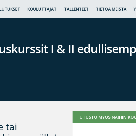
LUTUKSET
KOULUTTAJAT
TALLENTEET
TIETOA MEISTÄ
skurssit I & II edullisem
TUTUSTU MYÖS NÄIHIN KOU
e tai