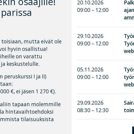
in osaajille!
20.10.2026
Palk
 parissa
09:00 – 12:00
aja
amma
29.10.2026
Työn
 toisiaan, mutta eivät ole
09:00 – 12:00
Työ
voi hyvin osallistua!
web
heille on varattu
 ja keskustelulle.
05.11.2026
Työ
eruskurssi I ja II)
09:00 – 12:00
työn
taan:
web
000 €, ei jäsen 1 270 €).
29.09.2026
Sai
aaliin tapaan molemmille
08:30 – 12:30
toim
lla hintavaihtoehdoksi
emmista tilaisuuksista