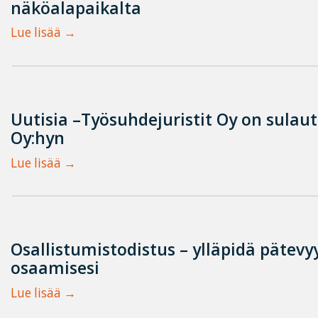
näköalapaikalta
Lue lisää
Uutisia –Työsuhdejuristit Oy on sulau
Oy:hyn
Lue lisää
Osallistumistodistus – ylläpidä pätevyy
osaamisesi
Lue lisää