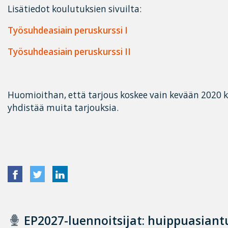
Lisätiedot koulutuksien sivuilta:
Työsuhdeasiain peruskurssi I
Työsuhdeasiain peruskurssi II
Huomioithan, että tarjous koskee vain kevään 2020 ku
yhdistää muita tarjouksia.
EP2027-luennoitsijat: huippuasian