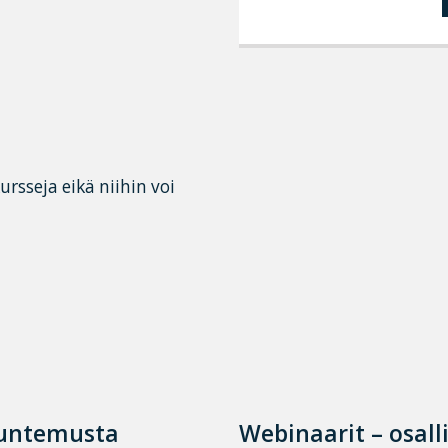
rsseja eikä niihin voi
tuntemusta
Webinaarit – osall