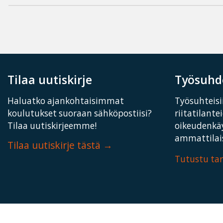
Tilaa uutiskirje
Työsuhde
Haluatko ajankohtaisimmat
Työsuhteisii
koulutukset suoraan sähköpostiisi?
riitatilante
Tilaa uutiskirjeemme!
oikeudenkä
ammattilais
Tilaa uutiskirje tästä
Tutustu t