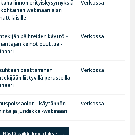
kahallinnon erityiskysymyksiä –
Verkossa
nkohtainen webinaari alan
ttilaisille
tekijän päihteiden käyttö –
Verkossa
nantajan keinot puuttua -
inaari
suhteen päättäminen
Verkossa
tekijään liittyvillä perusteilla -
inaari
rauspoissaolot – käytännön
Verkossa
inta ja juridiikka -webinaari
Näytä kaikki koulutukset