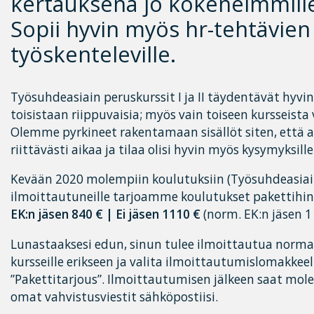
kertauksena jo kokeneimmillek
Sopii hyvin myös hr-tehtävien
työskenteleville.
Työsuhdeasiain peruskurssit I ja II täydentävät hyvin
toisistaan riippuvaisia; myös vain toiseen kursseista 
Olemme pyrkineet rakentamaan sisällöt siten, että ai
riittävästi aikaa ja tilaa olisi hyvin myös kysymyksille
Kevään 2020 molempiin koulutuksiin (Työsuhdeasiain p
ilmoittautuneille tarjoamme koulutukset pakettihin
EK:n jäsen 840 € | Ei jäsen 1110 €
(norm. EK:n jäsen 1 
Lunastaaksesi edun, sinun tulee ilmoittautua norm
kursseille erikseen ja valita ilmoittautumislomakkee
”Pakettitarjous”. Ilmoittautumisen jälkeen saat mol
omat vahvistusviestit sähköpostiisi.